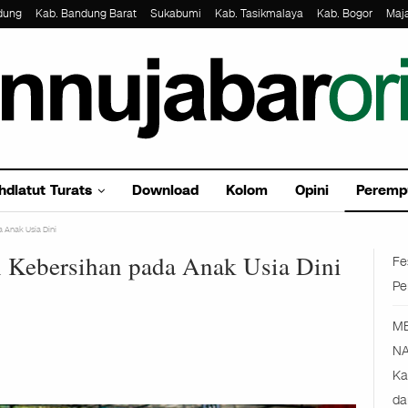
dung
Kab. Bandung Barat
Sukabumi
Kab. Tasikmalaya
Kab. Bogor
Maj
hdlatut Turats
Download
Kolom
Opini
Peremp
 Anak Usia Dini
 Kebersihan pada Anak Usia Dini
Fe
Pe
M
NA
Ka
da