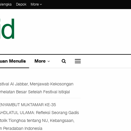
alengka
Depok
More
uan Menulis
More
stival Al Jabbar, Menjawab Kekosongan
rhelatan Besar Setelah Festival Istiqlal
ENYAMBUT MUKTAMAR KE-35
HDLATUL ULAMA: Refleksi Seorang Gadis
tolik Tionghoa tentang NU, Kebangsaan,
n Peradaban Indonesia