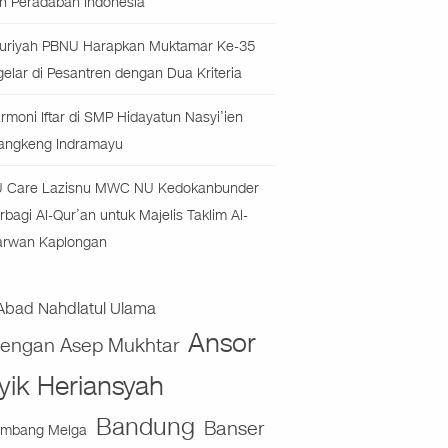
n Peradaban Indonesia
uriyah PBNU Harapkan Muktamar Ke-35
gelar di Pesantren dengan Dua Kriteria
rmoni Iftar di SMP Hidayatun Nasyi’ien
angkeng Indramayu
 Care Lazisnu MWC NU Kedokanbunder
rbagi Al-Qur’an untuk Majelis Taklim Al-
rwan Kaplongan
Abad Nahdlatul Ulama
Ansor
jengan Asep Mukhtar
yik Heriansyah
Bandung
Banser
mbang Melga