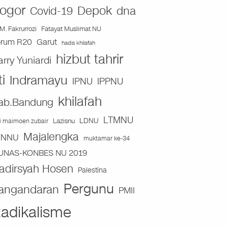
ogor
Depok
dna
Covid-19
Fatayat Muslimat NU
M. Fakrurrozi
orum R20
Garut
hadis khilafah
hizbut tahrir
arry Yuniardi
ti
Indramayu
IPNU
IPPNU
khilafah
ab.Bandung
LTMNU
Lazisnu
LDNU
ai maimoen zubair
Majalengka
TNNU
muktamar ke-34
UNAS-KONBES NU 2019
adirsyah Hosen
Palestina
Pergunu
angandaran
PMII
adikalisme