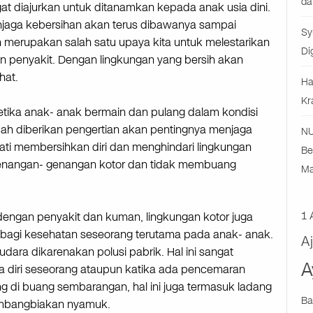
da
gat diajurkan untuk ditanamkan kepada anak usia dini.
enjaga kebersihan akan terus dibawanya sampai
Sy
 merupakan salah satu upaya kita untuk melestarikan
Di
dan penyakit. Dengan lingkungan yang bersih akan
hat.
Ha
Kr
etika anak- anak bermain dan pulang dalam kondisi
dah diberikan pengertian akan pentingnya menjaga
NU
ti membersihkan diri dan menghindari lingkungan
Be
a genangan- genangan kotor dan tidak membuang
Ma
1 
dengan penyakit dan kuman, lingkungan kotor juga
 bagi kesehatan seseorang terutama pada anak- anak.
A
dara dikarenakan polusi pabrik. Hal ini sangat
A
 diri seseorang ataupun katika ada pencemaran
 di buang sembarangan, hal ini juga termasuk ladang
Ba
embangbiakan nyamuk.