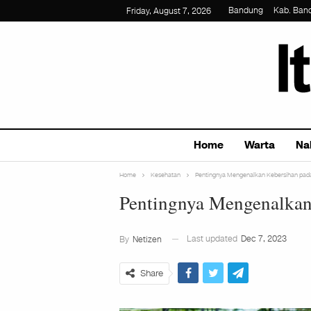
Bandung
Kab. Ban
Friday, August 7, 2026
Home
Warta
Na
Home
Kesehatan
Pentingnya Mengenalkan Kebersihan pada
Pentingnya Mengenalkan
Last updated
Dec 7, 2023
By
Netizen
Share