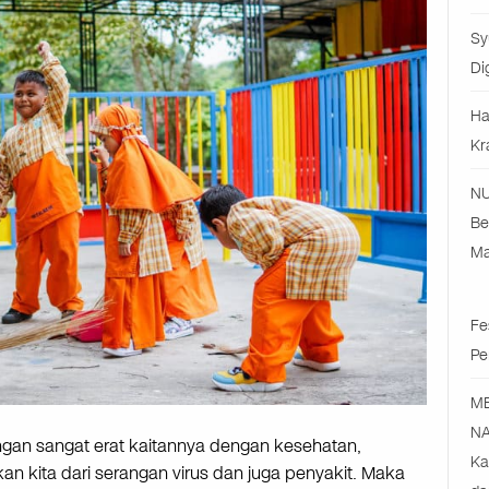
Sy
Di
Ha
Kr
NU
Be
Ma
Fe
Pe
M
NA
ngan sangat erat kaitannya dengan kesehatan,
Ka
n kita dari serangan virus dan juga penyakit. Maka