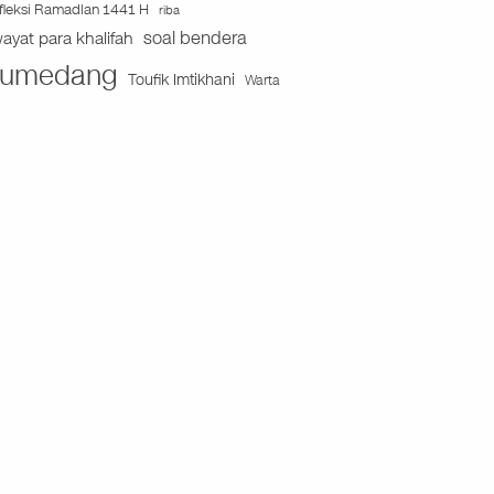
fleksi Ramadlan 1441 H
riba
soal bendera
wayat para khalifah
umedang
Toufik Imtikhani
Warta