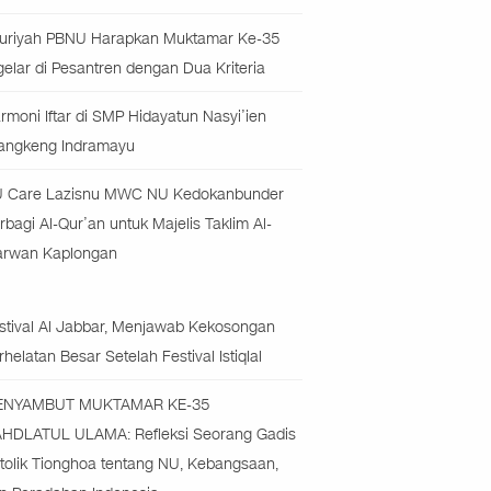
uriyah PBNU Harapkan Muktamar Ke-35
gelar di Pesantren dengan Dua Kriteria
rmoni Iftar di SMP Hidayatun Nasyi’ien
angkeng Indramayu
 Care Lazisnu MWC NU Kedokanbunder
rbagi Al-Qur’an untuk Majelis Taklim Al-
rwan Kaplongan
stival Al Jabbar, Menjawab Kekosongan
rhelatan Besar Setelah Festival Istiqlal
ENYAMBUT MUKTAMAR KE-35
HDLATUL ULAMA: Refleksi Seorang Gadis
tolik Tionghoa tentang NU, Kebangsaan,