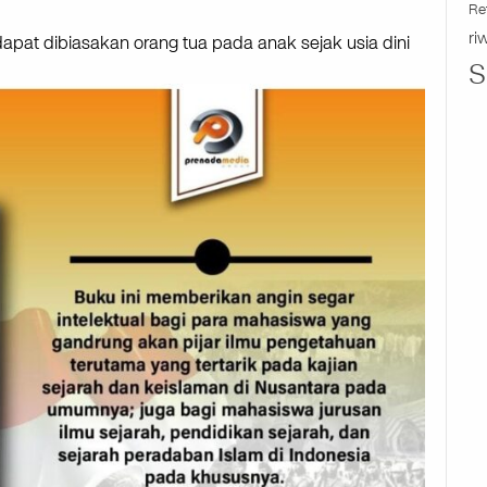
Re
ri
apat dibiasakan orang tua pada anak sejak usia dini
S