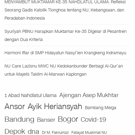
MENYAMBUT MUKTAMAR KE-35 NAHDLATUL ULAMA: Refleksi
Seorang Gadis Katolik Tionghoa tentang NU, Kebangsaan, dan
Peradaban Indonesia
Syuriyah PBNU Harapkan Muktamar Ke-35 Digelar di Pesantren
dengan Dua Kriteria
Harmoni Iftar di SMP Hidayatun Nasyi’ien Krangkeng Indramayu
NU Care Lazisnu MWC NU Kedokanbunder Berbagi Al-Qur’an
untuk Majelis Taklim Al-Marwan Kaplongan
Ajengan Asep Mukhtar
1 Abad Nahdlatul Ulama
Ansor
Ayik Heriansyah
Bambang Melga
Bogor
Bandung
Covid-19
Banser
Depok
dna
Fatayat Muslimat NU
Dr M. Fakrurrozi