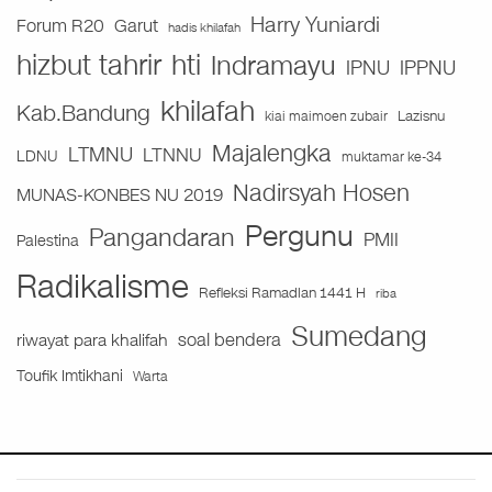
Harry Yuniardi
Forum R20
Garut
hadis khilafah
hizbut tahrir
hti
Indramayu
IPNU
IPPNU
khilafah
Kab.Bandung
Lazisnu
kiai maimoen zubair
Majalengka
LTMNU
LTNNU
LDNU
muktamar ke-34
Nadirsyah Hosen
MUNAS-KONBES NU 2019
Pergunu
Pangandaran
PMII
Palestina
Radikalisme
Refleksi Ramadlan 1441 H
riba
Sumedang
soal bendera
riwayat para khalifah
Toufik Imtikhani
Warta