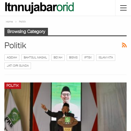
Home
Politik
Browsing Category
Politik
AQIDAH
BAHTSUL MASAIL
BID'AH
BISNIS
IPTEK
ISLAM KITA
JATI DIRI SUNDA
POLITIK