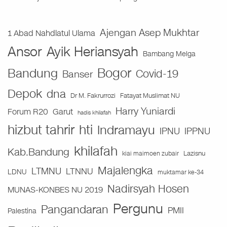
Ajengan Asep Mukhtar
1 Abad Nahdlatul Ulama
Ansor
Ayik Heriansyah
Bambang Melga
Bogor
Bandung
Covid-19
Banser
Depok
dna
Fatayat Muslimat NU
Dr M. Fakrurrozi
Harry Yuniardi
Forum R20
Garut
hadis khilafah
hizbut tahrir
hti
Indramayu
IPNU
IPPNU
khilafah
Kab.Bandung
Lazisnu
kiai maimoen zubair
Majalengka
LTMNU
LTNNU
LDNU
muktamar ke-34
Nadirsyah Hosen
MUNAS-KONBES NU 2019
Pergunu
Pangandaran
PMII
Palestina