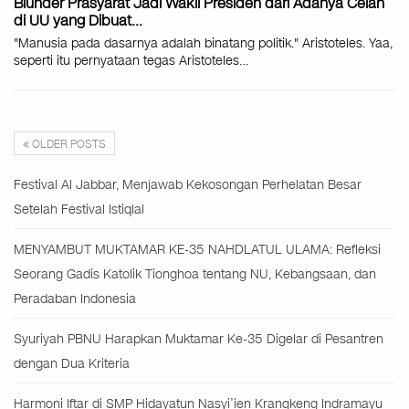
Blunder Prasyarat Jadi Wakil Presiden dari Adanya Celah
di UU yang Dibuat…
"Manusia pada dasarnya adalah binatang politik." Aristoteles. Yaa,
seperti itu pernyataan tegas Aristoteles…
OLDER POSTS
Festival Al Jabbar, Menjawab Kekosongan Perhelatan Besar
Setelah Festival Istiqlal
MENYAMBUT MUKTAMAR KE-35 NAHDLATUL ULAMA: Refleksi
Seorang Gadis Katolik Tionghoa tentang NU, Kebangsaan, dan
Peradaban Indonesia
Syuriyah PBNU Harapkan Muktamar Ke-35 Digelar di Pesantren
dengan Dua Kriteria
Harmoni Iftar di SMP Hidayatun Nasyi’ien Krangkeng Indramayu