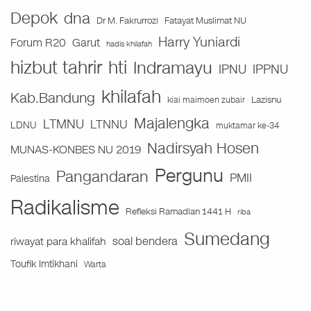
Depok
dna
Fatayat Muslimat NU
Dr M. Fakrurrozi
Harry Yuniardi
Forum R20
Garut
hadis khilafah
hizbut tahrir
hti
Indramayu
IPNU
IPPNU
khilafah
Kab.Bandung
Lazisnu
kiai maimoen zubair
Majalengka
LTMNU
LTNNU
LDNU
muktamar ke-34
Nadirsyah Hosen
MUNAS-KONBES NU 2019
Pergunu
Pangandaran
PMII
Palestina
Radikalisme
Refleksi Ramadlan 1441 H
riba
Sumedang
soal bendera
riwayat para khalifah
Toufik Imtikhani
Warta