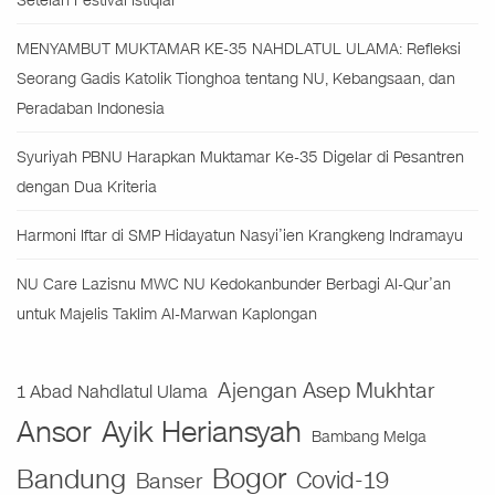
Setelah Festival Istiqlal
MENYAMBUT MUKTAMAR KE-35 NAHDLATUL ULAMA: Refleksi
Seorang Gadis Katolik Tionghoa tentang NU, Kebangsaan, dan
Peradaban Indonesia
Syuriyah PBNU Harapkan Muktamar Ke-35 Digelar di Pesantren
dengan Dua Kriteria
Harmoni Iftar di SMP Hidayatun Nasyi’ien Krangkeng Indramayu
NU Care Lazisnu MWC NU Kedokanbunder Berbagi Al-Qur’an
untuk Majelis Taklim Al-Marwan Kaplongan
Ajengan Asep Mukhtar
1 Abad Nahdlatul Ulama
Ansor
Ayik Heriansyah
Bambang Melga
Bogor
Bandung
Covid-19
Banser