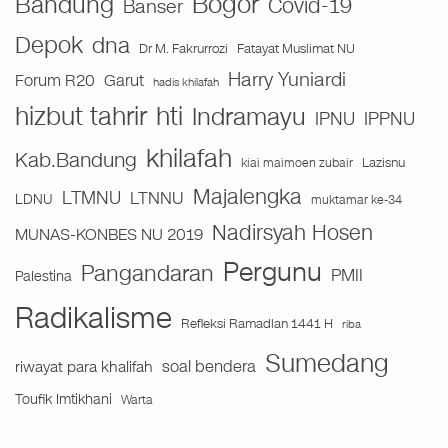
Bogor
Bandung
Covid-19
Banser
Depok
dna
Fatayat Muslimat NU
Dr M. Fakrurrozi
Harry Yuniardi
Forum R20
Garut
hadis khilafah
hizbut tahrir
hti
Indramayu
IPNU
IPPNU
khilafah
Kab.Bandung
Lazisnu
kiai maimoen zubair
Majalengka
LTMNU
LTNNU
LDNU
muktamar ke-34
Nadirsyah Hosen
MUNAS-KONBES NU 2019
Pergunu
Pangandaran
PMII
Palestina
Radikalisme
Refleksi Ramadlan 1441 H
riba
Sumedang
soal bendera
riwayat para khalifah
Toufik Imtikhani
Warta