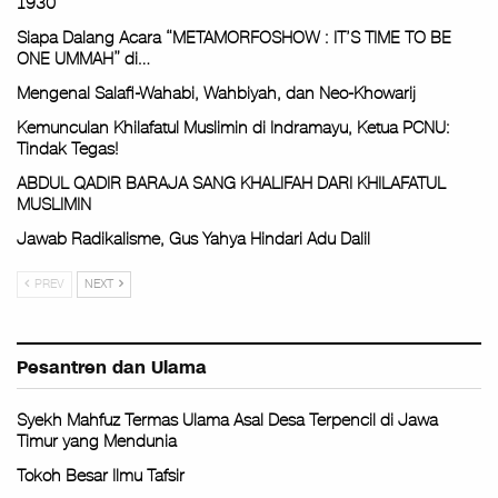
1930
Siapa Dalang Acara “METAMORFOSHOW : IT’S TIME TO BE
ONE UMMAH” di…
Mengenal Salafi-Wahabi, Wahbiyah, dan Neo-Khowarij
Kemunculan Khilafatul Muslimin di Indramayu, Ketua PCNU:
Tindak Tegas!
ABDUL QADIR BARAJA SANG KHALIFAH DARI KHILAFATUL
MUSLIMIN
Jawab Radikalisme, Gus Yahya Hindari Adu Dalil
PREV
NEXT
Pesantren dan Ulama
Syekh Mahfuz Termas Ulama Asal Desa Terpencil di Jawa
Timur yang Mendunia
Tokoh Besar Ilmu Tafsir