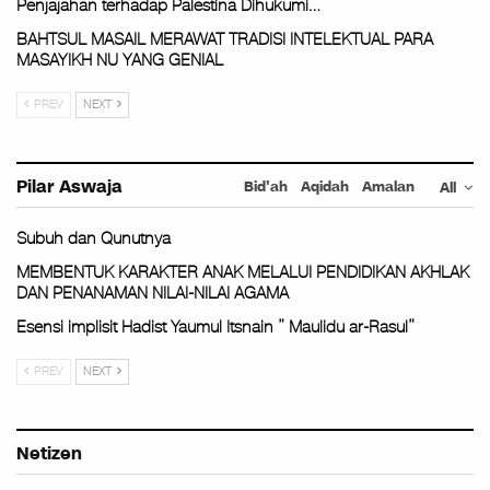
Penjajahan terhadap Palestina Dihukumi…
BAHTSUL MASAIL MERAWAT TRADISI INTELEKTUAL PARA
MASAYIKH NU YANG GENIAL
PREV
NEXT
Pilar Aswaja
Bid'ah
Aqidah
Amalan
All
Subuh dan Qunutnya
MEMBENTUK KARAKTER ANAK MELALUI PENDIDIKAN AKHLAK
DAN PENANAMAN NILAI-NILAI AGAMA
Esensi implisit Hadist Yaumul Itsnain ” Maulidu ar-Rasul”
PREV
NEXT
Netizen