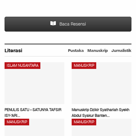
Baca Resensi
Literasi
Pustaka
Manuskrip
Jurnalistik
ISLAM NUSANTARA
MANUSKRIP
PENULIS SATU – SATUNYA TAFSIR
Manuskrip Dzikir Syathariah Syekh
ISY-‘ARI…
Abdul Syakur Banten…
MANUSKRIP
MANUSKRIP