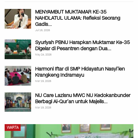
MENYAMBUT MUKTAMAR KE-35
NAHDLATUL ULAMA: Refleksi Seorang
Gadis…
Jul 16, 2026
Syuriyah PBNU Harapkan Muktamar Ke-35
Digelar di Pesantren dengan Dua…
May 24, 2026
Harmoni Iftar di SMP Hidayatun Nasyi’ien
Krangkeng Indramayu
Mar 19, 2026
NU Care Lazisnu MWC NU Kedokanbunder
Berbagi Al-Qur’an untuk Majelis…
Mar 19, 2026
WARTA