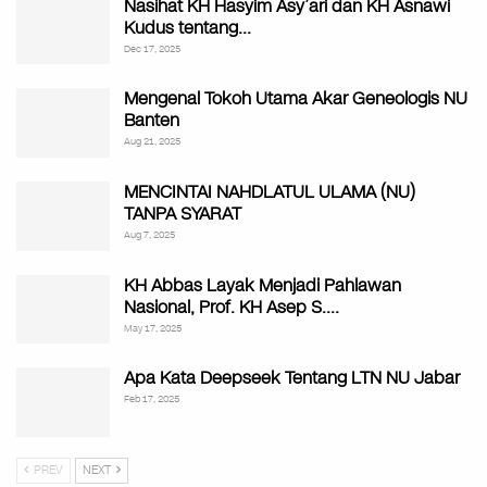
Nasihat KH Hasyim Asy’ari dan KH Asnawi
Kudus tentang…
Dec 17, 2025
Mengenal Tokoh Utama Akar Geneologis NU
Banten
Aug 21, 2025
MENCINTAI NAHDLATUL ULAMA (NU)
TANPA SYARAT
Aug 7, 2025
KH Abbas Layak Menjadi Pahlawan
Nasional, Prof. KH Asep S.…
May 17, 2025
Apa Kata Deepseek Tentang LTN NU Jabar
Feb 17, 2025
PREV
NEXT