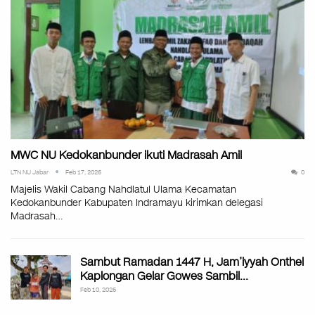
MWC NU Kedokanbunder ikuti Madrasah Amil
LTN NU Jabar
Feb 17, 2026
0
Majelis Wakil Cabang Nahdlatul Ulama Kecamatan
Kedokanbunder Kabupaten Indramayu kirimkan delegasi
Madrasah…
Sambut Ramadan 1447 H, Jam’iyyah Onthel
Kaplongan Gelar Gowes Sambil…
Feb 10, 2026