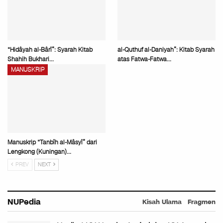
“Hidâyah al-Bârî”: Syarah Kitab
al-Quthuf al-Daniyah”: Kitab Syarah
Shahih Bukhari…
atas Fatwa-Fatwa…
MANUSKRIP
Manuskrip “Tanbîh al-Mâsyî” dari
Lengkong (Kuningan)…
PREV
NEXT
NUPedia
Kisah Ulama
Fragmen