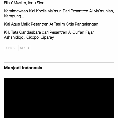
Filsuf Muslim, Ibnu Sina
Keistimewaan Kiai Kholis Ma’mun Dari Pesantren Al Ma’muniah,
Kampung…
Kiai Agus Malik Pesantren At Taslim Citiis Pangalengan
KH. Tata Gandasbara dari Pesantren Al Qur’an Fajar
Ashshidiqqi, Cikopo, Ciparay…
PREV
NEXT
Menjadi Indonesia