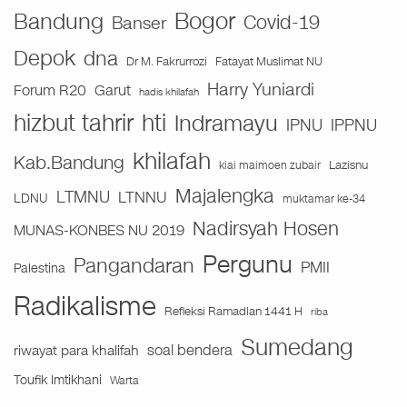
Bogor
Bandung
Covid-19
Banser
Depok
dna
Fatayat Muslimat NU
Dr M. Fakrurrozi
Harry Yuniardi
Forum R20
Garut
hadis khilafah
hizbut tahrir
hti
Indramayu
IPNU
IPPNU
khilafah
Kab.Bandung
Lazisnu
kiai maimoen zubair
Majalengka
LTMNU
LTNNU
LDNU
muktamar ke-34
Nadirsyah Hosen
MUNAS-KONBES NU 2019
Pergunu
Pangandaran
PMII
Palestina
Radikalisme
Refleksi Ramadlan 1441 H
riba
Sumedang
soal bendera
riwayat para khalifah
Toufik Imtikhani
Warta