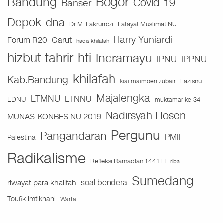
Bogor
Bandung
Covid-19
Banser
Depok
dna
Fatayat Muslimat NU
Dr M. Fakrurrozi
Harry Yuniardi
Forum R20
Garut
hadis khilafah
hizbut tahrir
hti
Indramayu
IPNU
IPPNU
khilafah
Kab.Bandung
Lazisnu
kiai maimoen zubair
Majalengka
LTMNU
LTNNU
LDNU
muktamar ke-34
Nadirsyah Hosen
MUNAS-KONBES NU 2019
Pergunu
Pangandaran
PMII
Palestina
Radikalisme
Refleksi Ramadlan 1441 H
riba
Sumedang
soal bendera
riwayat para khalifah
Toufik Imtikhani
Warta