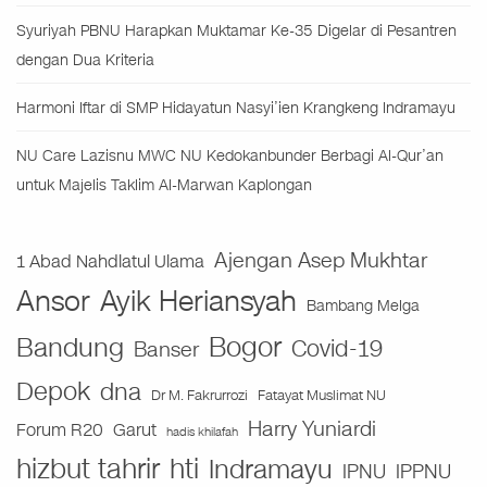
Syuriyah PBNU Harapkan Muktamar Ke-35 Digelar di Pesantren
dengan Dua Kriteria
Harmoni Iftar di SMP Hidayatun Nasyi’ien Krangkeng Indramayu
NU Care Lazisnu MWC NU Kedokanbunder Berbagi Al-Qur’an
untuk Majelis Taklim Al-Marwan Kaplongan
Ajengan Asep Mukhtar
1 Abad Nahdlatul Ulama
Ansor
Ayik Heriansyah
Bambang Melga
Bogor
Bandung
Covid-19
Banser
Depok
dna
Fatayat Muslimat NU
Dr M. Fakrurrozi
Harry Yuniardi
Forum R20
Garut
hadis khilafah
hizbut tahrir
hti
Indramayu
IPNU
IPPNU