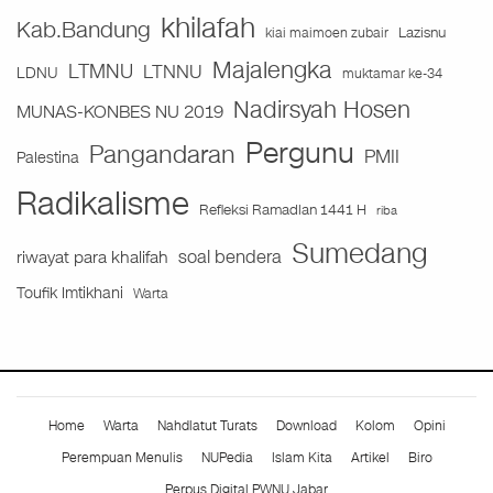
khilafah
Kab.Bandung
Lazisnu
kiai maimoen zubair
Majalengka
LTMNU
LTNNU
LDNU
muktamar ke-34
Nadirsyah Hosen
MUNAS-KONBES NU 2019
Pergunu
Pangandaran
PMII
Palestina
Radikalisme
Refleksi Ramadlan 1441 H
riba
Sumedang
soal bendera
riwayat para khalifah
Toufik Imtikhani
Warta
Home
Warta
Nahdlatut Turats
Download
Kolom
Opini
Perempuan Menulis
NUPedia
Islam Kita
Artikel
Biro
Perpus Digital PWNU Jabar