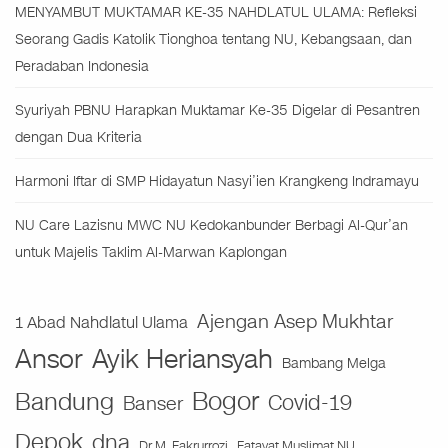
MENYAMBUT MUKTAMAR KE-35 NAHDLATUL ULAMA: Refleksi
Seorang Gadis Katolik Tionghoa tentang NU, Kebangsaan, dan
Peradaban Indonesia
Syuriyah PBNU Harapkan Muktamar Ke-35 Digelar di Pesantren
dengan Dua Kriteria
Harmoni Iftar di SMP Hidayatun Nasyi’ien Krangkeng Indramayu
NU Care Lazisnu MWC NU Kedokanbunder Berbagi Al-Qur’an
untuk Majelis Taklim Al-Marwan Kaplongan
Ajengan Asep Mukhtar
1 Abad Nahdlatul Ulama
Ansor
Ayik Heriansyah
Bambang Melga
Bogor
Bandung
Covid-19
Banser
Depok
dna
Fatayat Muslimat NU
Dr M. Fakrurrozi