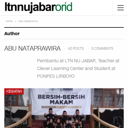
Home
Abu Nataprawira
Author
ABU NATAPRAWIRA
42 POSTS
0 COMMENTS
Pembantu at LTN NU JABAR, Teacher at
Clever Learning Center and Student at
PONPES LIRBOYO
KEGIATAN