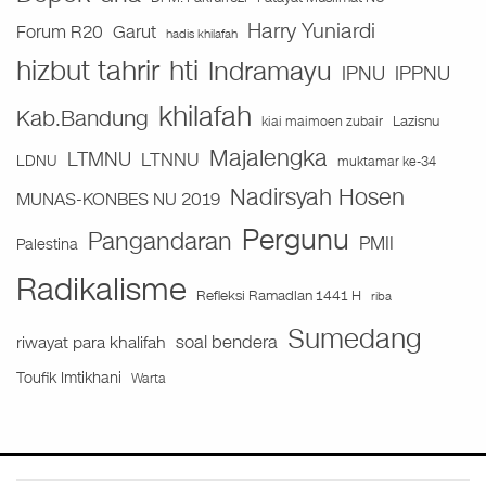
Harry Yuniardi
Forum R20
Garut
hadis khilafah
hizbut tahrir
hti
Indramayu
IPNU
IPPNU
khilafah
Kab.Bandung
Lazisnu
kiai maimoen zubair
Majalengka
LTMNU
LTNNU
LDNU
muktamar ke-34
Nadirsyah Hosen
MUNAS-KONBES NU 2019
Pergunu
Pangandaran
PMII
Palestina
Radikalisme
Refleksi Ramadlan 1441 H
riba
Sumedang
soal bendera
riwayat para khalifah
Toufik Imtikhani
Warta