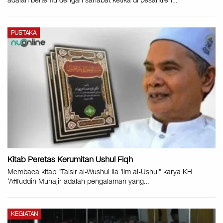
adalah bertemu dengan sahabat ketika di pesantren…
PUSTAKA
Kitab Peretas Kerumitan Ushul Fiqh
Membaca kitab "Taisir al-Wushul ila 'Ilm al-Ushul" karya KH
‘Afifuddin Muhajir adalah pengalaman yang…
KEGIATAN