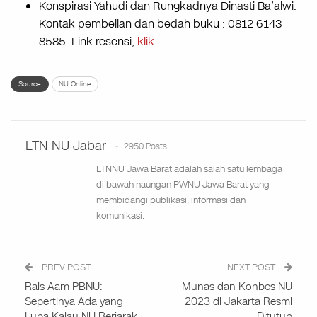
Konspirasi Yahudi dan Rungkadnya Dinasti Ba’alwi.
Kontak pembelian dan bedah buku : 0812 6143
8585. Link resensi,
klik
.
Source
NU Online
LTN NU Jabar
2950 Posts
LTNNU Jawa Barat adalah salah satu lembaga
di bawah naungan PWNU Jawa Barat yang
membidangi publikasi, informasi dan
komunikasi.
PREV POST
NEXT POST
Rais Aam PBNU:
Munas dan Konbes NU
Sepertinya Ada yang
2023 di Jakarta Resmi
Lupa Kalau NU Berjarak
Ditutup