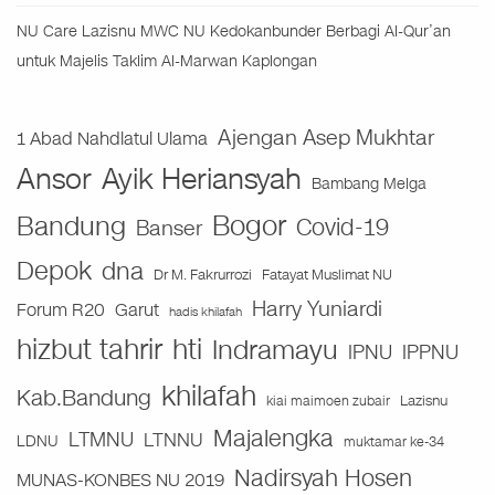
NU Care Lazisnu MWC NU Kedokanbunder Berbagi Al-Qur’an
untuk Majelis Taklim Al-Marwan Kaplongan
Ajengan Asep Mukhtar
1 Abad Nahdlatul Ulama
Ansor
Ayik Heriansyah
Bambang Melga
Bogor
Bandung
Covid-19
Banser
Depok
dna
Fatayat Muslimat NU
Dr M. Fakrurrozi
Harry Yuniardi
Forum R20
Garut
hadis khilafah
hizbut tahrir
hti
Indramayu
IPNU
IPPNU
khilafah
Kab.Bandung
Lazisnu
kiai maimoen zubair
Majalengka
LTMNU
LTNNU
LDNU
muktamar ke-34
Nadirsyah Hosen
MUNAS-KONBES NU 2019