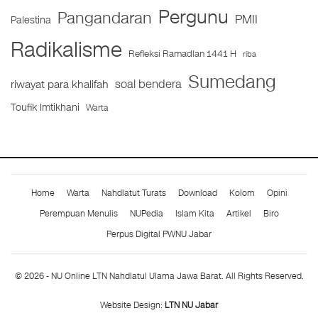
Pergunu
Pangandaran
PMII
Palestina
Radikalisme
Refleksi Ramadlan 1441 H
riba
Sumedang
soal bendera
riwayat para khalifah
Toufik Imtikhani
Warta
Home
Warta
Nahdlatut Turats
Download
Kolom
Opini
Perempuan Menulis
NUPedia
Islam Kita
Artikel
Biro
Perpus Digital PWNU Jabar
© 2026 - NU Online LTN Nahdlatul Ulama Jawa Barat. All Rights Reserved.
Website Design:
LTN NU Jabar