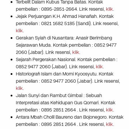
Terbelit Dalam Kubus Tanpa Batas. Kontak
pembelian : 0895-2851-2664. Link resensi,
klik
.
Jejak Perjuangan K.H. Ahmad Hanafiah. Kontak
pembelian : 0821 1682 5185 (Sandi). Link resensi,
klik
.
Gerakan Syiah di Nusantara: Anasir Berimbang
Sejarawan Muda. Kontak pembelian : 0852 9477
2060 (Jabar). Link resensi,
klik
.
Sejarah Pergerakan Nasional. Kontak pembelian :
0852 9477 2060 (Jabar). Link resensi,
klik
.
Historiografi Islam dan Momi Kyoosyutu. Kontak
pembelian : 0852 9477 2060 (Jabar). Link resensi,
klik
.
Jalan Sunyi dan Rambut Gimbal : Sebuah
Interpretasi atas Kehidupan Gus Qomari. Kontak
pembelian : 0895 2851 2664 . Link resensi,
klik
.
Antara Mbah Cholil Baureno dan Bojonegoro. Kontak
pembelian : 0895 2851 2664 . Link resensi,
klik
.