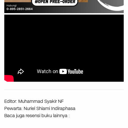
Editor: Muhammad Syakir NF
Pewarta: Nuriel Shiami Indiraphasa
Baca juga resensi buku lainnya :