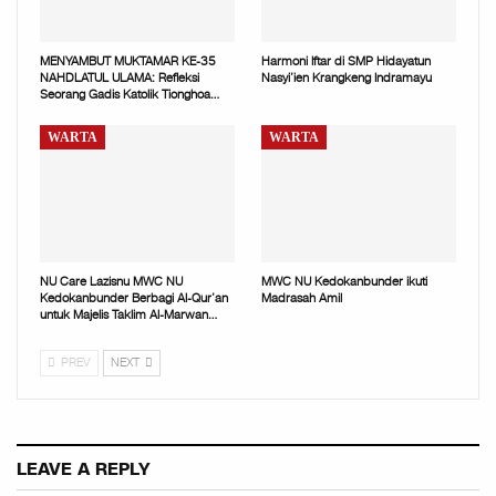
MENYAMBUT MUKTAMAR KE-35
Harmoni Iftar di SMP Hidayatun
NAHDLATUL ULAMA: Refleksi
Nasyi’ien Krangkeng Indramayu
Seorang Gadis Katolik Tionghoa…
WARTA
WARTA
NU Care Lazisnu MWC NU
MWC NU Kedokanbunder ikuti
Kedokanbunder Berbagi Al-Qur’an
Madrasah Amil
untuk Majelis Taklim Al-Marwan…
PREV
NEXT
LEAVE A REPLY