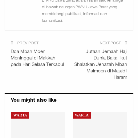
LTNNU Jawa Barat adalah salah satu lembaga
di bawah naungan PWNU Jawa Barat yang
membidangi publikasi, informasi dan
komunikasi.
PREV POST
NEXT POST
Doa Mbah Moen
Jutaan Jemaah Haji
Meninggal di Makkah
Dunia Bakal Ikut
pada Hari Selasa Terkabul
Shalatkan Jenazah Mbah
Maimoen di Masjidil
Haram
You might also like
WARTA
WARTA