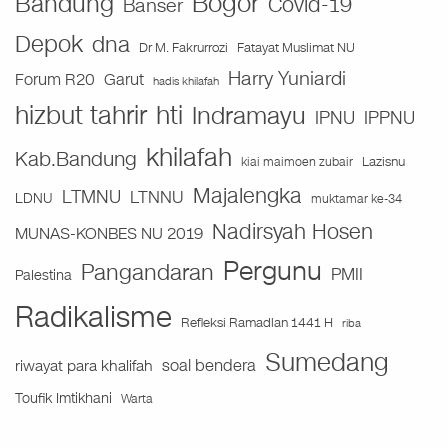
Bogor
Bandung
Covid-19
Banser
Depok
dna
Fatayat Muslimat NU
Dr M. Fakrurrozi
Harry Yuniardi
Forum R20
Garut
hadis khilafah
hizbut tahrir
hti
Indramayu
IPNU
IPPNU
khilafah
Kab.Bandung
Lazisnu
kiai maimoen zubair
Majalengka
LTMNU
LTNNU
LDNU
muktamar ke-34
Nadirsyah Hosen
MUNAS-KONBES NU 2019
Pergunu
Pangandaran
PMII
Palestina
Radikalisme
Refleksi Ramadlan 1441 H
riba
Sumedang
soal bendera
riwayat para khalifah
Toufik Imtikhani
Warta