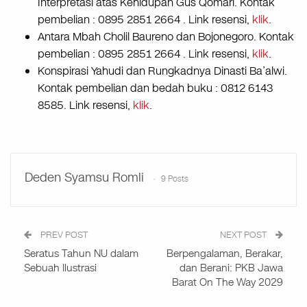
Interpretasi atas Kehidupan Gus Qomari. Kontak
pembelian : 0895 2851 2664 . Link resensi,
klik
.
Antara Mbah Cholil Baureno dan Bojonegoro. Kontak
pembelian : 0895 2851 2664 . Link resensi,
klik
.
Konspirasi Yahudi dan Rungkadnya Dinasti Ba’alwi.
Kontak pembelian dan bedah buku : 0812 6143
8585. Link resensi,
klik
.
Deden Syamsu Romli
9 Posts
PREV POST
NEXT POST
Seratus Tahun NU dalam
Berpengalaman, Berakar,
Sebuah Ilustrasi
dan Berani: PKB Jawa
Barat On The Way 2029