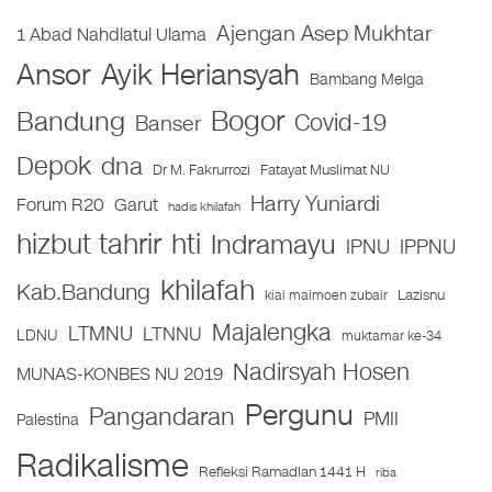
Ajengan Asep Mukhtar
1 Abad Nahdlatul Ulama
Ansor
Ayik Heriansyah
Bambang Melga
Bogor
Bandung
Covid-19
Banser
Depok
dna
Fatayat Muslimat NU
Dr M. Fakrurrozi
Harry Yuniardi
Forum R20
Garut
hadis khilafah
hizbut tahrir
hti
Indramayu
IPNU
IPPNU
khilafah
Kab.Bandung
Lazisnu
kiai maimoen zubair
Majalengka
LTMNU
LTNNU
LDNU
muktamar ke-34
Nadirsyah Hosen
MUNAS-KONBES NU 2019
Pergunu
Pangandaran
PMII
Palestina
Radikalisme
Refleksi Ramadlan 1441 H
riba