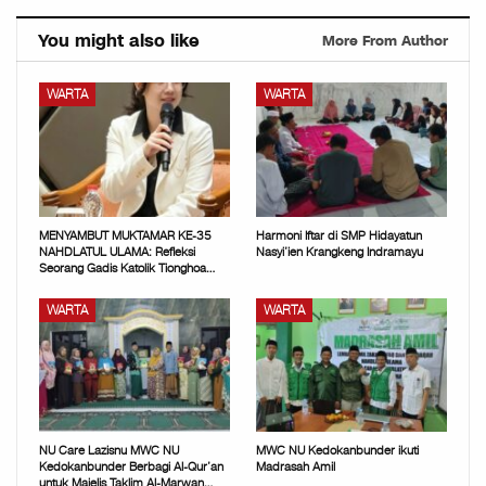
You might also like
More From Author
WARTA
WARTA
MENYAMBUT MUKTAMAR KE-35
Harmoni Iftar di SMP Hidayatun
NAHDLATUL ULAMA: Refleksi
Nasyi’ien Krangkeng Indramayu
Seorang Gadis Katolik Tionghoa…
WARTA
WARTA
NU Care Lazisnu MWC NU
MWC NU Kedokanbunder ikuti
Kedokanbunder Berbagi Al-Qur’an
Madrasah Amil
untuk Majelis Taklim Al-Marwan…