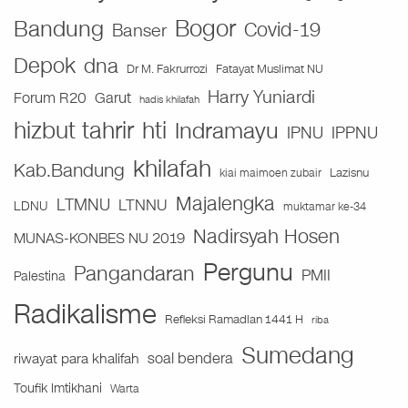
Bogor
Bandung
Covid-19
Banser
Depok
dna
Fatayat Muslimat NU
Dr M. Fakrurrozi
Harry Yuniardi
Forum R20
Garut
hadis khilafah
hizbut tahrir
hti
Indramayu
IPNU
IPPNU
khilafah
Kab.Bandung
Lazisnu
kiai maimoen zubair
Majalengka
LTMNU
LTNNU
LDNU
muktamar ke-34
Nadirsyah Hosen
MUNAS-KONBES NU 2019
Pergunu
Pangandaran
PMII
Palestina
Radikalisme
Refleksi Ramadlan 1441 H
riba
Sumedang
soal bendera
riwayat para khalifah
Toufik Imtikhani
Warta