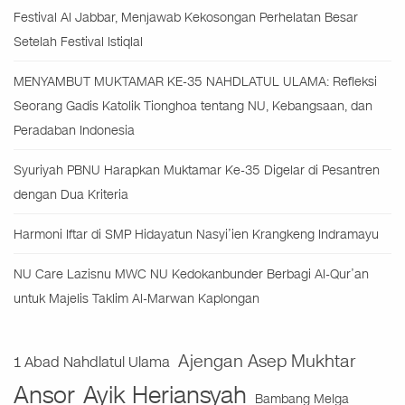
Festival Al Jabbar, Menjawab Kekosongan Perhelatan Besar
Setelah Festival Istiqlal
MENYAMBUT MUKTAMAR KE-35 NAHDLATUL ULAMA: Refleksi
Seorang Gadis Katolik Tionghoa tentang NU, Kebangsaan, dan
Peradaban Indonesia
Syuriyah PBNU Harapkan Muktamar Ke-35 Digelar di Pesantren
dengan Dua Kriteria
Harmoni Iftar di SMP Hidayatun Nasyi’ien Krangkeng Indramayu
NU Care Lazisnu MWC NU Kedokanbunder Berbagi Al-Qur’an
untuk Majelis Taklim Al-Marwan Kaplongan
Ajengan Asep Mukhtar
1 Abad Nahdlatul Ulama
Ansor
Ayik Heriansyah
Bambang Melga