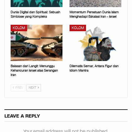
Dunia Digital dan Spiritual: Sebuah
Momentum Persatuan Dunia Islam
Simbiose yang Kompleks
Menghadapi Eskalasi Iran – Israel
KOLOM
KOLOM
Balasan dari Langit: Menunggu
Dilematis Semar, Antara Figur dan
Kehancuran Israel atas Serangan
Idiom Mantra
Iran
PREV
NEXT
LEAVE A REPLY
Your email address will not be published.