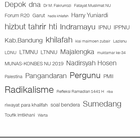
Depok
dna
Fatayat Muslimat NU
Dr M. Fakrurrozi
Harry Yuniardi
Forum R20
Garut
hadis khilafah
hizbut tahrir
hti
Indramayu
IPNU
IPPNU
khilafah
Kab.Bandung
Lazisnu
kiai maimoen zubair
Majalengka
LTMNU
LTNNU
LDNU
muktamar ke-34
Nadirsyah Hosen
MUNAS-KONBES NU 2019
Pergunu
Pangandaran
PMII
Palestina
Radikalisme
Refleksi Ramadlan 1441 H
riba
Sumedang
soal bendera
riwayat para khalifah
Toufik Imtikhani
Warta