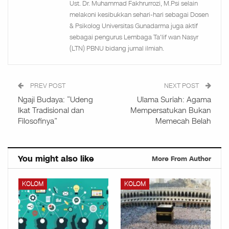
Ust. Dr. Muhammad Fakhrurrozi, M.Psi selain
melakoni kesibukkan sehari-hari sebagai Dosen
& Psikolog Universitas Gunadarma juga aktif
sebagai pengurus Lembaga Ta'lif wan Nasyr
(LTN) PBNU bidang jurnal ilmiah.
PREV POST
NEXT POST
Ngaji Budaya: “Udeng
Ulama Suriah: Agama
Ikat Tradisional dan
Mempersatukan Bukan
Filosofinya”
Memecah Belah
You might also like
More From Author
KOLOM
KOLOM