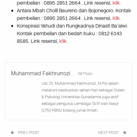
pembelian : 0895 2851 2664 . Link resensi,
klik
.
Antara Mbah Cholil Baureno dan Bojonegoro. Kontak
pembelian : 0895 2851 2664 . Link resensi,
klik
.
Konspirasi Yahudi dan Rungkadnya Dinasti Ba’alwi.
Kontak pembelian dan bedah buku : 0812 6143
8585. Link resensi,
klik
.
Muhammad Fakhrurrozi
58 Posts
Ust. Dr. Muhammad Fakhrurrozi, M.Psi selain
melakoni kesibukkan sehari-hari sebagai Dosen
& Psikolog Universitas Gunadarma juga aktif
sebagai pengurus Lembaga Ta'lif wan Nasyr
(LTN) PBNU bidang jurnal ilmiah.
PREV POST
NEXT POST