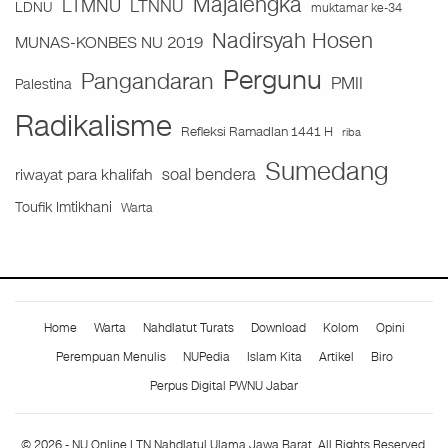
Majalengka
LTMNU
LTNNU
LDNU
muktamar ke-34
Nadirsyah Hosen
MUNAS-KONBES NU 2019
Pergunu
Pangandaran
PMII
Palestina
Radikalisme
Refleksi Ramadlan 1441 H
riba
Sumedang
soal bendera
riwayat para khalifah
Toufik Imtikhani
Warta
Home
Warta
Nahdlatut Turats
Download
Kolom
Opini
Perempuan Menulis
NUPedia
Islam Kita
Artikel
Biro
Perpus Digital PWNU Jabar
© 2026 - NU Online LTN Nahdlatul Ulama Jawa Barat. All Rights Reserved.