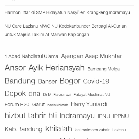
Harmoni Iftar di SMP Hidayatun Nasyi’ien Krangkeng Indramayu
NU Care Lazisnu MWC NU Kedokanbunder Berbagi Al-Qur’an
untuk Majelis Taklim Al-Marwan Kaplongan
Ajengan Asep Mukhtar
1 Abad Nahdlatul Ulama
Ansor
Ayik Heriansyah
Bambang Melga
Bogor
Bandung
Covid-19
Banser
Depok
dna
Fatayat Muslimat NU
Dr M. Fakrurrozi
Harry Yuniardi
Forum R20
Garut
hadis khilafah
hizbut tahrir
hti
Indramayu
IPNU
IPPNU
khilafah
Kab.Bandung
Lazisnu
kiai maimoen zubair