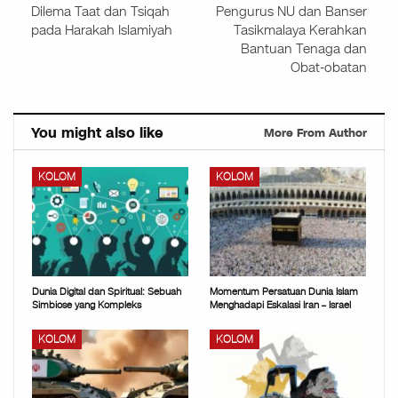
Dilema Taat dan Tsiqah
Pengurus NU dan Banser
pada Harakah Islamiyah
Tasikmalaya Kerahkan
Bantuan Tenaga dan
Obat-obatan
You might also like
More From Author
KOLOM
KOLOM
Dunia Digital dan Spiritual: Sebuah
Momentum Persatuan Dunia Islam
Simbiose yang Kompleks
Menghadapi Eskalasi Iran – Israel
KOLOM
KOLOM