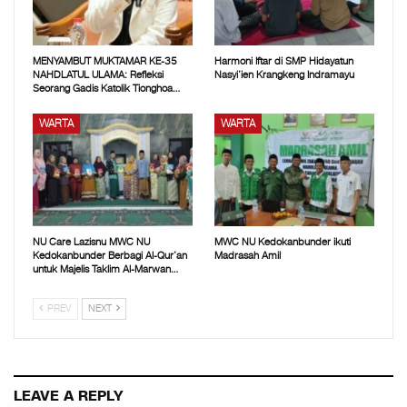
MENYAMBUT MUKTAMAR KE-35
Harmoni Iftar di SMP Hidayatun
NAHDLATUL ULAMA: Refleksi
Nasyi’ien Krangkeng Indramayu
Seorang Gadis Katolik Tionghoa…
WARTA
WARTA
NU Care Lazisnu MWC NU
MWC NU Kedokanbunder ikuti
Kedokanbunder Berbagi Al-Qur’an
Madrasah Amil
untuk Majelis Taklim Al-Marwan…
PREV
NEXT
LEAVE A REPLY