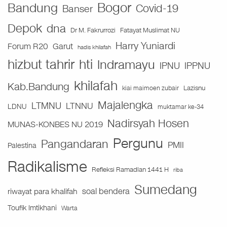
Bogor
Bandung
Covid-19
Banser
Depok
dna
Fatayat Muslimat NU
Dr M. Fakrurrozi
Harry Yuniardi
Forum R20
Garut
hadis khilafah
hizbut tahrir
hti
Indramayu
IPNU
IPPNU
khilafah
Kab.Bandung
Lazisnu
kiai maimoen zubair
Majalengka
LTMNU
LTNNU
LDNU
muktamar ke-34
Nadirsyah Hosen
MUNAS-KONBES NU 2019
Pergunu
Pangandaran
PMII
Palestina
Radikalisme
Refleksi Ramadlan 1441 H
riba
Sumedang
soal bendera
riwayat para khalifah
Toufik Imtikhani
Warta