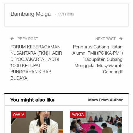
Bambang Melga
331 Posts
PREV POST
NEXT POST
FORUM KEBERAGAMAN
Pengurus Cabang Ikatan
NUSANTARA (FKN) HADIR
Alumni PMII (PC IKA-PMII)
DI YOGJAKARTA HADIRI
Kabupaten Subang
1000 KETUPAT
Menggelar Musyawarah
PUNGGAHAN KIRAB
Cabang III
BUDAYA
You might also like
More From Author
WARTA
WARTA