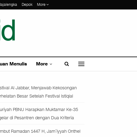
ajalengka
Depok
More
uan Menulis
More
stival Al Jabbar, Menjawab Kekosongan
rhelatan Besar Setelah Festival Istiqlal
uriyah PBNU Harapkan Muktamar Ke-35
gelar di Pesantren dengan Dua Kriteria
mbut Ramadan 1447 H, Jam’iyyah Onthel