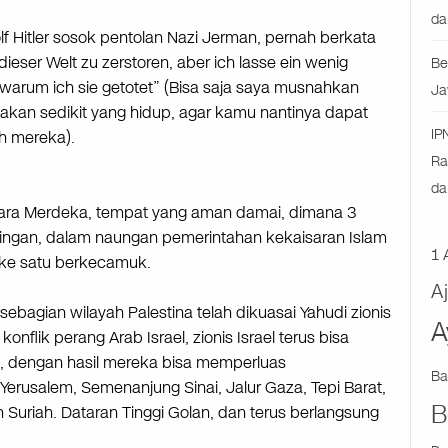
da
lf Hitler sosok pentolan Nazi Jerman, pernah berkata
n dieser Welt zu zerstoren, aber ich lasse ein wenig
Be
 warum ich sie getotet” (Bisa saja saya musnahkan
Ja
isakan sedikit yang hidup, agar kamu nantinya dapat
IP
 mereka).
Ra
da
gara Merdeka, tempat yang aman damai, dimana 3
gan, dalam naungan pemerintahan kekaisaran Islam
1 
 ke satu berkecamuk.
A
bagian wilayah Palestina telah dikuasai Yahudi zionis
A
konflik perang Arab Israel, zionis Israel terus bisa
, dengan hasil mereka bisa memperluas
Ba
erusalem, Semenanjung Sinai, Jalur Gaza, Tepi Barat,
B
an Suriah. Dataran Tinggi Golan, dan terus berlangsung