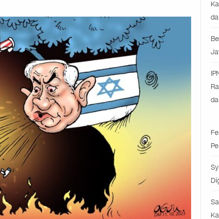
Ka
da
Be
Ja
IP
Ra
da
Fe
Pe
Sy
Di
Sa
Ka