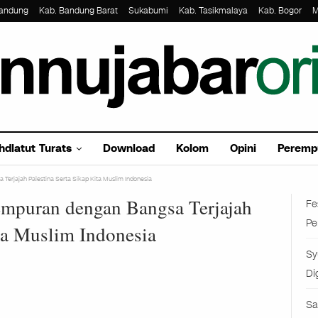
Bandung
Kab. Bandung Barat
Sukabumi
Kab. Tasikmalaya
Kab. Bogor
M
hdlatut Turats
Download
Kolom
Opini
Peremp
 Terjajah Palestina Serta Sikap Kita Muslim Indonesia
tempuran dengan Bangsa Terjajah
Fe
Pe
ita Muslim Indonesia
Sy
Di
Sa