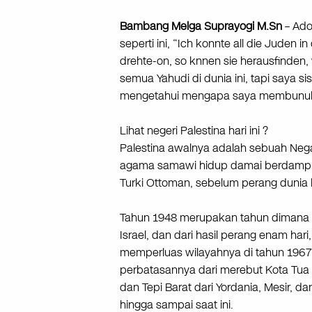
Bambang Melga Suprayogi M.Sn
– Ado
seperti ini, “Ich konnte all die Juden i
drehte-on, so knnen sie herausfinden,
semua Yahudi di dunia ini, tapi saya s
mengetahui mengapa saya membunuh
Lihat negeri Palestina hari ini ?
Palestina awalnya adalah sebuah Ne
agama samawi hidup damai berdampin
Turki Ottoman, sebelum perang dunia
Tahun 1948 merupakan tahun dimana se
Israel, dan dari hasil perang enam hari, 
memperluas wilayahnya di tahun 1967
perbatasannya dari merebut Kota Tua Y
dan Tepi Barat dari Yordania, Mesir, d
hingga sampai saat ini.