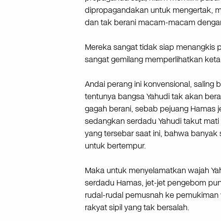
dipropagandakan untuk mengertak, mena
dan tak berani macam-macam dengan I
Mereka sangat tidak siap menangkis 
sangat gemilang memperlihatkan ketang
Andai perang ini konvensional, saling
tentunya bangsa Yahudi tak akan be
gagah berani, sebab pejuang Hamas je
sedangkan serdadu Yahudi takut mati da
yang tersebar saat ini, bahwa banya
untuk bertempur.
Maka untuk menyelamatkan wajah Yah
serdadu Hamas, jet-jet pengebom pun
rudal-rudal pemusnah ke pemukiman 
rakyat sipil yang tak bersalah.