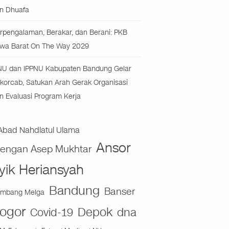
n Dhuafa
rpengalaman, Berakar, dan Berani: PKB
wa Barat On The Way 2029
NU dan IPPNU Kabupaten Bandung Gelar
korcab, Satukan Arah Gerak Organisasi
n Evaluasi Program Kerja
Abad Nahdlatul Ulama
Ansor
jengan Asep Mukhtar
yik Heriansyah
Bandung
Banser
mbang Melga
ogor
Depok
dna
Covid-19