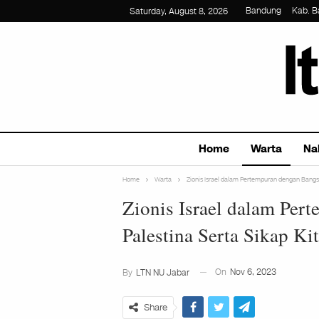
Bandung
Kab. 
Saturday, August 8, 2026
Home
Warta
Na
Home
Warta
Zionis Israel dalam Pertempuran dengan Bangsa
Zionis Israel dalam Per
Palestina Serta Sikap K
On
Nov 6, 2023
By
LTN NU Jabar
Share