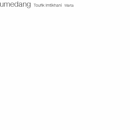
umedang
Toufik Imtikhani
Warta