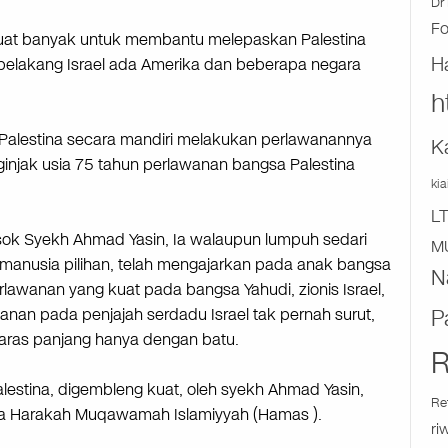
Dr 
F
uat banyak untuk membantu melepaskan Palestina
H
di belakang Israel ada Amerika dan beberapa negara
h
 Palestina secara mandiri melakukan perlawanannya
K
nginjak usia 75 tahun perlawanan bangsa Palestina
ki
L
sok Syekh Ahmad Yasin, Ia walaupun lumpuh sedari
M
i manusia pilihan, telah mengajarkan pada anak bangsa
N
rlawanan yang kuat pada bangsa Yahudi, zionis Israel,
P
anan pada penjajah serdadu Israel tak pernah surut,
aras panjang hanya dengan batu.
R
estina, digembleng kuat, oleh syekh Ahmad Yasin,
Re
rinya Harakah Muqawamah Islamiyyah (Hamas ).
ri