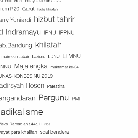
Fatayat Muslimat NU
M. Fakrurrozi
orum R20
Garut
hadis khilafah
hizbut tahrir
arry Yuniardi
ti
Indramayu
IPNU
IPPNU
khilafah
ab.Bandung
LTMNU
Lazisnu
LDNU
ai maimoen zubair
Majalengka
TNNU
muktamar ke-34
UNAS-KONBES NU 2019
adirsyah Hosen
Palestina
Pergunu
angandaran
PMII
adikalisme
fleksi Ramadlan 1441 H
riba
soal bendera
wayat para khalifah