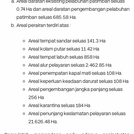
Areal
daratan
eksisting
pelabuhan
patimban
seluas
0.74
Ha
dan
areal
daratan
pengembangan
pelabuhan
patimban seluas
685.58 Ha.
Areal
perairan
terdiri
atas
:
Areal
tempat
sandar
seluas
141.3
Ha
Areal
kolam
putar
seluas
11.42
Ha
Areal
tempat
labuh
seluas
858
Ha
Areal
alur
pelayaran
seluas
2.462.85
Ha
Areal
penempatan
kapal
mati
seluas
108
Ha
Areal
keperluan
keadaan
darurat
seluas
108
Ha
Areal
pengembangan
jangka
panjang
seluas
256
Ha
Areal
karantina
seluas
184
Ha
Areal
penunjang
keslamatan
pelayaran
seluas
21.626.48
Ha.