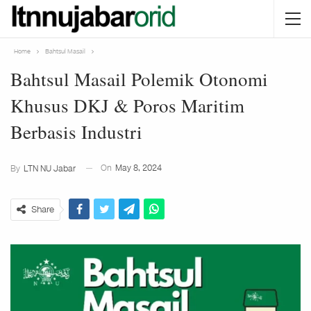
Home
Bahtsul Masail
Bahtsul Masail Polemik Otonomi
Khusus DKJ & Poros Maritim
Berbasis Industri
On
May 8, 2024
By
LTN NU Jabar
Share