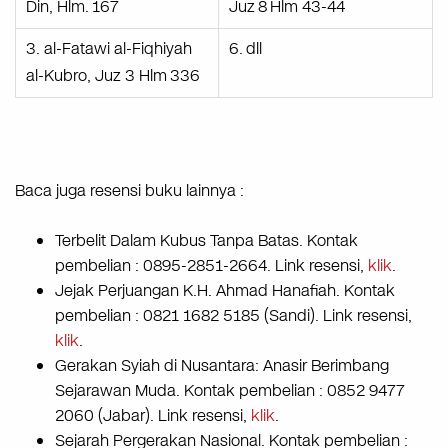
Din, Hlm.
167
Juz
8
Hlm 43-44
3. al-Fatawi al-Fiqhiyah
6.
dll
al-Kubro, Juz 3 Hlm
336
Baca juga resensi buku lainnya :
Terbelit Dalam Kubus Tanpa Batas. Kontak
pembelian : 0895-2851-2664. Link resensi,
klik
.
Jejak Perjuangan K.H. Ahmad Hanafiah. Kontak
pembelian : 0821 1682 5185 (Sandi). Link resensi,
klik
.
Gerakan Syiah di Nusantara: Anasir Berimbang
Sejarawan Muda. Kontak pembelian : 0852 9477
2060 (Jabar). Link resensi,
klik
.
Sejarah Pergerakan Nasional. Kontak pembelian :