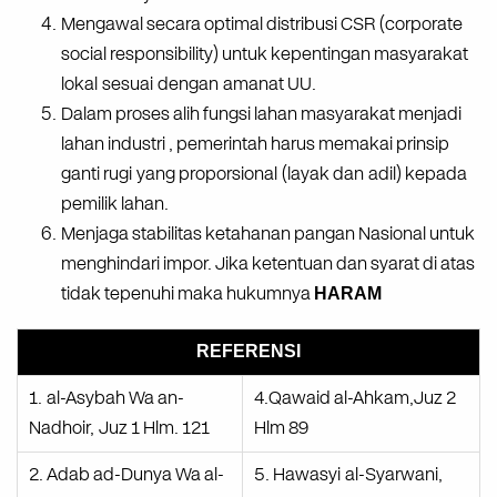
Mengawal
secara
optimal
distribusi
CSR
(corporate
social
responsibility)
untuk
kepentingan
masyarakat
lokal sesuai dengan amanat
UU.
Dalam
proses
alih
fungsi
lahan
masyarakat
menjadi
lahan
industri
,
pemerintah
harus
memakai
prinsip
ganti
rugi yang
proporsional (layak
dan adil)
kepada
pemilik
lahan.
Menjaga
stabilitas
ketahanan
pangan
Nasional
untuk
m
enghindari
impor.
Jika
ketentuan
dan
syarat
di
atas
tidak
tepenuhi
maka
hukumnya
HARAM
REFERENSI
1. al-Asybah
Wa
an-
4.Qawaid
al-Ahkam,Juz
2
Nadhoir, Juz
1
Hlm.
121
Hlm
89
2.
Adab
ad-Dunya
Wa
al-
5.
Hawasyi al-Syarwani,