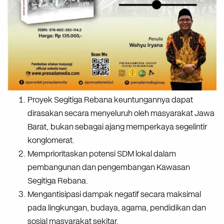
Proyek
Segitiga
Rebana
keuntungannya
dapat
dirasakan
secara
menyeluruh
oleh
masyarakat
Jawa
Barat, bukan
sebagai
ajang
memperkaya
segelintir
konglomerat.
Memprioritaskan
potensi
SDM
lokal
dalam
pembangunan
dan
pengembangan
Kawasan
Segitiga
Rebana.
Mengantisipasi
dampak
negatif
secara
maksimal
pada
lingkungan,
budaya,
agama,
pendidikan
dan
sosial
masyarakat
sekitar.