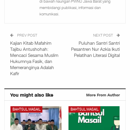
di bawah naungan PWNU Jawa Barat yang
membidangi publikasi, informasi dan
komunikasi.
PREV POST
NEXT POST
Kajian Kitab Mafahim
Puluhan Santri Santri
Tajibu Antushohah:
Pesantren Nur Azkia Ikuti
Mencaci Sesama Muslim
Pelatihan Literasi Digital
Hukumnya Fasik, dan
Memeranginya Adalah
Kafir
You might also like
More From Author
BAHTSUL MASAIL
BAHTSUL MASAIL