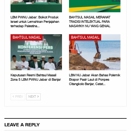
LBM PWNU Jabar: Boikot Produk
BAHTSUL MASAIL MERAWAT
Israel untuk Lemahkan Penjajahan
TRADISI INTELEKTUAL PARA
terhadap Palestina…
MASAYIKH NU YANG GENIAL
BAHTSUL MASAIL
BAHTSUL MASAIL
Keputusan Resmi Bahtsul Masail
LBM NU Jabar Akan Bahas Polemik
Zona 5 LBM PWNU Jabar di Banjar
Ekspor Pasir Laut di Ponpes
Citangkolo Banjar, Catat…
PREV
NEXT
LEAVE A REPLY