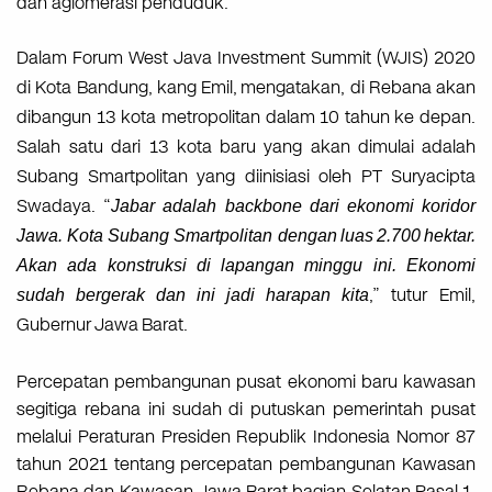
dan aglomerasi penduduk.
Dalam Forum West Java Investment Summit (WJIS) 2020
di Kota Bandung, kang Emil,
mengatakan, di Rebana akan
dibangun 13 kota metropolitan dalam 10 tahun ke depan.
Salah satu
dari
13
kota
baru
yang
akan
dimulai
adalah
Subang
Smartpolitan
yang
diinisiasi
oleh
PT
Suryacipta
Swadaya. “
Jabar adalah backbone dari ekonomi koridor
Jawa. Kota Subang Smartpolitan dengan
luas
2.700
hektar.
Akan
ada
konstruksi
di
lapangan
minggu
ini.
Ekonomi
,”
tutur Emil,
sudah
bergerak
dan
ini
jadi
harapan
kita
Gubernur
Jawa
Barat.
Percepatan pembangunan pusat ekonomi baru kawasan
segitiga rebana ini sudah di putuskan pemerintah pusat
melalui Peraturan Presiden Republik Indonesia Nomor 87
tahun 2021 tentang percepatan pembangunan Kawasan
Rebana dan Kawasan Jawa Barat bagian Selatan Pasal 1,