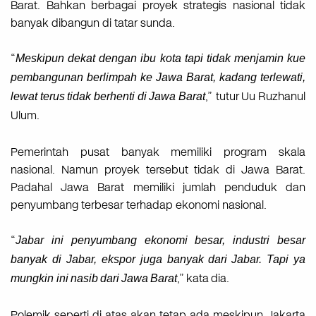
Barat. Bahkan berbagai proyek strategis nasional tidak
banyak dibangun di tatar sunda.
“
Meskipun
dekat
dengan
ibu
kota
tapi
tidak
menjamin
kue
pembangunan
berlimpah
ke
Jawa
Barat,
kadang
terlewati,
,” tutur
Uu
Ruzhanul
lewat
terus
tidak
berhenti
di
Jawa
Barat
Ulum.
Pemerintah pusat banyak memiliki program skala
nasional. Namun proyek tersebut tidak di Jawa Barat.
Padahal Jawa Barat memiliki jumlah penduduk dan
penyumbang terbesar terhadap ekonomi nasional.
“
Jabar ini penyumbang ekonomi besar, industri besar
banyak di Jabar, ekspor juga banyak
dari
Jabar. Tapi ya
,”
kata
dia.
mungkin ini
nasib
dari
Jawa
Barat
Polemik seperti di atas akan tetap ada meskipun Jakarta