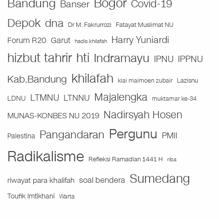
Bogor
Bandung
Covid-19
Banser
Depok
dna
Fatayat Muslimat NU
Dr M. Fakrurrozi
Harry Yuniardi
Forum R20
Garut
hadis khilafah
hizbut tahrir
hti
Indramayu
IPNU
IPPNU
khilafah
Kab.Bandung
Lazisnu
kiai maimoen zubair
Majalengka
LTMNU
LTNNU
LDNU
muktamar ke-34
Nadirsyah Hosen
MUNAS-KONBES NU 2019
Pergunu
Pangandaran
PMII
Palestina
Radikalisme
Refleksi Ramadlan 1441 H
riba
Sumedang
soal bendera
riwayat para khalifah
Toufik Imtikhani
Warta