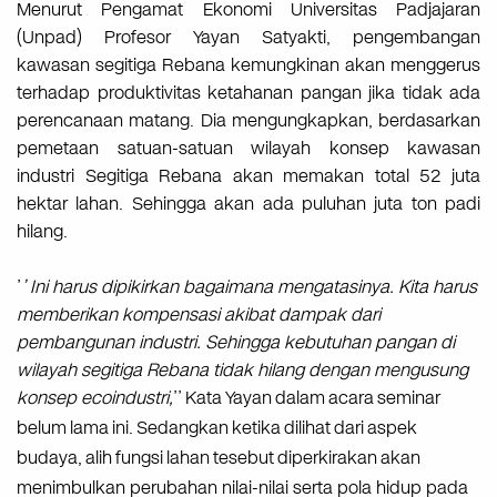
Menurut Pengamat Ekonomi Universitas Padjajaran
(Unpad) Profesor Yayan Satyakti, pengembangan
kawasan segitiga Rebana kemungkinan akan menggerus
terhadap produktivitas ketahanan pangan jika tidak ada
perencanaan matang. Dia mengungkapkan, berdasarkan
pemetaan satuan-satuan wilayah konsep kawasan
industri Segitiga Rebana akan memakan total 52 juta
hektar lahan. Sehingga akan ada puluhan juta ton padi
hilang.
’
’ Ini harus dipikirkan bagaimana mengatasinya. Kita harus
memberikan kompensasi akibat dampak dari
pembangunan industri. Sehingga kebutuhan pangan di
wilayah segitiga Rebana tidak hilang dengan mengusung
konsep ecoindustri,
’’
Kata
Yayan
dalam
acara
seminar
belum
lama
ini.
Sedangkan
ketika
dilihat
dari
aspek
budaya,
alih
fungsi
lahan
tesebut
diperkirakan
akan
menimbulkan perubahan nilai-nilai serta pola hidup pada