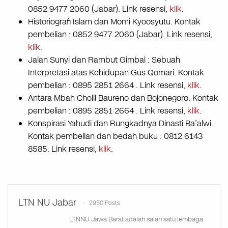
0852 9477 2060 (Jabar). Link resensi,
klik
.
Historiografi Islam dan Momi Kyoosyutu. Kontak
pembelian : 0852 9477 2060 (Jabar). Link resensi,
klik
.
Jalan Sunyi dan Rambut Gimbal : Sebuah
Interpretasi atas Kehidupan Gus Qomari. Kontak
pembelian : 0895 2851 2664 . Link resensi,
klik
.
Antara Mbah Cholil Baureno dan Bojonegoro. Kontak
pembelian : 0895 2851 2664 . Link resensi,
klik
.
Konspirasi Yahudi dan Rungkadnya Dinasti Ba’alwi.
Kontak pembelian dan bedah buku : 0812 6143
8585. Link resensi,
klik
.
LTN NU Jabar
2950 Posts
LTNNU Jawa Barat adalah salah satu lembaga