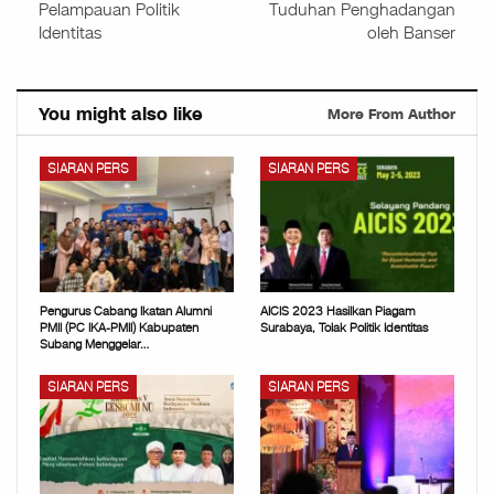
Pelampauan Politik
Tuduhan Penghadangan
Identitas
oleh Banser
You might also like
More From Author
SIARAN PERS
SIARAN PERS
Pengurus Cabang Ikatan Alumni
AICIS 2023 Hasilkan Piagam
PMII (PC IKA-PMII) Kabupaten
Surabaya, Tolak Politik Identitas
Subang Menggelar…
SIARAN PERS
SIARAN PERS