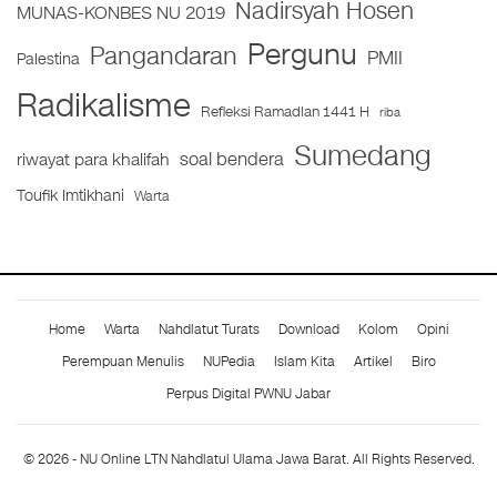
Nadirsyah Hosen
MUNAS-KONBES NU 2019
Pergunu
Pangandaran
PMII
Palestina
Radikalisme
Refleksi Ramadlan 1441 H
riba
Sumedang
soal bendera
riwayat para khalifah
Toufik Imtikhani
Warta
Home
Warta
Nahdlatut Turats
Download
Kolom
Opini
Perempuan Menulis
NUPedia
Islam Kita
Artikel
Biro
Perpus Digital PWNU Jabar
© 2026 - NU Online LTN Nahdlatul Ulama Jawa Barat. All Rights Reserved.