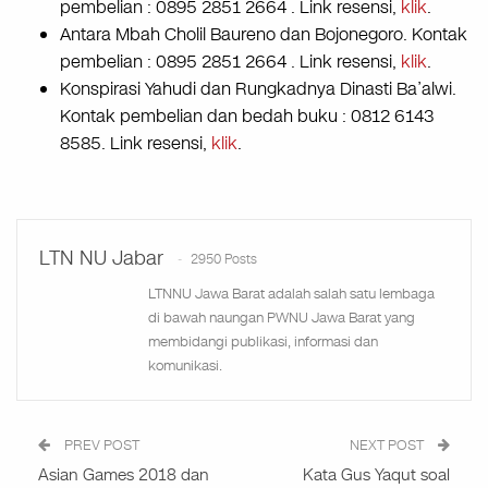
pembelian : 0895 2851 2664 . Link resensi,
klik
.
Antara Mbah Cholil Baureno dan Bojonegoro. Kontak
pembelian : 0895 2851 2664 . Link resensi,
klik
.
Konspirasi Yahudi dan Rungkadnya Dinasti Ba’alwi.
Kontak pembelian dan bedah buku : 0812 6143
8585. Link resensi,
klik
.
LTN NU Jabar
2950 Posts
LTNNU Jawa Barat adalah salah satu lembaga
di bawah naungan PWNU Jawa Barat yang
membidangi publikasi, informasi dan
komunikasi.
PREV POST
NEXT POST
Asian Games 2018 dan
Kata Gus Yaqut soal