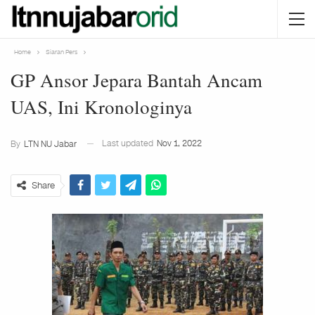
Home
Siaran Pers
GP Ansor Jepara Bantah Ancam
UAS, Ini Kronologinya
Last updated
Nov 1, 2022
By
LTN NU Jabar
Share