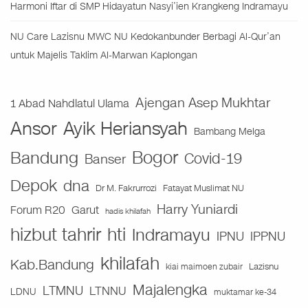
Harmoni Iftar di SMP Hidayatun Nasyi’ien Krangkeng Indramayu
NU Care Lazisnu MWC NU Kedokanbunder Berbagi Al-Qur’an
untuk Majelis Taklim Al-Marwan Kaplongan
Ajengan Asep Mukhtar
1 Abad Nahdlatul Ulama
Ansor
Ayik Heriansyah
Bambang Melga
Bogor
Bandung
Covid-19
Banser
Depok
dna
Fatayat Muslimat NU
Dr M. Fakrurrozi
Harry Yuniardi
Forum R20
Garut
hadis khilafah
hizbut tahrir
hti
Indramayu
IPNU
IPPNU
khilafah
Kab.Bandung
Lazisnu
kiai maimoen zubair
Majalengka
LTMNU
LTNNU
LDNU
muktamar ke-34