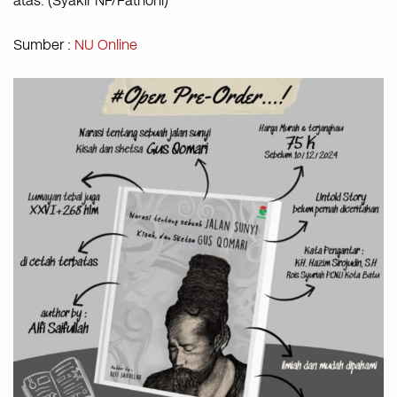
atas. (Syakir NF/Fathoni)
Sumber :
NU Online