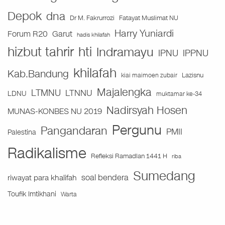
Depok
dna
Fatayat Muslimat NU
Dr M. Fakrurrozi
Harry Yuniardi
Forum R20
Garut
hadis khilafah
hizbut tahrir
hti
Indramayu
IPNU
IPPNU
khilafah
Kab.Bandung
Lazisnu
kiai maimoen zubair
Majalengka
LTMNU
LTNNU
LDNU
muktamar ke-34
Nadirsyah Hosen
MUNAS-KONBES NU 2019
Pergunu
Pangandaran
PMII
Palestina
Radikalisme
Refleksi Ramadlan 1441 H
riba
Sumedang
soal bendera
riwayat para khalifah
Toufik Imtikhani
Warta