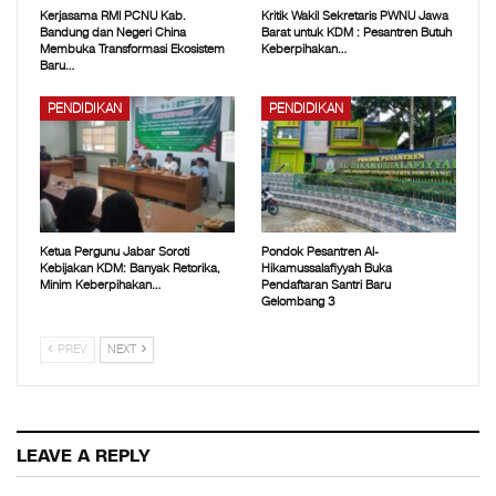
Kerjasama RMI PCNU Kab.
Kritik Wakil Sekretaris PWNU Jawa
Bandung dan Negeri China
Barat untuk KDM : Pesantren Butuh
Membuka Transformasi Ekosistem
Keberpihakan…
Baru…
PENDIDIKAN
PENDIDIKAN
Ketua Pergunu Jabar Soroti
Pondok Pesantren Al-
Kebijakan KDM: Banyak Retorika,
Hikamussalafiyyah Buka
Minim Keberpihakan…
Pendaftaran Santri Baru
Gelombang 3
PREV
NEXT
LEAVE A REPLY