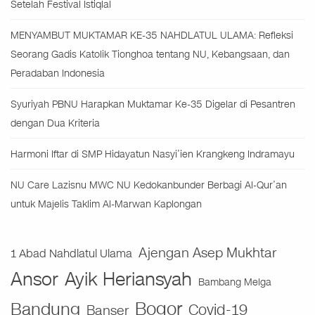
Setelah Festival Istiqlal
MENYAMBUT MUKTAMAR KE-35 NAHDLATUL ULAMA: Refleksi
Seorang Gadis Katolik Tionghoa tentang NU, Kebangsaan, dan
Peradaban Indonesia
Syuriyah PBNU Harapkan Muktamar Ke-35 Digelar di Pesantren
dengan Dua Kriteria
Harmoni Iftar di SMP Hidayatun Nasyi’ien Krangkeng Indramayu
NU Care Lazisnu MWC NU Kedokanbunder Berbagi Al-Qur’an
untuk Majelis Taklim Al-Marwan Kaplongan
Ajengan Asep Mukhtar
1 Abad Nahdlatul Ulama
Ansor
Ayik Heriansyah
Bambang Melga
Bogor
Bandung
Covid-19
Banser