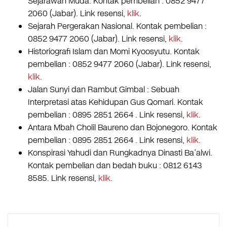
Sejarawan Muda. Kontak pembelian : 0852 9477
2060 (Jabar). Link resensi,
klik
.
Sejarah Pergerakan Nasional. Kontak pembelian :
0852 9477 2060 (Jabar). Link resensi,
klik
.
Historiografi Islam dan Momi Kyoosyutu. Kontak
pembelian : 0852 9477 2060 (Jabar). Link resensi,
klik
.
Jalan Sunyi dan Rambut Gimbal : Sebuah
Interpretasi atas Kehidupan Gus Qomari. Kontak
pembelian : 0895 2851 2664 . Link resensi,
klik
.
Antara Mbah Cholil Baureno dan Bojonegoro. Kontak
pembelian : 0895 2851 2664 . Link resensi,
klik
.
Konspirasi Yahudi dan Rungkadnya Dinasti Ba’alwi.
Kontak pembelian dan bedah buku : 0812 6143
8585. Link resensi,
klik
.