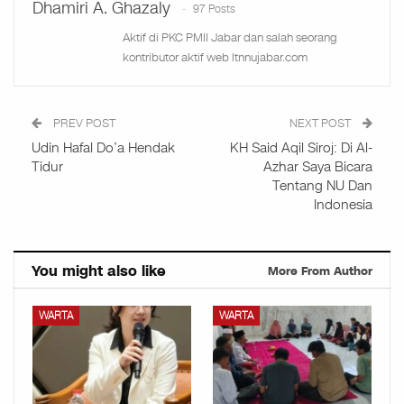
Dhamiri A. Ghazaly
97 Posts
Aktif di PKC PMII Jabar dan salah seorang
kontributor aktif web ltnnujabar.com
PREV POST
NEXT POST
Udin Hafal Do’a Hendak
KH Said Aqil Siroj: Di Al-
Tidur
Azhar Saya Bicara
Tentang NU Dan
Indonesia
You might also like
More From Author
WARTA
WARTA