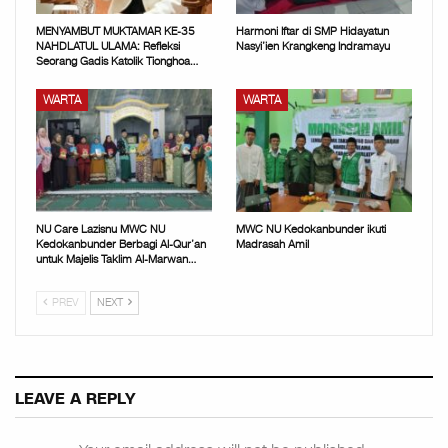
MENYAMBUT MUKTAMAR KE-35
Harmoni Iftar di SMP Hidayatun
NAHDLATUL ULAMA: Refleksi
Nasyi’ien Krangkeng Indramayu
Seorang Gadis Katolik Tionghoa…
WARTA
WARTA
NU Care Lazisnu MWC NU
MWC NU Kedokanbunder ikuti
Kedokanbunder Berbagi Al-Qur’an
Madrasah Amil
untuk Majelis Taklim Al-Marwan…
PREV
NEXT
LEAVE A REPLY