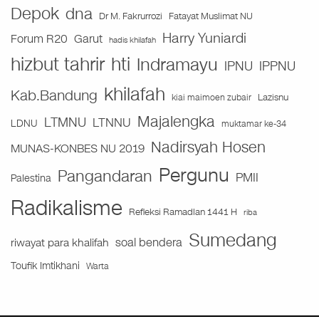
Depok
dna
Fatayat Muslimat NU
Dr M. Fakrurrozi
Harry Yuniardi
Forum R20
Garut
hadis khilafah
hizbut tahrir
hti
Indramayu
IPNU
IPPNU
khilafah
Kab.Bandung
Lazisnu
kiai maimoen zubair
Majalengka
LTMNU
LTNNU
LDNU
muktamar ke-34
Nadirsyah Hosen
MUNAS-KONBES NU 2019
Pergunu
Pangandaran
PMII
Palestina
Radikalisme
Refleksi Ramadlan 1441 H
riba
Sumedang
soal bendera
riwayat para khalifah
Toufik Imtikhani
Warta