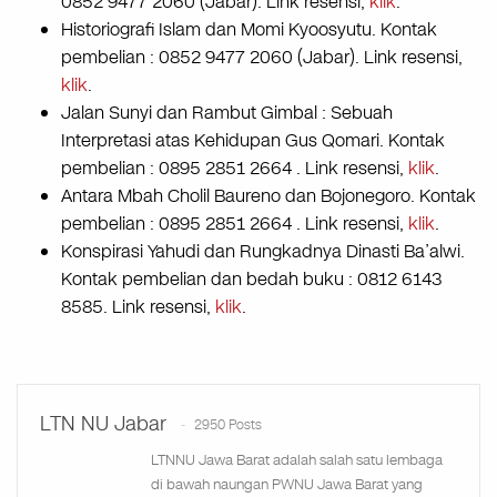
0852 9477 2060 (Jabar). Link resensi,
klik
.
Historiografi Islam dan Momi Kyoosyutu. Kontak
pembelian : 0852 9477 2060 (Jabar). Link resensi,
klik
.
Jalan Sunyi dan Rambut Gimbal : Sebuah
Interpretasi atas Kehidupan Gus Qomari. Kontak
pembelian : 0895 2851 2664 . Link resensi,
klik
.
Antara Mbah Cholil Baureno dan Bojonegoro. Kontak
pembelian : 0895 2851 2664 . Link resensi,
klik
.
Konspirasi Yahudi dan Rungkadnya Dinasti Ba’alwi.
Kontak pembelian dan bedah buku : 0812 6143
8585. Link resensi,
klik
.
LTN NU Jabar
2950 Posts
LTNNU Jawa Barat adalah salah satu lembaga
di bawah naungan PWNU Jawa Barat yang