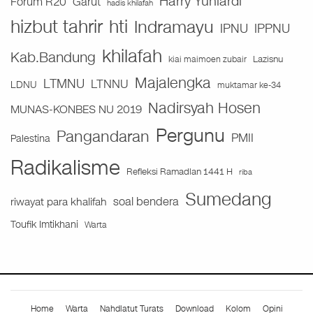
Harry Yuniardi
Forum R20
Garut
hadis khilafah
hizbut tahrir
hti
Indramayu
IPNU
IPPNU
khilafah
Kab.Bandung
Lazisnu
kiai maimoen zubair
Majalengka
LTMNU
LTNNU
LDNU
muktamar ke-34
Nadirsyah Hosen
MUNAS-KONBES NU 2019
Pergunu
Pangandaran
PMII
Palestina
Radikalisme
Refleksi Ramadlan 1441 H
riba
Sumedang
soal bendera
riwayat para khalifah
Toufik Imtikhani
Warta
Home
Warta
Nahdlatut Turats
Download
Kolom
Opini