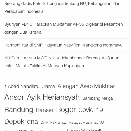
Seorang Gadis Katolik Tionghoa tentang NU, Kebangsaan, dan
Peradaban Indonesia
Syuriyah PBNU Harapkan Muktamar Ke-35 Digelar di Pesantren
dengan Dua Kriteria
Harmoni Iftar di SMP Hidayatun Nasyi’ien Krangkeng Indramayu
NU Care Lazisnu MWC NU Kedokanbunder Berbagi Al-Qur’an
untuk Majelis Taklim Al-Marwan Kaplongan
Ajengan Asep Mukhtar
1 Abad Nahdlatul Ulama
Ansor
Ayik Heriansyah
Bambang Melga
Bogor
Bandung
Covid-19
Banser
Depok
dna
Fatayat Muslimat NU
Dr M. Fakrurrozi