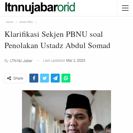
Home
Siaran Pers
Klarifikasi Sekjen PBNU soal
Penolakan Ustadz Abdul Somad
Last updated
Mar 1, 2023
By
LTN NU Jabar
Share