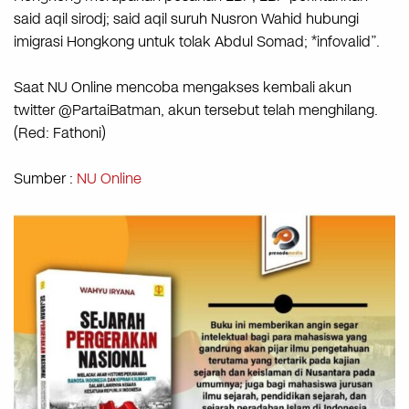
said aqil sirodj; said aqil suruh Nusron Wahid hubungi
imigrasi Hongkong untuk tolak Abdul Somad; *infovalid”.
Saat NU Online mencoba mengakses kembali akun
twitter @PartaiBatman, akun tersebut telah menghilang.
(Red: Fathoni)
Sumber :
NU Online