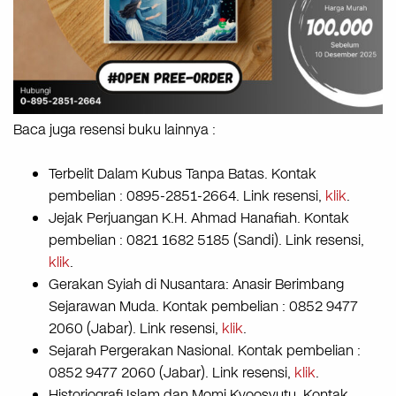
Baca juga resensi buku lainnya :
Terbelit Dalam Kubus Tanpa Batas. Kontak
pembelian : 0895-2851-2664. Link resensi,
klik
.
Jejak Perjuangan K.H. Ahmad Hanafiah. Kontak
pembelian : 0821 1682 5185 (Sandi). Link resensi,
klik
.
Gerakan Syiah di Nusantara: Anasir Berimbang
Sejarawan Muda. Kontak pembelian : 0852 9477
2060 (Jabar). Link resensi,
klik
.
Sejarah Pergerakan Nasional. Kontak pembelian :
0852 9477 2060 (Jabar). Link resensi,
klik
.
Historiografi Islam dan Momi Kyoosyutu. Kontak