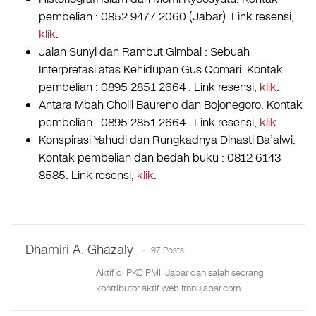
pembelian : 0852 9477 2060 (Jabar). Link resensi,
klik
.
Jalan Sunyi dan Rambut Gimbal : Sebuah
Interpretasi atas Kehidupan Gus Qomari. Kontak
pembelian : 0895 2851 2664 . Link resensi,
klik
.
Antara Mbah Cholil Baureno dan Bojonegoro. Kontak
pembelian : 0895 2851 2664 . Link resensi,
klik
.
Konspirasi Yahudi dan Rungkadnya Dinasti Ba’alwi.
Kontak pembelian dan bedah buku : 0812 6143
8585. Link resensi,
klik
.
Dhamiri A. Ghazaly
97 Posts
Aktif di PKC PMII Jabar dan salah seorang
kontributor aktif web ltnnujabar.com