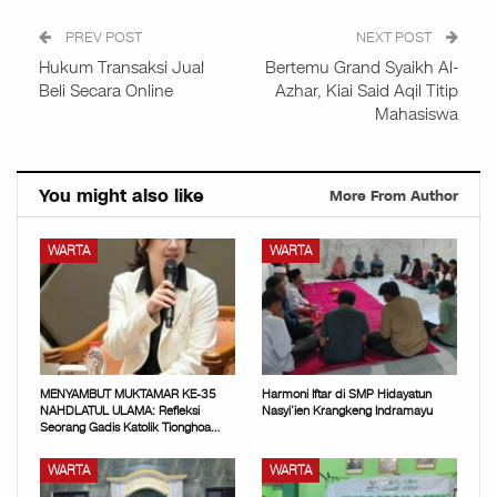
PREV POST
NEXT POST
Hukum Transaksi Jual
Bertemu Grand Syaikh Al-
Beli Secara Online
Azhar, Kiai Said Aqil Titip
Mahasiswa
You might also like
More From Author
WARTA
WARTA
MENYAMBUT MUKTAMAR KE-35
Harmoni Iftar di SMP Hidayatun
NAHDLATUL ULAMA: Refleksi
Nasyi’ien Krangkeng Indramayu
Seorang Gadis Katolik Tionghoa…
WARTA
WARTA