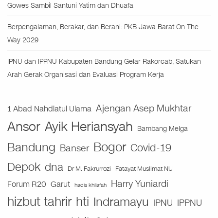
Gowes Sambil Santuni Yatim dan Dhuafa
Berpengalaman, Berakar, dan Berani: PKB Jawa Barat On The
Way 2029
IPNU dan IPPNU Kabupaten Bandung Gelar Rakorcab, Satukan
Arah Gerak Organisasi dan Evaluasi Program Kerja
Ajengan Asep Mukhtar
1 Abad Nahdlatul Ulama
Ansor
Ayik Heriansyah
Bambang Melga
Bogor
Bandung
Covid-19
Banser
Depok
dna
Fatayat Muslimat NU
Dr M. Fakrurrozi
Harry Yuniardi
Forum R20
Garut
hadis khilafah
hizbut tahrir
hti
Indramayu
IPNU
IPPNU