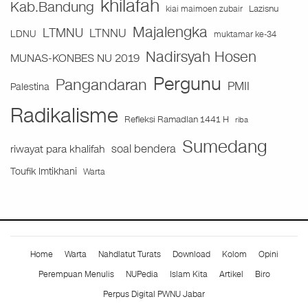
khilafah
Kab.Bandung
Lazisnu
kiai maimoen zubair
Majalengka
LTMNU
LTNNU
LDNU
muktamar ke-34
Nadirsyah Hosen
MUNAS-KONBES NU 2019
Pergunu
Pangandaran
PMII
Palestina
Radikalisme
Refleksi Ramadlan 1441 H
riba
Sumedang
soal bendera
riwayat para khalifah
Toufik Imtikhani
Warta
Home
Warta
Nahdlatut Turats
Download
Kolom
Opini
Perempuan Menulis
NUPedia
Islam Kita
Artikel
Biro
Perpus Digital PWNU Jabar