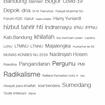
Bogor
Bandung
Covid-19
Banser
Depok
dna
Fatayat Muslimat NU
Dr M. Fakrurrozi
Harry Yuniardi
Forum R20
Garut
hadis khilafah
hizbut tahrir
hti
Indramayu
IPNU
IPPNU
khilafah
Kab.Bandung
Lazisnu
kiai maimoen zubair
Majalengka
LTMNU
LTNNU
LDNU
muktamar ke-34
Nadirsyah Hosen
MUNAS-KONBES NU 2019
Pergunu
Pangandaran
PMII
Palestina
Radikalisme
Refleksi Ramadlan 1441 H
riba
Sumedang
soal bendera
riwayat para khalifah
Toufik Imtikhani
Warta