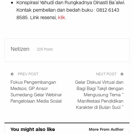
Konspirasi Yahudi dan Rungkadnya Dinasti Ba’alwi.
Kontak pembelian dan bedah buku : 0812 6143
8585. Link resensi,
klik
.
Netizen
225 Posts
PREV POST
NEXT POST
Fokus Pengembangan
Gelar Diskusi Virtual dan
Medsos, GP Ansor
Bagi Bagi Takjil dengan
Sumedang Gelar Webinar
Mengusung Tema ”
Pengelolaan Media Sosial
Manifestasi Pendidikan
Karakter di Bulan Suci “
You might also like
More From Author