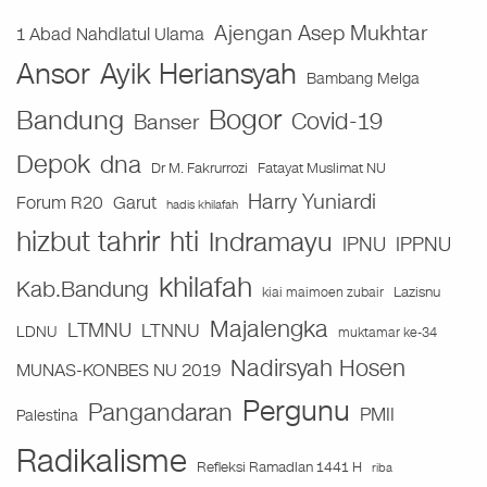
Ajengan Asep Mukhtar
1 Abad Nahdlatul Ulama
Ansor
Ayik Heriansyah
Bambang Melga
Bogor
Bandung
Covid-19
Banser
Depok
dna
Fatayat Muslimat NU
Dr M. Fakrurrozi
Harry Yuniardi
Forum R20
Garut
hadis khilafah
hizbut tahrir
hti
Indramayu
IPNU
IPPNU
khilafah
Kab.Bandung
Lazisnu
kiai maimoen zubair
Majalengka
LTMNU
LTNNU
LDNU
muktamar ke-34
Nadirsyah Hosen
MUNAS-KONBES NU 2019
Pergunu
Pangandaran
PMII
Palestina
Radikalisme
Refleksi Ramadlan 1441 H
riba