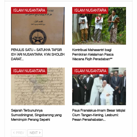
ISLAM NUSANTARA
ISLAM NUSANTARA
PENULIS SATU – SATUNYA TAFSIR
Kontribusi Mahasantri bagi
ISY-‘ARI NUSANTARA: KYAI SHOLEH
Pemikiran Keislaman Pasca
DARAT…
Wacana Fiqih Peradaban**
ISLAM NUSANTARA
ISLAM NUSANTARA
Sejarah Terbunuhnya
Paus Fransiskus-Imam Besar Istiqlal
Sumodiningrat, Singobarong yang
Cium Tangan-Kening, Lesbumi:
Memimpin Perang Sepehi
Pesan Persahabatan…
PREV
NEXT