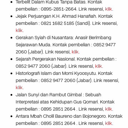
Terbelit Dalam Kubus Tanpa Batas. Kontak
pembelian : 0895-2851-2664. Link resensi,
klik
.
Jejak Perjuangan K.H. Ahmad Hanafiah. Kontak
pembelian : 0821 1682 5185 (Sandi). Link resensi,
klik
.
Gerakan Syiah di Nusantara: Anasir Berimbang
Sejarawan Muda. Kontak pembelian : 0852 9477
2060 (Jabar). Link resensi,
klik
.
Sejarah Pergerakan Nasional. Kontak pembelian :
0852 9477 2060 (Jabar). Link resensi,
klik
.
Historiografi Islam dan Momi Kyoosyutu. Kontak
pembelian : 0852 9477 2060 (Jabar). Link resensi,
klik
.
Jalan Sunyi dan Rambut Gimbal : Sebuah
Interpretasi atas Kehidupan Gus Qomari. Kontak
pembelian : 0895 2851 2664 . Link resensi,
klik
.
Antara Mbah Cholil Baureno dan Bojonegoro. Kontak
pembelian : 0895 2851 2664 . Link resensi,
klik
.