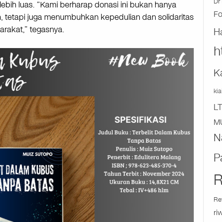
Dr 
 lebih luas. “Kami berharap donasi ini bukan hanya
F
 tetapi juga menumbuhkan kepedulian dan solidaritas
arakat,” tegasnya.
H
h
K
ki
L
M
N
P
R
Re
ri