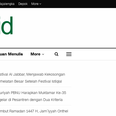
ajalengka
Depok
More
uan Menulis
More
stival Al Jabbar, Menjawab Kekosongan
rhelatan Besar Setelah Festival Istiqlal
uriyah PBNU Harapkan Muktamar Ke-35
gelar di Pesantren dengan Dua Kriteria
mbut Ramadan 1447 H, Jam’iyyah Onthel