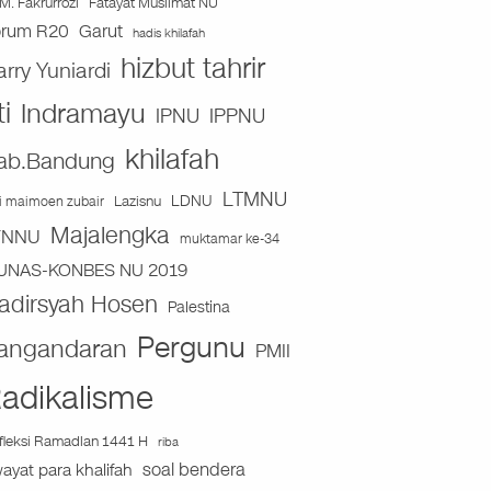
Fatayat Muslimat NU
M. Fakrurrozi
orum R20
Garut
hadis khilafah
hizbut tahrir
arry Yuniardi
ti
Indramayu
IPNU
IPPNU
khilafah
ab.Bandung
LTMNU
Lazisnu
LDNU
ai maimoen zubair
Majalengka
TNNU
muktamar ke-34
UNAS-KONBES NU 2019
adirsyah Hosen
Palestina
Pergunu
angandaran
PMII
adikalisme
fleksi Ramadlan 1441 H
riba
soal bendera
wayat para khalifah