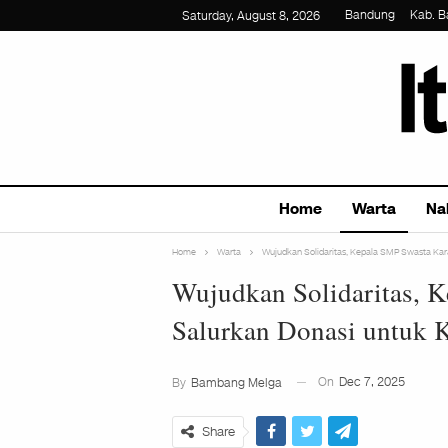
Bandung
Kab. 
Saturday, August 8, 2026
Home
Warta
Na
Home
Warta
Wujudkan Solidaritas, Kepala SMP Swasta Ka
Wujudkan Solidaritas, 
Salurkan Donasi untuk 
On
Dec 7, 2025
By
Bambang Melga
Share