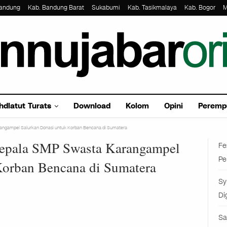
Bandung
Kab. Bandung Barat
Sukabumi
Kab. Tasikmalaya
Kab. Bogor
M
hdlatut Turats
Download
Kolom
Opini
Peremp
rangampel Salurkan Donasi untuk Korban Bencana di Sumatera
Kepala SMP Swasta Karangampel
Fe
Pe
Korban Bencana di Sumatera
Sy
Di
Sa