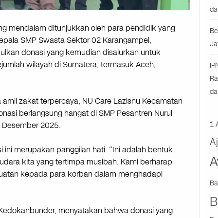
da
 mendalam ditunjukkan oleh para pendidik yang
Be
epala SMP Swasta Sektor 02 Karangampel,
Ja
lkan donasi yang kemudian disalurkan untuk
umlah wilayah di Sumatera, termasuk Aceh,
IP
Ra
da
ga amil zakat terpercaya, NU Care Lazisnu Kecamatan
onasi berlangsung hangat di SMP Pesantren Nurul
1 
 6 Desember 2025.
A
i ini merupakan panggilan hati. “Ini adalah bentuk
A
udara kita yang tertimpa musibah. Kami berharap
kuatan kepada para korban dalam menghadapi
Ba
B
u Kedokanbunder, menyatakan bahwa donasi yang