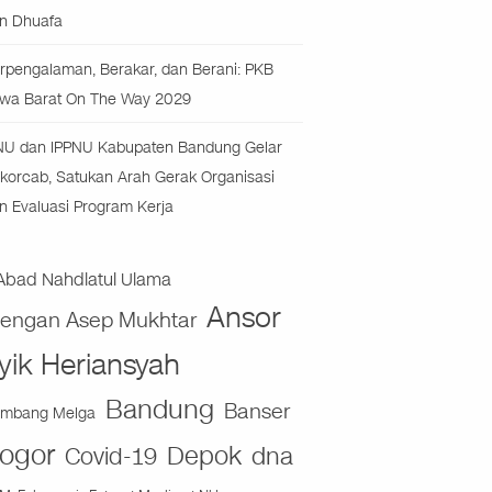
n Dhuafa
rpengalaman, Berakar, dan Berani: PKB
wa Barat On The Way 2029
NU dan IPPNU Kabupaten Bandung Gelar
korcab, Satukan Arah Gerak Organisasi
n Evaluasi Program Kerja
Abad Nahdlatul Ulama
Ansor
jengan Asep Mukhtar
yik Heriansyah
Bandung
Banser
mbang Melga
ogor
Depok
dna
Covid-19