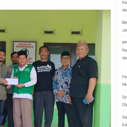
Ka
da
Be
Ja
IP
Ra
da
Fe
Pe
Sy
Di
Sa
Ka