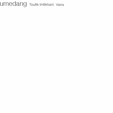
umedang
Toufik Imtikhani
Warta