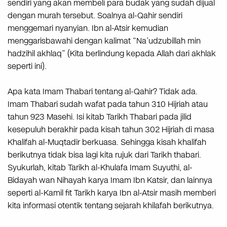
sendiri yang akan membeli para budak yang sudah dijual
dengan murah tersebut. Soalnya al-Qahir sendiri
menggemari nyanyian. Ibn al-Atsir kemudian
menggarisbawahi dengan kalimat “Na’udzubillah min
hadzihil akhlaq” (Kita berlindung kepada Allah dari akhlak
seperti ini).
Apa kata Imam Thabari tentang al-Qahir? Tidak ada.
Imam Thabari sudah wafat pada tahun 310 Hijriah atau
tahun 923 Masehi. Isi kitab Tarikh Thabari pada jilid
kesepuluh berakhir pada kisah tahun 302 Hijriah di masa
Khalifah al-Muqtadir berkuasa. Sehingga kisah khalifah
berikutnya tidak bisa lagi kita rujuk dari Tarikh thabari.
Syukurlah, kitab Tarikh al-Khulafa Imam Suyuthi, al-
Bidayah wan Nihayah karya Imam Ibn Katsir, dan lainnya
seperti al-Kamil fit Tarikh karya Ibn al-Atsir masih memberi
kita informasi otentik tentang sejarah khilafah berikutnya.