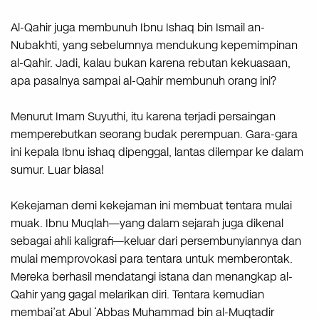
Al-Qahir juga membunuh Ibnu Ishaq bin Ismail an-
Nubakhti, yang sebelumnya mendukung kepemimpinan
al-Qahir. Jadi, kalau bukan karena rebutan kekuasaan,
apa pasalnya sampai al-Qahir membunuh orang ini?
Menurut Imam Suyuthi, itu karena terjadi persaingan
memperebutkan seorang budak perempuan. Gara-gara
ini kepala Ibnu ishaq dipenggal, lantas dilempar ke dalam
sumur. Luar biasa!
Kekejaman demi kekejaman ini membuat tentara mulai
muak. Ibnu Muqlah—yang dalam sejarah juga dikenal
sebagai ahli kaligrafi—keluar dari persembunyiannya dan
mulai memprovokasi para tentara untuk memberontak.
Mereka berhasil mendatangi istana dan menangkap al-
Qahir yang gagal melarikan diri. Tentara kemudian
membai’at Abul ‘Abbas Muhammad bin al-Muqtadir