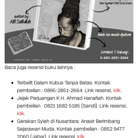
Baca juga resensi buku lainnya :
Terbelit Dalam Kubus Tanpa Batas. Kontak
pembelian : 0895-2851-2664. Link resensi,
klik
.
Jejak Perjuangan K.H. Ahmad Hanafiah. Kontak
pembelian : 0821 1682 5185 (Sandi). Link resensi,
klik
.
Gerakan Syiah di Nusantara: Anasir Berimbang
Sejarawan Muda. Kontak pembelian : 0852 9477
2060 (Jabar). Link resensi,
klik
.