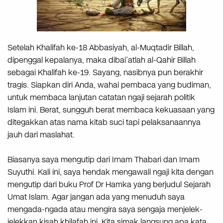
Setelah Khalifah ke-18 Abbasiyah, al-Muqtadir Billah,
dipenggal kepalanya, maka dibai’atlah al-Qahir Billah
sebagai Khalifah ke-19. Sayang, nasibnya pun berakhir
tragis. Siapkan diri Anda, wahai pembaca yang budiman,
untuk membaca lanjutan catatan ngaji sejarah politik
Islam ini. Berat, sungguh berat membaca kekuasaan yang
ditegakkan atas nama kitab suci tapi pelaksanaannya
jauh dari maslahat.
Biasanya saya mengutip dari Imam Thabari dan Imam
Suyuthi. Kali ini, saya hendak mengawali ngaji kita dengan
mengutip dari buku Prof Dr Hamka yang berjudul Sejarah
Umat Islam. Agar jangan ada yang menuduh saya
mengada-ngada atau mengira saya sengaja menjelek-
jelekkan kisah khilafah ini. Kita simak langsung apa kata