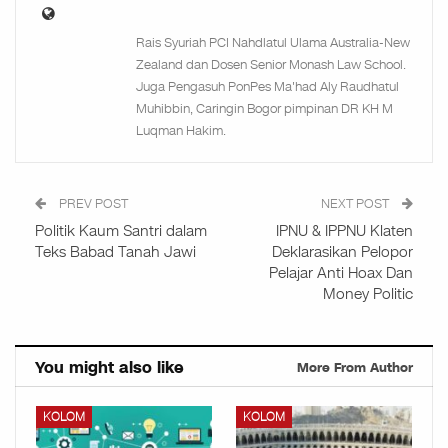
Rais Syuriah PCI Nahdlatul Ulama Australia-New
Zealand dan Dosen Senior Monash Law School.
Juga Pengasuh PonPes Ma'had Aly Raudhatul
Muhibbin, Caringin Bogor pimpinan DR KH M
Luqman Hakim.
PREV POST
NEXT POST
Politik Kaum Santri dalam
IPNU & IPPNU Klaten
Teks Babad Tanah Jawi
Deklarasikan Pelopor
Pelajar Anti Hoax Dan
Money Politic
You might also like
More From Author
KOLOM
KOLOM