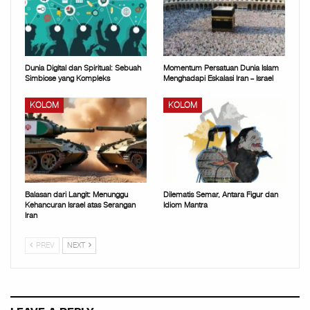
Dunia Digital dan Spiritual: Sebuah
Momentum Persatuan Dunia Islam
Simbiose yang Kompleks
Menghadapi Eskalasi Iran – Israel
KOLOM
KOLOM
Balasan dari Langit: Menunggu
Dilematis Semar, Antara Figur dan
Kehancuran Israel atas Serangan
Idiom Mantra
Iran
PREV
NEXT