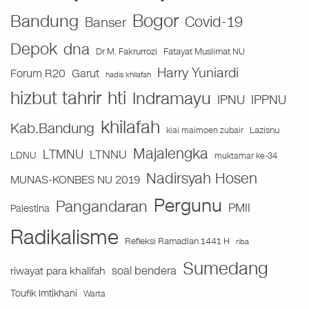
Bogor
Bandung
Covid-19
Banser
Depok
dna
Fatayat Muslimat NU
Dr M. Fakrurrozi
Harry Yuniardi
Forum R20
Garut
hadis khilafah
hizbut tahrir
hti
Indramayu
IPNU
IPPNU
khilafah
Kab.Bandung
Lazisnu
kiai maimoen zubair
Majalengka
LTMNU
LTNNU
LDNU
muktamar ke-34
Nadirsyah Hosen
MUNAS-KONBES NU 2019
Pergunu
Pangandaran
PMII
Palestina
Radikalisme
Refleksi Ramadlan 1441 H
riba
Sumedang
soal bendera
riwayat para khalifah
Toufik Imtikhani
Warta