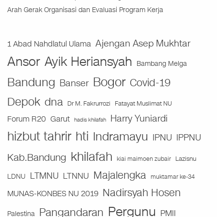
Arah Gerak Organisasi dan Evaluasi Program Kerja
Ajengan Asep Mukhtar
1 Abad Nahdlatul Ulama
Ansor
Ayik Heriansyah
Bambang Melga
Bogor
Bandung
Covid-19
Banser
Depok
dna
Fatayat Muslimat NU
Dr M. Fakrurrozi
Harry Yuniardi
Forum R20
Garut
hadis khilafah
hizbut tahrir
hti
Indramayu
IPNU
IPPNU
khilafah
Kab.Bandung
Lazisnu
kiai maimoen zubair
Majalengka
LTMNU
LTNNU
LDNU
muktamar ke-34
Nadirsyah Hosen
MUNAS-KONBES NU 2019
Pergunu
Pangandaran
PMII
Palestina