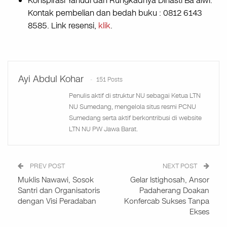
Konspirasi Yahudi dan Rungkadnya Dinasti Ba’alwi.
Kontak pembelian dan bedah buku : 0812 6143
8585. Link resensi,
klik
.
Ayi Abdul Kohar
151 Posts
Penulis aktif di struktur NU sebagai Ketua LTN
NU Sumedang, mengelola situs resmi PCNU
Sumedang serta aktif berkontribusi di website
LTN NU PW Jawa Barat.
PREV POST
NEXT POST
Muklis Nawawi, Sosok
Gelar Istighosah, Ansor
Santri dan Organisatoris
Padaherang Doakan
dengan Visi Peradaban
Konfercab Sukses Tanpa
Ekses