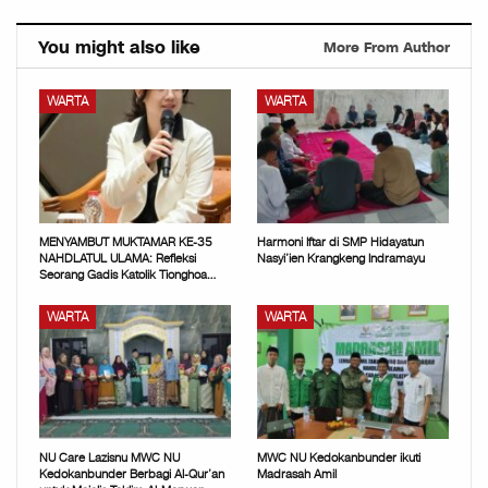
You might also like
More From Author
WARTA
WARTA
MENYAMBUT MUKTAMAR KE-35
Harmoni Iftar di SMP Hidayatun
NAHDLATUL ULAMA: Refleksi
Nasyi’ien Krangkeng Indramayu
Seorang Gadis Katolik Tionghoa…
WARTA
WARTA
NU Care Lazisnu MWC NU
MWC NU Kedokanbunder ikuti
Kedokanbunder Berbagi Al-Qur’an
Madrasah Amil