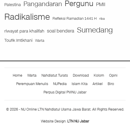
Pergunu
Pangandaran
PMII
Palestina
Radikalisme
Refleksi Ramadlan 1441 H
riba
Sumedang
soal bendera
riwayat para khalifah
Toufik Imtikhani
Warta
Home
Warta
Nahdlatut Turats
Download
Kolom
Opini
Perempuan Menulis
NUPedia
Islam Kita
Artikel
Biro
Perpus Digital PWNU Jabar
© 2026 - NU Online LTN Nahdlatul Ulama Jawa Barat. All Rights Reserved.
Website Design:
LTN NU Jabar