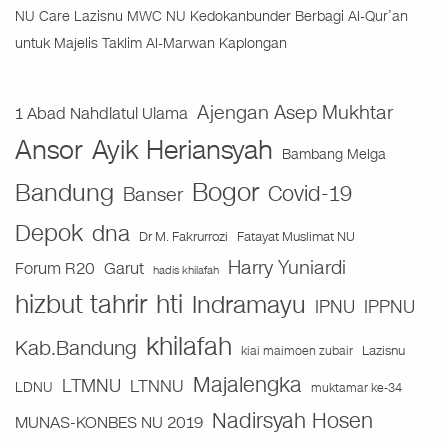
NU Care Lazisnu MWC NU Kedokanbunder Berbagi Al-Qur’an
untuk Majelis Taklim Al-Marwan Kaplongan
Ajengan Asep Mukhtar
1 Abad Nahdlatul Ulama
Ansor
Ayik Heriansyah
Bambang Melga
Bogor
Bandung
Covid-19
Banser
Depok
dna
Fatayat Muslimat NU
Dr M. Fakrurrozi
Harry Yuniardi
Forum R20
Garut
hadis khilafah
hizbut tahrir
hti
Indramayu
IPNU
IPPNU
khilafah
Kab.Bandung
Lazisnu
kiai maimoen zubair
Majalengka
LTMNU
LTNNU
LDNU
muktamar ke-34
Nadirsyah Hosen
MUNAS-KONBES NU 2019