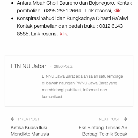
Antara Mbah Cholil Baureno dan Bojonegoro. Kontak
pembelian : 0895 2851 2664 . Link resensi,
klik
.
Konspirasi Yahudi dan Rungkadnya Dinasti Ba’alwi.
Kontak pembelian dan bedah buku : 0812 6143
8585. Link resensi,
klik
.
LTN NU Jabar
2950 Posts
LTNNU Jawa Barat adalah salah satu lembaga
di bawah naungan PWNU Jawa Barat yang
membidangi publikasi, informasi dan
komunikasi.
PREV POST
NEXT POST
Ketika Kuasa Ilusi
Eks Bintang Timnas AS
Mendikte Manusia
Berbagi Teknik Sepak