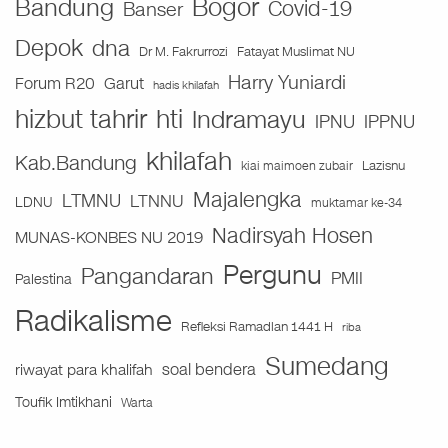
Bogor
Bandung
Covid-19
Banser
Depok
dna
Fatayat Muslimat NU
Dr M. Fakrurrozi
Harry Yuniardi
Forum R20
Garut
hadis khilafah
hizbut tahrir
hti
Indramayu
IPNU
IPPNU
khilafah
Kab.Bandung
Lazisnu
kiai maimoen zubair
Majalengka
LTMNU
LTNNU
LDNU
muktamar ke-34
Nadirsyah Hosen
MUNAS-KONBES NU 2019
Pergunu
Pangandaran
PMII
Palestina
Radikalisme
Refleksi Ramadlan 1441 H
riba
Sumedang
soal bendera
riwayat para khalifah
Toufik Imtikhani
Warta