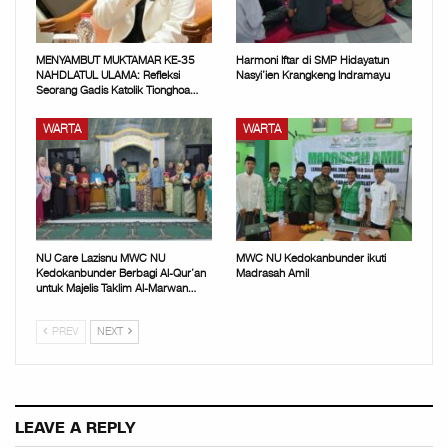
MENYAMBUT MUKTAMAR KE-35
Harmoni Iftar di SMP Hidayatun
NAHDLATUL ULAMA: Refleksi
Nasyi’ien Krangkeng Indramayu
Seorang Gadis Katolik Tionghoa…
WARTA
WARTA
NU Care Lazisnu MWC NU
MWC NU Kedokanbunder ikuti
Kedokanbunder Berbagi Al-Qur’an
Madrasah Amil
untuk Majelis Taklim Al-Marwan…
PREV
NEXT
LEAVE A REPLY