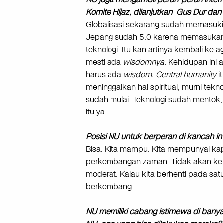
Komite Hijaz, dilanjutkan Gus Dur dan 
Globalisasi sekarang sudah memasuki 
Jepang sudah 5.0 karena memasuka
teknologi. Itu kan artinya kembali ke
mesti ada
wisdomnya.
Kehidupan ini 
harus ada
wisdom. Central humanity
i
meninggalkan hal spiritual, murni tek
sudah mulai. Teknologi sudah mentok
itu ya.
Posisi NU untuk berperan di kancah in
Bisa. Kita mampu. Kita mempunyai kapit
perkembangan zaman. Tidak akan ketin
moderat. Kalau kita berhenti pada satu 
berkembang.
NU memiliki cabang istimewa di bany