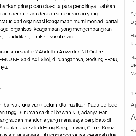
da
nkan prinsip dan cita-cita para pendirinya. Bahkan
gai macam rezim dengan situasi zaman yang
Sy
tatus dari organisasi keagamaan murni menjadi partai
Di
 sebagai organisasi keagamaan yang mengembangkan
Ha
as, pendidikan, bahkan kesehatan.
Kr
si ini saat ini? Abdullah Alawi dari NU Online
NU
NU KH Said Aqil Siroj, di ruangannya, Gedung PBNU,
Be
nya:
Ma
1 
A
n, banyak juga yang belum kita hasilkan. Pada periode
 tinggi, 6 rumah sakit di bawah NU, adanya Hari
A
 yang sudah mendunia yang mana saya berpidato di
 Amerika dua kali, di Hong Kong, Taiwan, China, Korea
Ba
an Islam Nusantara. Di Hong Kong seusai ceramah dua