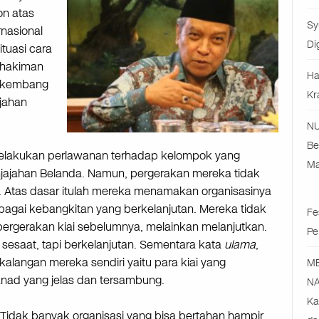
on atas
Sy
rnasional
Di
ituasi cara
ghakiman
Ha
erkembang
Kr
ajahan
NU
Be
 melakukan perlawanan terhadap kelompok yang
Ma
ajahan Belanda. Namun, pergerakan mereka tidak
ak. Atas dasar itulah mereka menamakan organisasinya
agai kebangkitan yang berkelanjutan. Mereka tidak
Fe
ergerakan kiai sebelumnya, melainkan melanjutkan.
Pe
 sesaat, tapi berkelanjutan. Sementara kata
ulama
,
alangan mereka sendiri yaitu para kiai yang
M
sanad yang jelas dan tersambung.
NA
Ka
 Tidak banyak organisasi yang bisa bertahan hampir