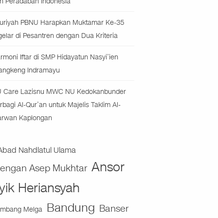
n Peradaban Indonesia
uriyah PBNU Harapkan Muktamar Ke-35
gelar di Pesantren dengan Dua Kriteria
rmoni Iftar di SMP Hidayatun Nasyi’ien
angkeng Indramayu
 Care Lazisnu MWC NU Kedokanbunder
rbagi Al-Qur’an untuk Majelis Taklim Al-
rwan Kaplongan
Abad Nahdlatul Ulama
Ansor
jengan Asep Mukhtar
yik Heriansyah
Bandung
Banser
mbang Melga