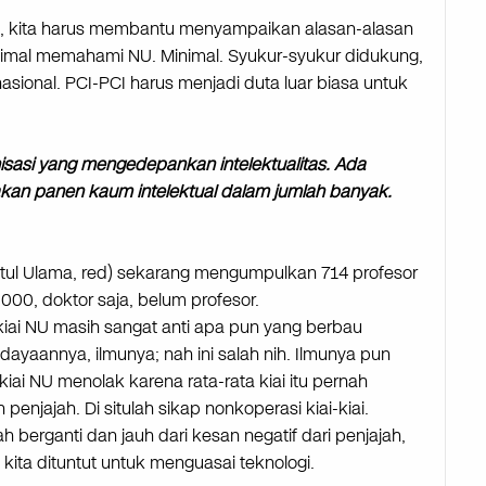
ka, kita harus membantu menyampaikan alasan-alasan
inimal memahami NU. Minimal. Syukur-syukur didukung,
asional. PCI-PCI harus menjadi duta luar biasa untuk
nisasi yang mengedepankan intelektualitas. Ada
an panen kaum intelektual dalam jumlah banyak.
atul Ulama, red) sekarang mengumpulkan 714 profesor
5000, doktor saja, belum profesor.
kiai NU masih sangat anti apa pun yang berbau
yaannya, ilmunya; nah ini salah nih. Ilmunya pun
kiai NU menolak karena rata-rata kiai itu pernah
penjajah. Di situlah sikap nonkoperasi kiai-kiai.
 berganti dan jauh dari kesan negatif dari penjajah,
kita dituntut untuk menguasai teknologi.