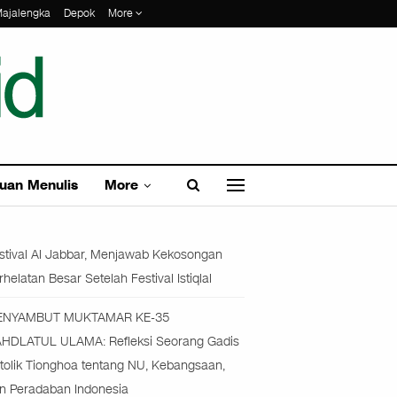
ajalengka
Depok
More
uan Menulis
More
stival Al Jabbar, Menjawab Kekosongan
rhelatan Besar Setelah Festival Istiqlal
ENYAMBUT MUKTAMAR KE-35
HDLATUL ULAMA: Refleksi Seorang Gadis
tolik Tionghoa tentang NU, Kebangsaan,
n Peradaban Indonesia