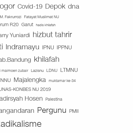
ogor
Depok
dna
Covid-19
Fatayat Muslimat NU
M. Fakrurrozi
orum R20
Garut
hadis khilafah
hizbut tahrir
arry Yuniardi
ti
Indramayu
IPNU
IPPNU
khilafah
ab.Bandung
LTMNU
Lazisnu
LDNU
ai maimoen zubair
Majalengka
TNNU
muktamar ke-34
UNAS-KONBES NU 2019
adirsyah Hosen
Palestina
Pergunu
angandaran
PMII
adikalisme