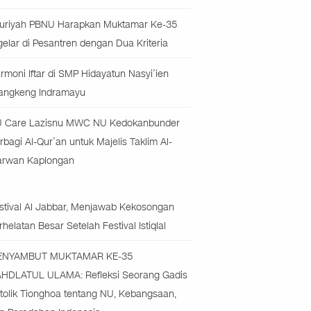
uriyah PBNU Harapkan Muktamar Ke-35
gelar di Pesantren dengan Dua Kriteria
rmoni Iftar di SMP Hidayatun Nasyi’ien
angkeng Indramayu
 Care Lazisnu MWC NU Kedokanbunder
rbagi Al-Qur’an untuk Majelis Taklim Al-
rwan Kaplongan
stival Al Jabbar, Menjawab Kekosongan
rhelatan Besar Setelah Festival Istiqlal
ENYAMBUT MUKTAMAR KE-35
HDLATUL ULAMA: Refleksi Seorang Gadis
tolik Tionghoa tentang NU, Kebangsaan,