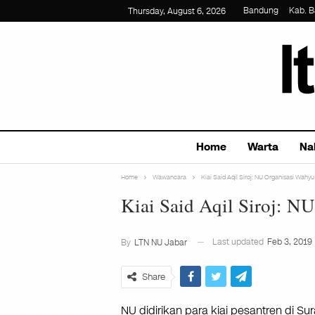
Bandung
Kab. 
Thursday, August 6, 2026
Home
Warta
Na
Home
Wawancara
Kiai Said Aqil Siroj: NU Organisasi Wahy
Kiai Said Aqil Siroj: N
Last updated
Feb 3, 2019
By
LTN NU Jabar
Share
NU didirikan para kiai pesantren di Su