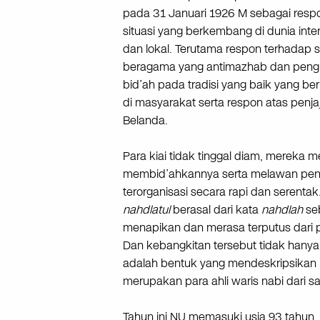
pada 31 Januari 1926 M sebagai resp
situasi yang berkembang di dunia inte
dan lokal. Terutama respon terhadap s
beragama yang antimazhab dan pen
bid’ah pada tradisi yang baik yang b
di masyarakat serta respon atas penj
Belanda.
Para kiai tidak tinggal diam, mereka
membid’ahkannya serta melawan penj
terorganisasi secara rapi dan serent
nahdlatul
berasal dari kata
nahdlah
seb
menapikan dan merasa terputus dari p
Dan kebangkitan tersebut tidak hanya
adalah bentuk yang mendeskripsikan k
merupakan para ahli waris nabi dari 
Tahun ini NU memasuki usia 93 tahun.