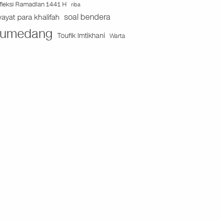
fleksi Ramadlan 1441 H
riba
soal bendera
wayat para khalifah
umedang
Toufik Imtikhani
Warta