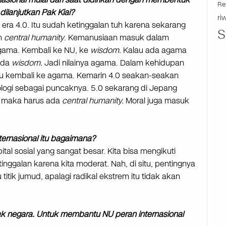
Re
dilanjutkan Pak Kiai?
ri
era 4.0. Itu sudah ketinggalan tuh karena sekarang
S
n
central humanity
. Kemanusiaan masuk dalam
 agama. Kembali ke NU, ke
wisdom.
Kalau ada agama
ada
wisdom.
Jadi nilainya agama. Dalam kehidupan
tu kembali ke agama. Kemarin 4.0 seakan-seakan
nologi sebagai puncaknya. 5.0 sekarang di Jepang
, maka harus ada
central humanity.
Moral juga masuk
ternasional itu bagaimana?
al sosial yang sangat besar. Kita bisa mengikuti
ggalan karena kita moderat. Nah, di situ, pentingnya
titik jumud, apalagi radikal ekstrem itu tidak akan
ak negara. Untuk membantu NU peran internasional