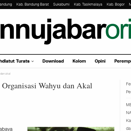
Bandung
Kab. Bandung Barat
Sukabumi
Kab. Tasikmalaya
Kab. Bogor
M
hdlatut Turats
Download
Kolom
Opini
Peremp
u dan Akal
U Organisasi Wahyu dan Akal
Fe
Pe
M
NA
Ka
rabaya
da