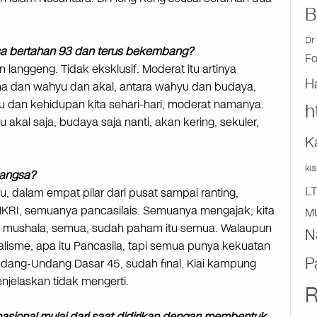
B
Dr 
sa bertahan 93 dan terus bekembang?
F
 langgeng. Tidak eksklusif. Moderat itu artinya
H
dan wahyu dan akal, antara wahyu dan budaya,
yu dan kehidupan kita sehari-hari, moderat namanya.
h
 akal saja, budaya saja nanti, akan kering, sekuler,
K
ki
 bangsa?
L
u, dalam empat pilar dari pusat sampai ranting,
KRI, semuanya pancasilais. Semuanya mengajak; kita
M
 kiai mushala, semua, sudah paham itu semua. Walaupun
N
alisme, apa itu Pancasila, tapi semua punya kekuatan
P
ndang-Undang Dasar 45, sudah final. Kiai kampung
njelaskan tidak mengerti.
R
asional mulai dari saat didirikan dengan membentuk