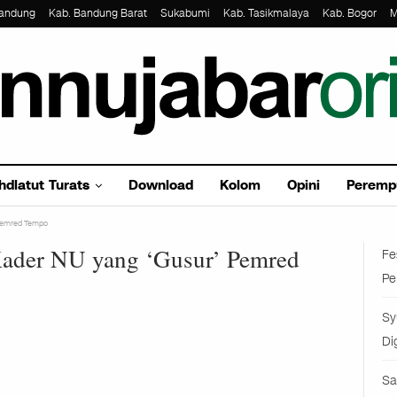
Bandung
Kab. Bandung Barat
Sukabumi
Kab. Tasikmalaya
Kab. Bogor
M
hdlatut Turats
Download
Kolom
Opini
Peremp
 Pemred Tempo
Kader NU yang ‘Gusur’ Pemred
Fe
Pe
Sy
Di
Sa