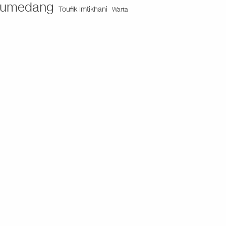
umedang
Toufik Imtikhani
Warta