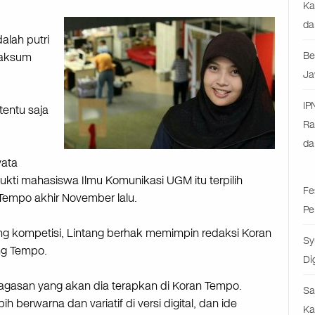
Ka
da
alah putri
Maksum
Be
Ja
IP
tentu saja
Ra
da
yata
bukti mahasiswa Ilmu Komunikasi UGM itu terpilih
Fe
Tempo akhir November lalu.
Pe
 kompetisi, Lintang berhak memimpin redaksi Koran
Sy
ng Tempo.
Di
gasan yang akan dia terapkan di Koran Tempo.
Sa
h berwarna dan variatif di versi digital, dan ide
Ka