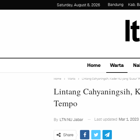
Bandung
Kab. 
Saturday, August 8, 2026
Home
Warta
Na
Home
Warta
Lintang Cahyaningsih, Kader NU yang ‘Gusur’
Lintang Cahyaningsih, 
Tempo
Last updated
Mar 1, 2023
By
LTN NU Jabar
Share