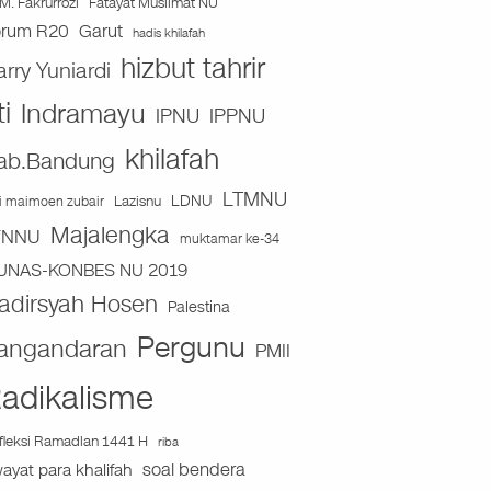
Fatayat Muslimat NU
M. Fakrurrozi
orum R20
Garut
hadis khilafah
hizbut tahrir
arry Yuniardi
ti
Indramayu
IPNU
IPPNU
khilafah
ab.Bandung
LTMNU
Lazisnu
LDNU
ai maimoen zubair
Majalengka
TNNU
muktamar ke-34
UNAS-KONBES NU 2019
adirsyah Hosen
Palestina
Pergunu
angandaran
PMII
adikalisme
fleksi Ramadlan 1441 H
riba
soal bendera
wayat para khalifah