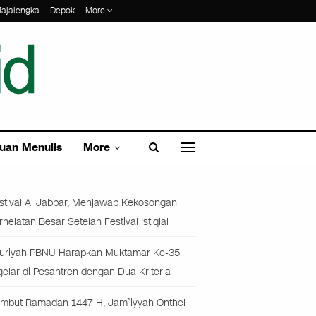
ajalengka
Depok
More
uan Menulis
More
stival Al Jabbar, Menjawab Kekosongan
rhelatan Besar Setelah Festival Istiqlal
uriyah PBNU Harapkan Muktamar Ke-35
gelar di Pesantren dengan Dua Kriteria
mbut Ramadan 1447 H, Jam’iyyah Onthel