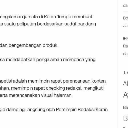
da
engalaman jurnalis di Koran Tempo membuat
Be
ta suatu peliputan berdasarkan sudut pandang
Ja
IP
n dan pengembangan produk.
Ra
da
bisa mendapatkan pengalaman membaca yang
1 
petisi adalah memimpin rapat perencanaan konten
A
an, memimpin rapat checking redaksi, mengikuti
A
 serta merencanakan visual halaman.
Ba
g didampingi langsung oleh Pemimpin Redaksi Koran
B