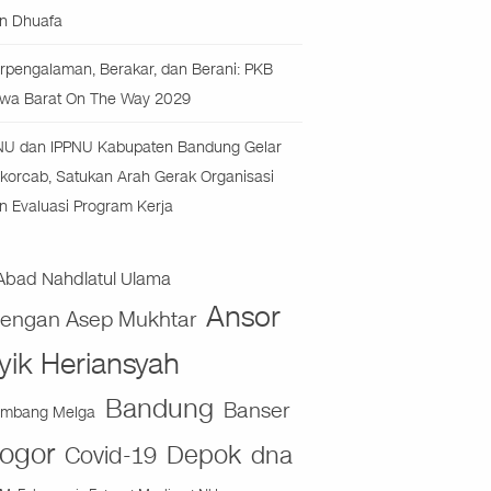
n Dhuafa
rpengalaman, Berakar, dan Berani: PKB
wa Barat On The Way 2029
NU dan IPPNU Kabupaten Bandung Gelar
korcab, Satukan Arah Gerak Organisasi
n Evaluasi Program Kerja
Abad Nahdlatul Ulama
Ansor
jengan Asep Mukhtar
yik Heriansyah
Bandung
Banser
mbang Melga
ogor
Depok
dna
Covid-19