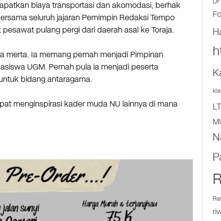
Dr 
apatkan biaya transportasi dan akomodasi, berhak
F
 bersama seluruh jajaran Pemimpin Redaksi Tempo
pesawat pulang pergi dari daerah asal ke Toraja.
H
h
rta merta. Ia memang pernah menjadi Pimpinan
asiswa UGM. Pernah pula ia menjadi peserta
K
 untuk bidang antaragama.
ki
dapat menginspirasi kader muda NU lainnya di mana
L
M
N
P
R
Re
ri