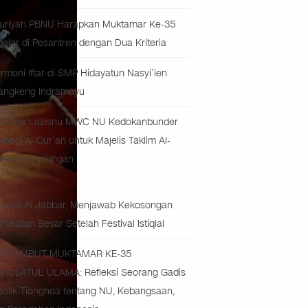
uriyah PBNU Harapkan Muktamar Ke-35
gelar di Pesantren dengan Dua Kriteria
rmoni Iftar di SMP Hidayatun Nasyi’ien
angkeng Indramayu
 Care Lazisnu MWC NU Kedokanbunder
rbagi Al-Qur’an untuk Majelis Taklim Al-
rwan Kaplongan
stival Al Jabbar, Menjawab Kekosongan
rhelatan Besar Setelah Festival Istiqlal
ENYAMBUT MUKTAMAR KE-35
HDLATUL ULAMA: Refleksi Seorang Gadis
tolik Tionghoa tentang NU, Kebangsaan,