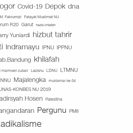
ogor
Depok
dna
Covid-19
Fatayat Muslimat NU
M. Fakrurrozi
orum R20
Garut
hadis khilafah
hizbut tahrir
arry Yuniardi
ti
Indramayu
IPNU
IPPNU
khilafah
ab.Bandung
LTMNU
Lazisnu
LDNU
ai maimoen zubair
Majalengka
TNNU
muktamar ke-34
UNAS-KONBES NU 2019
adirsyah Hosen
Palestina
Pergunu
angandaran
PMII
adikalisme