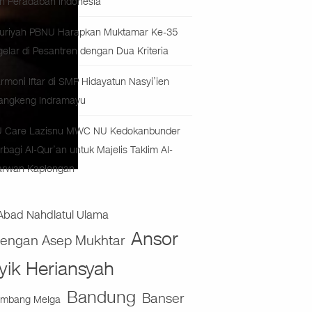
n Peradaban Indonesia
uriyah PBNU Harapkan Muktamar Ke-35
gelar di Pesantren dengan Dua Kriteria
rmoni Iftar di SMP Hidayatun Nasyi’ien
angkeng Indramayu
 Care Lazisnu MWC NU Kedokanbunder
rbagi Al-Qur’an untuk Majelis Taklim Al-
rwan Kaplongan
Abad Nahdlatul Ulama
Ansor
jengan Asep Mukhtar
yik Heriansyah
Bandung
Banser
mbang Melga