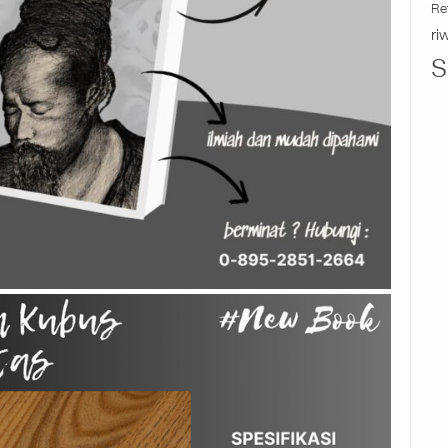
Re
ri
S