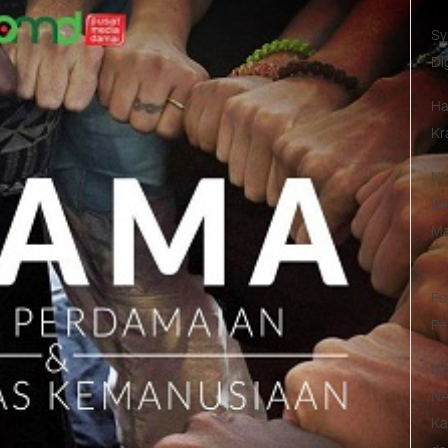
Sy
Di
Ha
Kr
NU
Be
Ma
Fe
Pe
M
NA
Ka