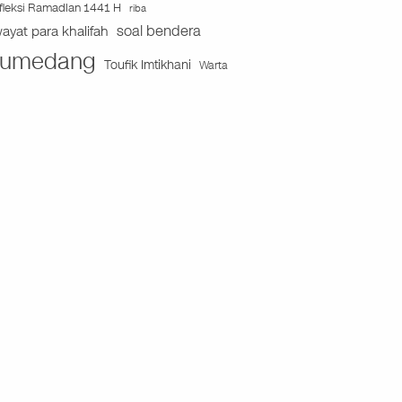
fleksi Ramadlan 1441 H
riba
soal bendera
wayat para khalifah
umedang
Toufik Imtikhani
Warta