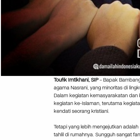
Toufik Imtikhani, SIP
– Bapak Bambang 
agama Nasrani, yang minoritas di lin
Dalam kegiatan kemasyarakatan dan k
kegiatan ke-Islaman, terutama kegiat
kendati seorang kristiani.
Tetapi yang lebih mengejutkan adalah
tahlil di rumahnya. Sungguh sangat fa