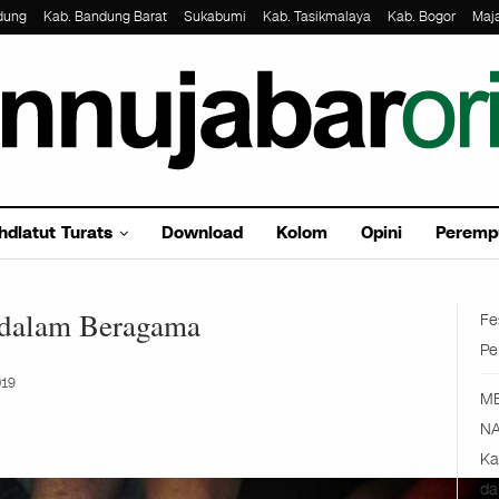
dung
Kab. Bandung Barat
Sukabumi
Kab. Tasikmalaya
Kab. Bogor
Maj
hdlatut Turats
Download
Kolom
Opini
Peremp
 dalam Beragama
Fe
Pe
019
M
NA
Ka
da