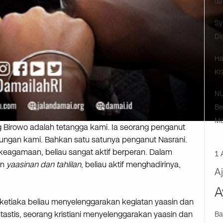
da
Sy
Di
Ha
Kr
NU
Be
Ma
Birowo adalah tetangga kami. Ia seorang penganut
gkungan kami. Bahkan satu satunya penganut Nasrani.
eagamaan, beliau sangat aktif berperan. Dalam
1 
an
yaasinan dan tahlilan
, beliau aktif menghadirinya,
A
A
 ketiaka beliau menyelenggarakan kegiatan yaasin dan
ntastis, seorang kristiani menyelenggarakan yaasin dan
Ba