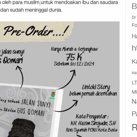
ukan oleh para muslim,untuk mendoakan ibu dan saudara
B
dan sudah meninggal dunia.
Dr 
F
H
h
K
ki
L
M
N
P
R