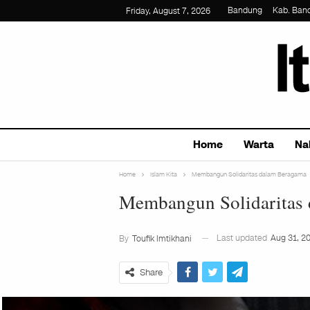
Bandung
Kab. Ban
Friday, August 7, 2026
Home
Warta
Na
Home
Islam Kita
Membangun Solidaritas dalam Beragama
Membangun Solidaritas
Last updated
Aug 31, 2
By
Toufik Imtikhani
Share