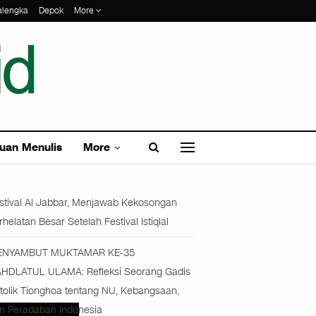
alengka
Depok
More
uan Menulis
More
stival Al Jabbar, Menjawab Kekosongan
rhelatan Besar Setelah Festival Istiqlal
ENYAMBUT MUKTAMAR KE-35
HDLATUL ULAMA: Refleksi Seorang Gadis
tolik Tionghoa tentang NU, Kebangsaan,
n Peradaban Indonesia