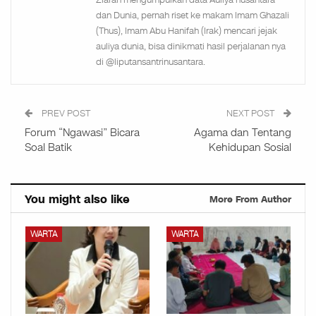
Ziarah mengumpulkan data Auliya nusantara
dan Dunia, pernah riset ke makam Imam Ghazali
(Thus), Imam Abu Hanifah (Irak) mencari jejak
auliya dunia, bisa dinikmati hasil perjalanan nya
di @liputansantrinusantara.
PREV POST
NEXT POST
Forum “Ngawasi” Bicara
Agama dan Tentang
Soal Batik
Kehidupan Sosial
You might also like
More From Author
WARTA
WARTA