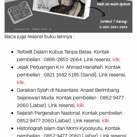
Baca juga resensi buku lainnya :
Terbelit Dalam Kubus Tanpa Batas. Kontak
pembelian : 0895-2851-2664. Link resensi,
klik
.
Jejak Perjuangan K.H. Ahmad Hanafiah. Kontak
pembelian : 0821 1682 5185 (Sandi). Link resensi,
klik
.
Gerakan Syiah di Nusantara: Anasir Berimbang
Sejarawan Muda. Kontak pembelian : 0852 9477
2060 (Jabar). Link resensi,
klik
.
Sejarah Pergerakan Nasional. Kontak pembelian :
0852 9477 2060 (Jabar). Link resensi,
klik
.
Historiografi Islam dan Momi Kyoosyutu. Kontak
pembelian : 0852 9477 2060 (Jabar). Link resensi,