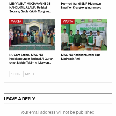
MENYAMBUT MUKTAMAR KE-35
Harmoni Iftar di SMP Hidayatun
NAHDLATUL ULAMA: Refleksi
Nasyi’ien Krangkeng Indramayu
Seorang Gadis Katolik Tionghoa…
WARTA
WARTA
NU Care Lazisnu MWC NU
MWC NU Kedokanbunder ikuti
Kedokanbunder Berbagi Al-Qur’an
Madrasah Amil
untuk Majelis Taklim Al-Marwan…
PREV
NEXT
LEAVE A REPLY
Your email address will not be published.