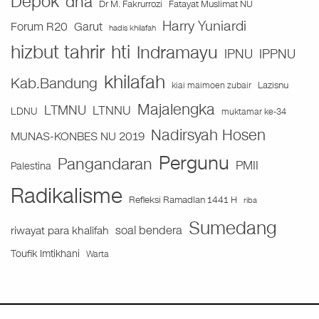
Depok
dna
Fatayat Muslimat NU
Dr M. Fakrurrozi
Harry Yuniardi
Forum R20
Garut
hadis khilafah
hizbut tahrir
hti
Indramayu
IPNU
IPPNU
khilafah
Kab.Bandung
Lazisnu
kiai maimoen zubair
Majalengka
LTMNU
LTNNU
LDNU
muktamar ke-34
Nadirsyah Hosen
MUNAS-KONBES NU 2019
Pergunu
Pangandaran
PMII
Palestina
Radikalisme
Refleksi Ramadlan 1441 H
riba
Sumedang
soal bendera
riwayat para khalifah
Toufik Imtikhani
Warta