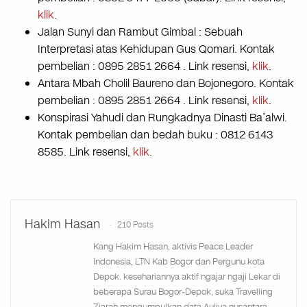
klik
.
Jalan Sunyi dan Rambut Gimbal : Sebuah
Interpretasi atas Kehidupan Gus Qomari. Kontak
pembelian : 0895 2851 2664 . Link resensi,
klik
.
Antara Mbah Cholil Baureno dan Bojonegoro. Kontak
pembelian : 0895 2851 2664 . Link resensi,
klik
.
Konspirasi Yahudi dan Rungkadnya Dinasti Ba’alwi.
Kontak pembelian dan bedah buku : 0812 6143
8585. Link resensi,
klik
.
Hakim Hasan
210 Posts
Kang Hakim Hasan, aktivis Peace Leader
Indonesia, LTN Kab Bogor dan Pergunu kota
Depok. kesehariannya aktif ngajar ngaji Lekar di
beberapa Surau Bogor-Depok, suka Travelling