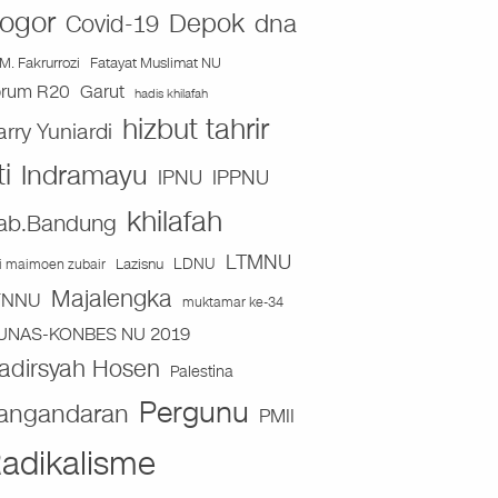
ogor
Depok
dna
Covid-19
Fatayat Muslimat NU
M. Fakrurrozi
orum R20
Garut
hadis khilafah
hizbut tahrir
arry Yuniardi
ti
Indramayu
IPNU
IPPNU
khilafah
ab.Bandung
LTMNU
Lazisnu
LDNU
ai maimoen zubair
Majalengka
TNNU
muktamar ke-34
UNAS-KONBES NU 2019
adirsyah Hosen
Palestina
Pergunu
angandaran
PMII
adikalisme