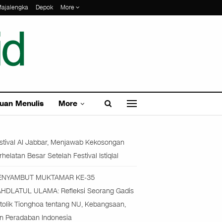
ajalengka
Depok
More
uan Menulis
More
stival Al Jabbar, Menjawab Kekosongan
rhelatan Besar Setelah Festival Istiqlal
ENYAMBUT MUKTAMAR KE-35
HDLATUL ULAMA: Refleksi Seorang Gadis
tolik Tionghoa tentang NU, Kebangsaan,
n Peradaban Indonesia