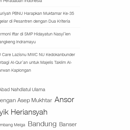
n Peradaban Indonesia
uriyah PBNU Harapkan Muktamar Ke-35
gelar di Pesantren dengan Dua Kriteria
rmoni Iftar di SMP Hidayatun Nasyi’ien
angkeng Indramayu
 Care Lazisnu MWC NU Kedokanbunder
rbagi Al-Qur’an untuk Majelis Taklim Al-
rwan Kaplongan
Abad Nahdlatul Ulama
Ansor
jengan Asep Mukhtar
yik Heriansyah
Bandung
Banser
mbang Melga