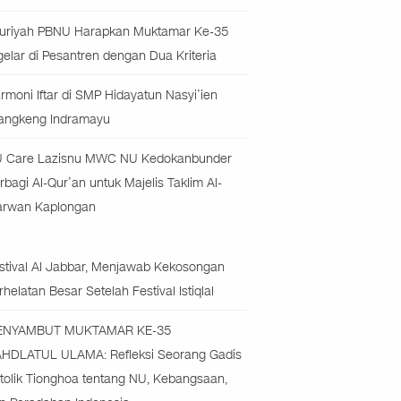
uriyah PBNU Harapkan Muktamar Ke-35
gelar di Pesantren dengan Dua Kriteria
rmoni Iftar di SMP Hidayatun Nasyi’ien
angkeng Indramayu
 Care Lazisnu MWC NU Kedokanbunder
rbagi Al-Qur’an untuk Majelis Taklim Al-
rwan Kaplongan
stival Al Jabbar, Menjawab Kekosongan
rhelatan Besar Setelah Festival Istiqlal
ENYAMBUT MUKTAMAR KE-35
HDLATUL ULAMA: Refleksi Seorang Gadis
tolik Tionghoa tentang NU, Kebangsaan,