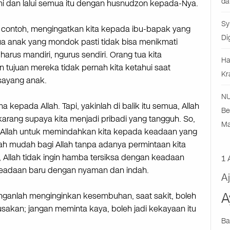
da
ni dan lalui semua itu dengan husnudzon kepada-Nya.
Sy
buat contoh, mengingatkan kita kepada ibu-bapak yang
Di
 anak yang mondok pasti tidak bisa menikmati
harus mandiri, ngurus sendiri. Orang tua kita
Ha
n tujuan mereka tidak pernah kita ketahui saat
Kr
sayang anak.
NU
 kepada Allah. Tapi, yakinlah di balik itu semua, Allah
Be
karang supaya kita menjadi pribadi yang tangguh. So,
Ma
Allah untuk memindahkan kita kepada keadaan yang
tlah mudah bagi Allah tanpa adanya permintaan kita
h, Allah tidak ingin hamba tersiksa dengan keadaan
1 
 keadaan baru dengan nyaman dan indah.
A
A
anganlah menginginkan kesembuhan, saat sakit, boleh
sakan; jangan meminta kaya, boleh jadi kekayaan itu
Ba