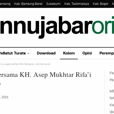
Bandung
Kab. Bandung Barat
Sukabumi
Kab. Tasikmalaya
Kab. Bogor
M
hdlatut Turats
Download
Kolom
Opini
Peremp
 KH. Asep Mukhtar Rifa’i Banjaran : Hikmah ke-19
ersama KH. Asep Mukhtar Rifa’i
Fe
Pe
9
M
, 2021
NA
Ka
da