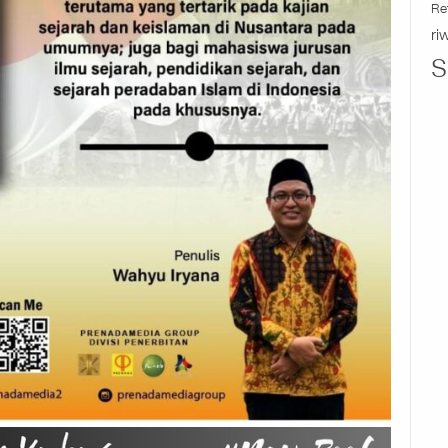
Re
ri
S