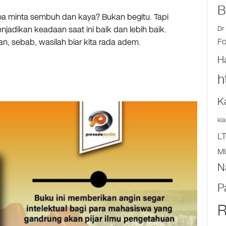
B
doa minta sembuh dan kaya? Bukan begitu. Tapi
adikan keadaan saat ini baik dan lebih baik.
Dr 
n, sebab, wasilah biar kita rada adem.
F
H
h
K
ki
L
M
N
P
R