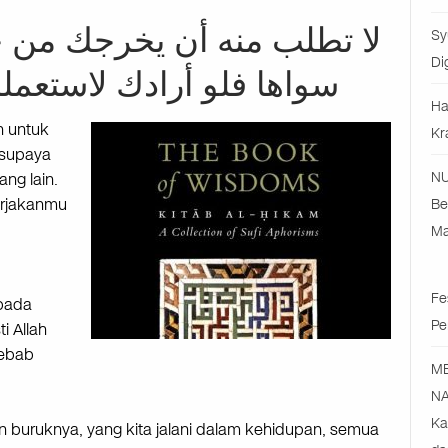
لا تطلب منه أن يخرجك من ح
Sy
Di
سواها فلو أرادك لاستعمل
Ha
h untuk
Kr
 supaya
ng lain.
NU
erjakanmu
Be
Ma
Fe
pada
Pe
i Allah
sebab
M
NA
Ka
 buruknya, yang kita jalani dalam kehidupan, semua