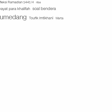
fleksi Ramadlan 1441 H
riba
soal bendera
wayat para khalifah
umedang
Toufik Imtikhani
Warta