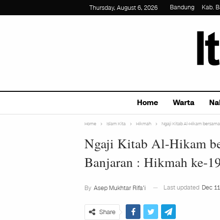
Bandung
Kab. 
Thursday, August 6, 2026
Home
Warta
Na
Home
Islam Kita
Hikmah
Ngaji Kitab Al-Hikam bersama
Ngaji Kitab Al-Hikam b
Banjaran : Hikmah ke-1
Last updated
Dec 11
By
Asep Mukhtar Rifa'i
Share