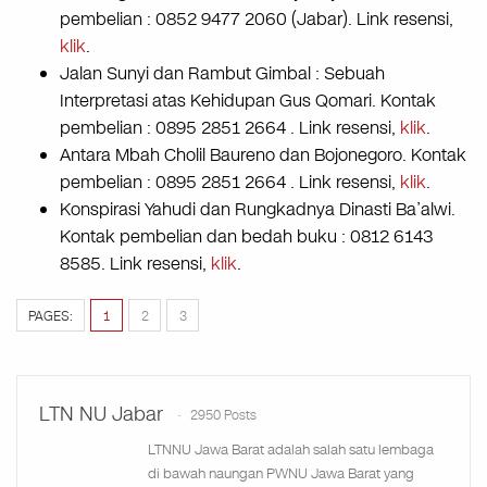
pembelian : 0852 9477 2060 (Jabar). Link resensi,
klik
.
Jalan Sunyi dan Rambut Gimbal : Sebuah
Interpretasi atas Kehidupan Gus Qomari. Kontak
pembelian : 0895 2851 2664 . Link resensi,
klik
.
Antara Mbah Cholil Baureno dan Bojonegoro. Kontak
pembelian : 0895 2851 2664 . Link resensi,
klik
.
Konspirasi Yahudi dan Rungkadnya Dinasti Ba’alwi.
Kontak pembelian dan bedah buku : 0812 6143
8585. Link resensi,
klik
.
PAGES:
1
2
3
LTN NU Jabar
2950 Posts
LTNNU Jawa Barat adalah salah satu lembaga
di bawah naungan PWNU Jawa Barat yang