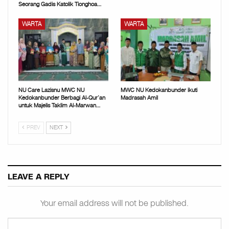
Seorang Gadis Katolik Tionghoa…
WARTA
WARTA
NU Care Lazisnu MWC NU
MWC NU Kedokanbunder ikuti
Kedokanbunder Berbagi Al-Qur’an
Madrasah Amil
untuk Majelis Taklim Al-Marwan…
PREV
NEXT
LEAVE A REPLY
Your email address will not be published.