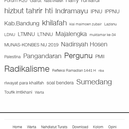
Harry Yuniardi
Forum R20
Garut
hadis khilafah
hizbut tahrir
hti
Indramayu
IPNU
IPPNU
khilafah
Kab.Bandung
Lazisnu
kiai maimoen zubair
Majalengka
LTMNU
LTNNU
LDNU
muktamar ke-34
Nadirsyah Hosen
MUNAS-KONBES NU 2019
Pergunu
Pangandaran
PMII
Palestina
Radikalisme
Refleksi Ramadlan 1441 H
riba
Sumedang
soal bendera
riwayat para khalifah
Toufik Imtikhani
Warta
Home
Warta
Nahdlatut Turats
Download
Kolom
Opini