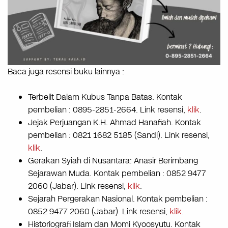
Baca juga resensi buku lainnya :
Terbelit Dalam Kubus Tanpa Batas. Kontak
pembelian : 0895-2851-2664. Link resensi,
klik
.
Jejak Perjuangan K.H. Ahmad Hanafiah. Kontak
pembelian : 0821 1682 5185 (Sandi). Link resensi,
klik
.
Gerakan Syiah di Nusantara: Anasir Berimbang
Sejarawan Muda. Kontak pembelian : 0852 9477
2060 (Jabar). Link resensi,
klik
.
Sejarah Pergerakan Nasional. Kontak pembelian :
0852 9477 2060 (Jabar). Link resensi,
klik
.
Historiografi Islam dan Momi Kyoosyutu. Kontak