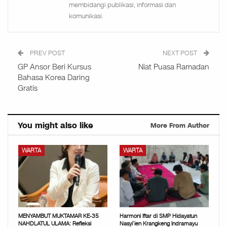
membidangi publikasi, informasi dan
komunikasi.
PREV POST
NEXT POST
GP Ansor Beri Kursus
Niat Puasa Ramadan
Bahasa Korea Daring
Gratis
You might also like
More From Author
WARTA
WARTA
MENYAMBUT MUKTAMAR KE-35
Harmoni Iftar di SMP Hidayatun
NAHDLATUL ULAMA: Refleksi
Nasyi’ien Krangkeng Indramayu