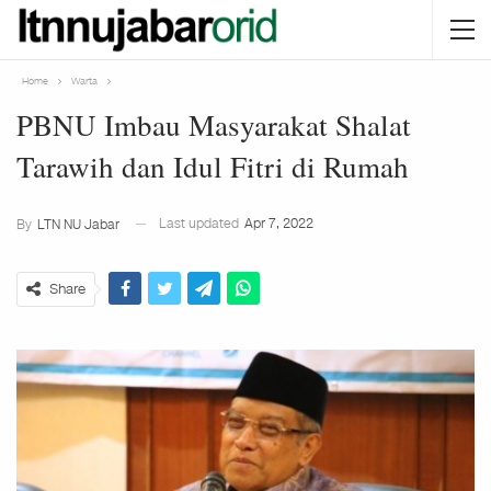
Home
Warta
PBNU Imbau Masyarakat Shalat
Tarawih dan Idul Fitri di Rumah
Last updated
Apr 7, 2022
By
LTN NU Jabar
Share