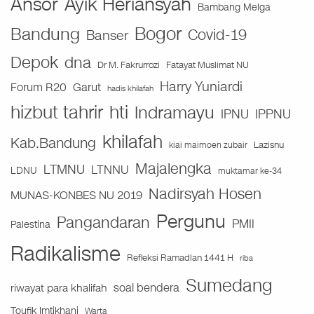
Ansor
Ayik Heriansyah
Bambang Melga
Bogor
Bandung
Covid-19
Banser
Depok
dna
Fatayat Muslimat NU
Dr M. Fakrurrozi
Harry Yuniardi
Forum R20
Garut
hadis khilafah
hizbut tahrir
hti
Indramayu
IPNU
IPPNU
khilafah
Kab.Bandung
Lazisnu
kiai maimoen zubair
Majalengka
LTMNU
LTNNU
LDNU
muktamar ke-34
Nadirsyah Hosen
MUNAS-KONBES NU 2019
Pergunu
Pangandaran
PMII
Palestina
Radikalisme
Refleksi Ramadlan 1441 H
riba
Sumedang
soal bendera
riwayat para khalifah
Toufik Imtikhani
Warta