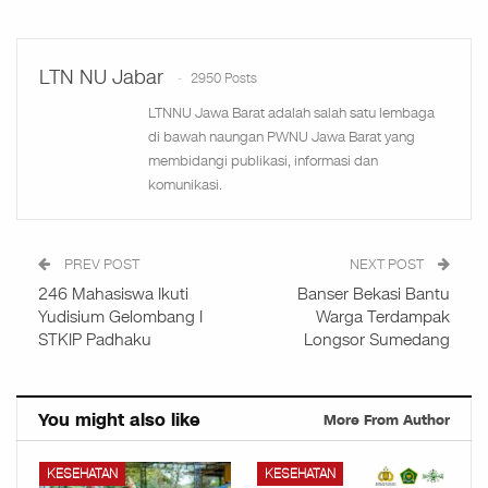
LTN NU Jabar
2950 Posts
LTNNU Jawa Barat adalah salah satu lembaga
di bawah naungan PWNU Jawa Barat yang
membidangi publikasi, informasi dan
komunikasi.
PREV POST
NEXT POST
246 Mahasiswa Ikuti
Banser Bekasi Bantu
Yudisium Gelombang I
Warga Terdampak
STKIP Padhaku
Longsor Sumedang
You might also like
More From Author
KESEHATAN
KESEHATAN