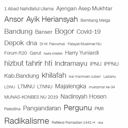
Ajengan Asep Mukhtar
1 Abad Nahdlatul Ulama
Ansor
Ayik Heriansyah
Bambang Melga
Bogor
Bandung
Covid-19
Banser
Depok
dna
Fatayat Muslimat NU
Dr M. Fakrurrozi
Harry Yuniardi
Forum R20
Garut
hadis khilafah
hizbut tahrir
hti
Indramayu
IPNU
IPPNU
khilafah
Kab.Bandung
Lazisnu
kiai maimoen zubair
Majalengka
LTMNU
LTNNU
LDNU
muktamar ke-34
Nadirsyah Hosen
MUNAS-KONBES NU 2019
Pergunu
Pangandaran
PMII
Palestina
Radikalisme
Refleksi Ramadlan 1441 H
riba