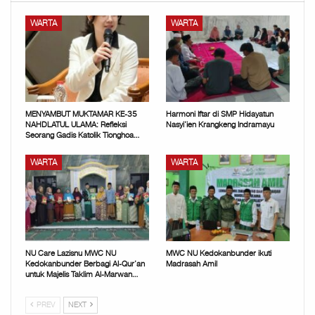
WARTA
WARTA
MENYAMBUT MUKTAMAR KE-35
Harmoni Iftar di SMP Hidayatun
NAHDLATUL ULAMA: Refleksi
Nasyi’ien Krangkeng Indramayu
Seorang Gadis Katolik Tionghoa…
WARTA
WARTA
NU Care Lazisnu MWC NU
MWC NU Kedokanbunder ikuti
Kedokanbunder Berbagi Al-Qur’an
Madrasah Amil
untuk Majelis Taklim Al-Marwan…
PREV
NEXT