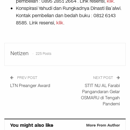
pembelian : 0895 2851 2664 . Link resensi,
klik
.
Konspirasi Yahudi dan Rungkadnya Dinasti Ba’alwi.
Kontak pembelian dan bedah buku : 0812 6143
8585. Link resensi,
klik
.
Netizen
225 Posts
PREV POST
NEXT POST
LTN Preanger Award
STIT NU AL Farabi
Pangandaran Gelar
OSMARU di Tengah
Pandemi
You might also like
More From Author