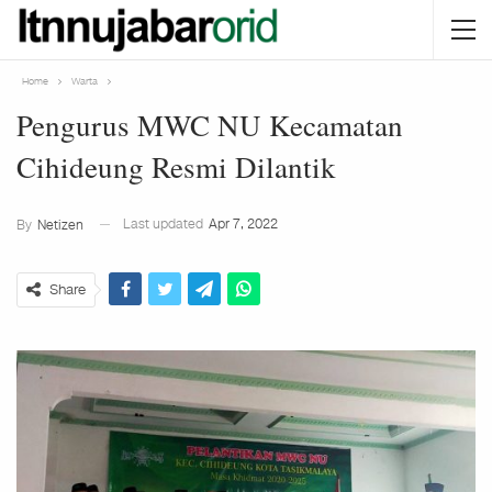
Home
Warta
Pengurus MWC NU Kecamatan
Cihideung Resmi Dilantik
Last updated
Apr 7, 2022
By
Netizen
Share