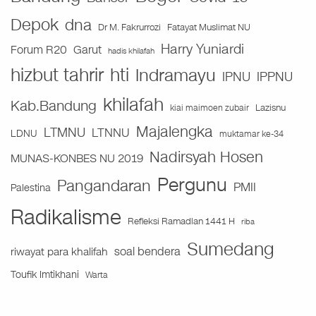
Depok
dna
Fatayat Muslimat NU
Dr M. Fakrurrozi
Harry Yuniardi
Forum R20
Garut
hadis khilafah
hizbut tahrir
hti
Indramayu
IPNU
IPPNU
khilafah
Kab.Bandung
Lazisnu
kiai maimoen zubair
Majalengka
LTMNU
LTNNU
LDNU
muktamar ke-34
Nadirsyah Hosen
MUNAS-KONBES NU 2019
Pergunu
Pangandaran
PMII
Palestina
Radikalisme
Refleksi Ramadlan 1441 H
riba
Sumedang
soal bendera
riwayat para khalifah
Toufik Imtikhani
Warta