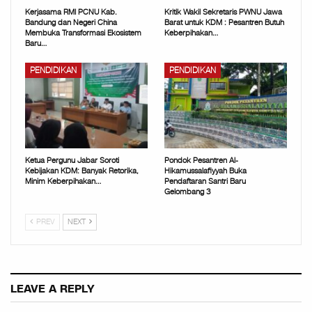
Kerjasama RMI PCNU Kab.
Kritik Wakil Sekretaris PWNU Jawa
Bandung dan Negeri China
Barat untuk KDM : Pesantren Butuh
Membuka Transformasi Ekosistem
Keberpihakan…
Baru…
PENDIDIKAN
PENDIDIKAN
Ketua Pergunu Jabar Soroti
Pondok Pesantren Al-
Kebijakan KDM: Banyak Retorika,
Hikamussalafiyyah Buka
Minim Keberpihakan…
Pendaftaran Santri Baru
Gelombang 3
PREV
NEXT
LEAVE A REPLY