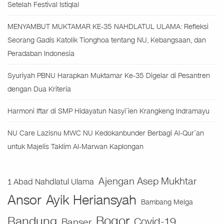
Setelah Festival Istiqlal
MENYAMBUT MUKTAMAR KE-35 NAHDLATUL ULAMA: Refleksi
Seorang Gadis Katolik Tionghoa tentang NU, Kebangsaan, dan
Peradaban Indonesia
Syuriyah PBNU Harapkan Muktamar Ke-35 Digelar di Pesantren
dengan Dua Kriteria
Harmoni Iftar di SMP Hidayatun Nasyi’ien Krangkeng Indramayu
NU Care Lazisnu MWC NU Kedokanbunder Berbagi Al-Qur’an
untuk Majelis Taklim Al-Marwan Kaplongan
Ajengan Asep Mukhtar
1 Abad Nahdlatul Ulama
Ansor
Ayik Heriansyah
Bambang Melga
Bogor
Bandung
Covid-19
Banser