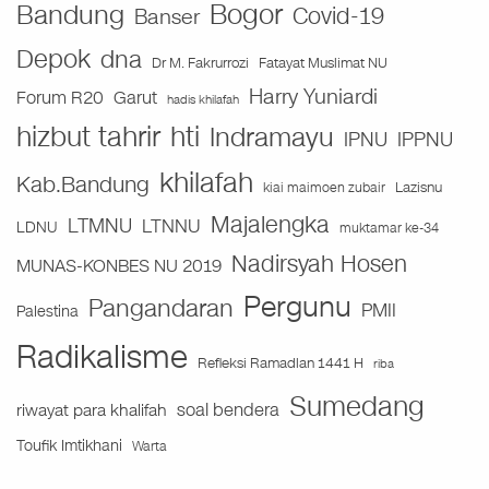
Bogor
Bandung
Covid-19
Banser
Depok
dna
Fatayat Muslimat NU
Dr M. Fakrurrozi
Harry Yuniardi
Forum R20
Garut
hadis khilafah
hizbut tahrir
hti
Indramayu
IPNU
IPPNU
khilafah
Kab.Bandung
Lazisnu
kiai maimoen zubair
Majalengka
LTMNU
LTNNU
LDNU
muktamar ke-34
Nadirsyah Hosen
MUNAS-KONBES NU 2019
Pergunu
Pangandaran
PMII
Palestina
Radikalisme
Refleksi Ramadlan 1441 H
riba
Sumedang
soal bendera
riwayat para khalifah
Toufik Imtikhani
Warta