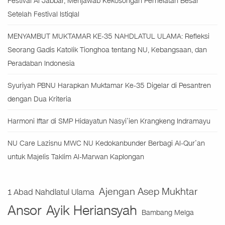
Festival Al Jabbar, Menjawab Kekosongan Perhelatan Besar
Setelah Festival Istiqlal
MENYAMBUT MUKTAMAR KE-35 NAHDLATUL ULAMA: Refleksi
Seorang Gadis Katolik Tionghoa tentang NU, Kebangsaan, dan
Peradaban Indonesia
Syuriyah PBNU Harapkan Muktamar Ke-35 Digelar di Pesantren
dengan Dua Kriteria
Harmoni Iftar di SMP Hidayatun Nasyi’ien Krangkeng Indramayu
NU Care Lazisnu MWC NU Kedokanbunder Berbagi Al-Qur’an
untuk Majelis Taklim Al-Marwan Kaplongan
Ajengan Asep Mukhtar
1 Abad Nahdlatul Ulama
Ansor
Ayik Heriansyah
Bambang Melga