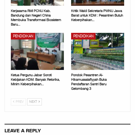
Kerjasama RMI PCNU Kab.
Kritik Wakil Sekretaris PWNU Jawa
Bandung dan Negeri China
Barat untuk KDM : Pesantren Butuh
Membuka Transformasi Ekosistem
Keberpihakan…
Baru…
PENDIDIKAN
PENDIDIKAN
Ketua Pergunu Jabar Soroti
Pondok Pesantren Al-
Kebijakan KDM: Banyak Retorika,
Hikamussalafiyyah Buka
Minim Keberpihakan…
Pendaftaran Santri Baru
Gelombang 3
PREV
NEXT
LEAVE A REPLY