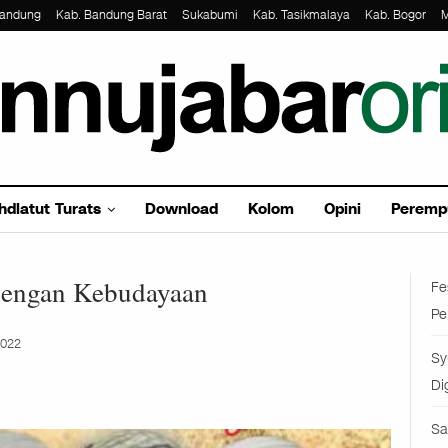
Bandung
Kab. Bandung Barat
Sukabumi
Kab. Tasikmalaya
Kab. Bogor
M
hdlatut Turats
Download
Kolom
Opini
Peremp
 dengan Kebudayaan
Fe
Pe
2022
Sy
Di
Sa