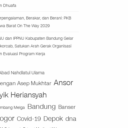
n Dhuafa
rpengalaman, Berakar, dan Berani: PKB
wa Barat On The Way 2029
NU dan IPPNU Kabupaten Bandung Gelar
korcab, Satukan Arah Gerak Organisasi
n Evaluasi Program Kerja
Abad Nahdlatul Ulama
Ansor
jengan Asep Mukhtar
yik Heriansyah
Bandung
Banser
mbang Melga
ogor
Depok
dna
Covid-19