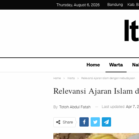
Bandung
Kab. 
Thursday, August 6, 2026
Home
Warta
Na
Home
Warta
Relevansi Ajaran Islam dengan Kebudayaan
Relevansi Ajaran Islam
Last updated
Apr 7, 
By
Totoh Abdul Fatah
Share