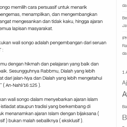
da
songo memilih cara persuasif untuk menarik
a mengemas, menampilkan, dan mengembangkan
Be
sangat mengesankan dan tidak kaku, hingga ajaran
Ja
 semua lapisan masyarakat.
IP
kukan wali songo adalah pengembangan dari seruan
Ra
 :
da
bmu dengan hikmah dan pelajaran yang baik dan
aik. Sesungguhnya Rabbmu, Dialah yang lebih
1 
t dari jalan-Nya dan Dialah yang lebih mengetahui
A
 ( An-Nahl/16:125 ).
A
kan wali songo dalam menyebarkan ajaran islam
stiadat ataupun tradisi yang berkembang di
Ba
tuk menanamkan ajaran Islam dengan bijaksana (
B
sif ) bukan malah sebaliknya ( eksklusif ).