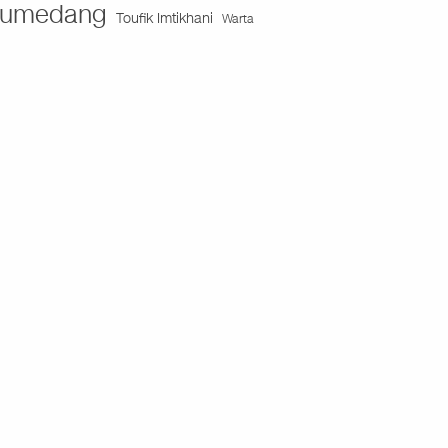
umedang
Toufik Imtikhani
Warta