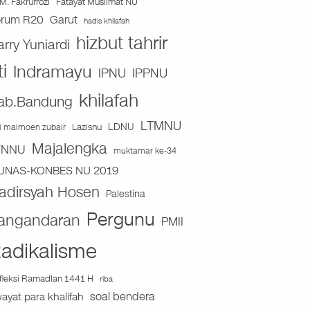
Fatayat Muslimat NU
M. Fakrurrozi
orum R20
Garut
hadis khilafah
hizbut tahrir
arry Yuniardi
ti
Indramayu
IPNU
IPPNU
khilafah
ab.Bandung
LTMNU
Lazisnu
LDNU
ai maimoen zubair
Majalengka
TNNU
muktamar ke-34
UNAS-KONBES NU 2019
adirsyah Hosen
Palestina
Pergunu
angandaran
PMII
adikalisme
fleksi Ramadlan 1441 H
riba
soal bendera
wayat para khalifah