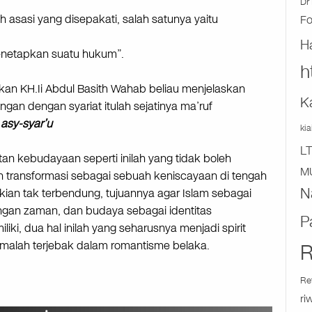
Dr 
h asasi yang disepakati, salah satunya yaitu
F
H
menetapkan suatu hukum”.
h
akan KH.Ii Abdul Basith Wahab beliau menjelaskan
K
ngan dengan syariat itulah sejatinya ma’ruf
asy-syar’u
ki
L
 kebudayaan seperti inilah yang tidak boleh
M
transformasi sebagai sebuah keniscayaan di tengah
N
 kian tak terbendung, tujuannya agar Islam sebagai
gan zaman, dan budaya sebagai identitas
P
iki, dua hal inilah yang seharusnya menjadi spirit
alah terjebak dalam romantisme belaka.
R
Re
ri