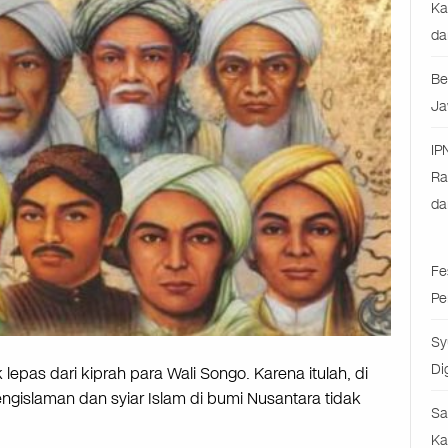
Ka
da
Be
Ja
IP
Ra
da
Fe
Pe
Sy
Di
epas dari kiprah para Wali Songo. Karena itulah, di
ngislaman dan syiar Islam di bumi Nusantara tidak
Sa
Ka