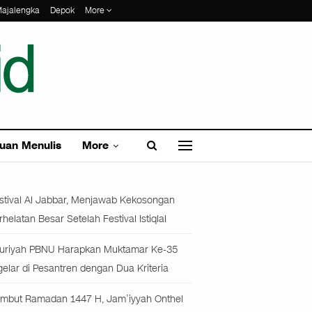
ajalengka
Depok
More
uan Menulis
More
stival Al Jabbar, Menjawab Kekosongan
rhelatan Besar Setelah Festival Istiqlal
uriyah PBNU Harapkan Muktamar Ke-35
gelar di Pesantren dengan Dua Kriteria
mbut Ramadan 1447 H, Jam’iyyah Onthel