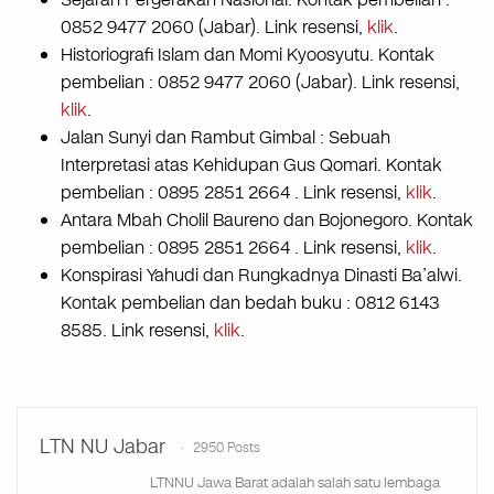
0852 9477 2060 (Jabar). Link resensi,
klik
.
Historiografi Islam dan Momi Kyoosyutu. Kontak
pembelian : 0852 9477 2060 (Jabar). Link resensi,
klik
.
Jalan Sunyi dan Rambut Gimbal : Sebuah
Interpretasi atas Kehidupan Gus Qomari. Kontak
pembelian : 0895 2851 2664 . Link resensi,
klik
.
Antara Mbah Cholil Baureno dan Bojonegoro. Kontak
pembelian : 0895 2851 2664 . Link resensi,
klik
.
Konspirasi Yahudi dan Rungkadnya Dinasti Ba’alwi.
Kontak pembelian dan bedah buku : 0812 6143
8585. Link resensi,
klik
.
LTN NU Jabar
2950 Posts
LTNNU Jawa Barat adalah salah satu lembaga