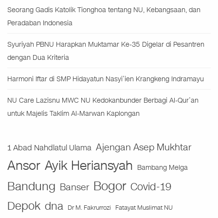
Seorang Gadis Katolik Tionghoa tentang NU, Kebangsaan, dan
Peradaban Indonesia
Syuriyah PBNU Harapkan Muktamar Ke-35 Digelar di Pesantren
dengan Dua Kriteria
Harmoni Iftar di SMP Hidayatun Nasyi’ien Krangkeng Indramayu
NU Care Lazisnu MWC NU Kedokanbunder Berbagi Al-Qur’an
untuk Majelis Taklim Al-Marwan Kaplongan
Ajengan Asep Mukhtar
1 Abad Nahdlatul Ulama
Ansor
Ayik Heriansyah
Bambang Melga
Bogor
Bandung
Covid-19
Banser
Depok
dna
Fatayat Muslimat NU
Dr M. Fakrurrozi