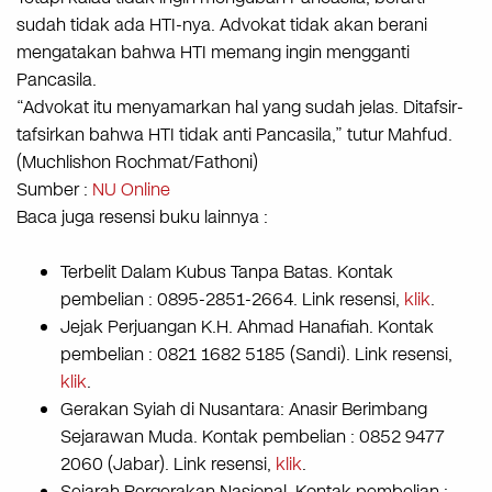
sudah tidak ada HTI-nya. Advokat tidak akan berani
mengatakan bahwa HTI memang ingin mengganti
Pancasila.
“Advokat itu menyamarkan hal yang sudah jelas. Ditafsir-
tafsirkan bahwa HTI tidak anti Pancasila,” tutur Mahfud.
(Muchlishon Rochmat/Fathoni)
Sumber :
NU Online
Baca juga resensi buku lainnya :
Terbelit Dalam Kubus Tanpa Batas. Kontak
pembelian : 0895-2851-2664. Link resensi,
klik
.
Jejak Perjuangan K.H. Ahmad Hanafiah. Kontak
pembelian : 0821 1682 5185 (Sandi). Link resensi,
klik
.
Gerakan Syiah di Nusantara: Anasir Berimbang
Sejarawan Muda. Kontak pembelian : 0852 9477
2060 (Jabar). Link resensi,
klik
.
Sejarah Pergerakan Nasional. Kontak pembelian :