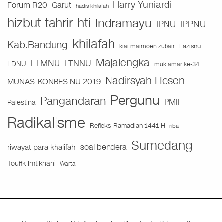
Harry Yuniardi
Forum R20
Garut
hadis khilafah
hizbut tahrir
hti
Indramayu
IPNU
IPPNU
khilafah
Kab.Bandung
Lazisnu
kiai maimoen zubair
Majalengka
LTMNU
LTNNU
LDNU
muktamar ke-34
Nadirsyah Hosen
MUNAS-KONBES NU 2019
Pergunu
Pangandaran
PMII
Palestina
Radikalisme
Refleksi Ramadlan 1441 H
riba
Sumedang
soal bendera
riwayat para khalifah
Toufik Imtikhani
Warta