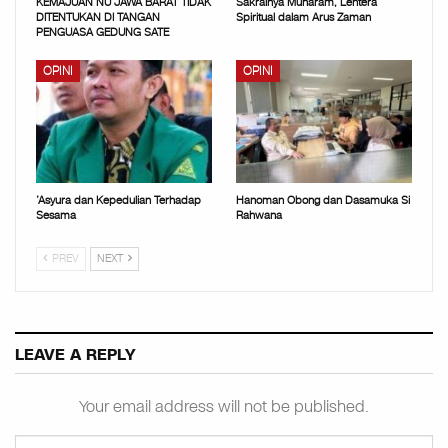
KEMAJUAN NU JAWA BARAT TIDAK
Sakralnya Muharam, Lentera
DITENTUKAN DI TANGAN
Spiritual dalam Arus Zaman
PENGUASA GEDUNG SATE
OPINI
OPINI
’Asyura dan Kepedulian Terhadap
Hanoman Obong dan Dasamuka Si
Sesama
Rahwana
PREV
NEXT
LEAVE A REPLY
Your email address will not be published.