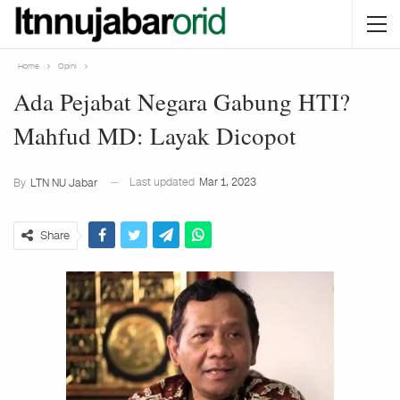
Home
Opini
Ada Pejabat Negara Gabung HTI?
Mahfud MD: Layak Dicopot
Last updated
Mar 1, 2023
By
LTN NU Jabar
Share