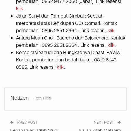
pembelian : 0852 9477 2060 (Jabar). Link resensi,
klik
.
Jalan Sunyi dan Rambut Gimbal : Sebuah
Interpretasi atas Kehidupan Gus Qomari. Kontak
pembelian : 0895 2851 2664 . Link resensi,
klik
.
Antara Mbah Cholil Baureno dan Bojonegoro. Kontak
pembelian : 0895 2851 2664 . Link resensi,
klik
.
Konspirasi Yahudi dan Rungkadnya Dinasti Ba’alwi.
Kontak pembelian dan bedah buku : 0812 6143
8585. Link resensi,
klik
.
Netizen
225 Posts
PREV POST
NEXT POST
Kebaharuan Istilah Studi
Kajian Kitab Mafahim