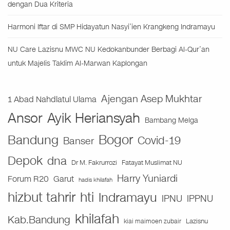
dengan Dua Kriteria
Harmoni Iftar di SMP Hidayatun Nasyi’ien Krangkeng Indramayu
NU Care Lazisnu MWC NU Kedokanbunder Berbagi Al-Qur’an
untuk Majelis Taklim Al-Marwan Kaplongan
Ajengan Asep Mukhtar
1 Abad Nahdlatul Ulama
Ansor
Ayik Heriansyah
Bambang Melga
Bogor
Bandung
Covid-19
Banser
Depok
dna
Fatayat Muslimat NU
Dr M. Fakrurrozi
Harry Yuniardi
Forum R20
Garut
hadis khilafah
hizbut tahrir
hti
Indramayu
IPNU
IPPNU
khilafah
Kab.Bandung
Lazisnu
kiai maimoen zubair