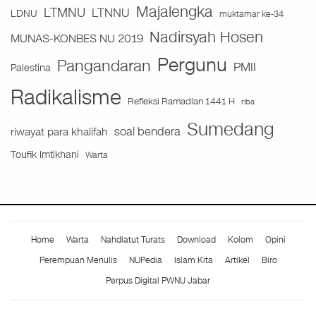
Majalengka
LTMNU
LTNNU
LDNU
muktamar ke-34
Nadirsyah Hosen
MUNAS-KONBES NU 2019
Pergunu
Pangandaran
PMII
Palestina
Radikalisme
Refleksi Ramadlan 1441 H
riba
Sumedang
soal bendera
riwayat para khalifah
Toufik Imtikhani
Warta
Home
Warta
Nahdlatut Turats
Download
Kolom
Opini
Perempuan Menulis
NUPedia
Islam Kita
Artikel
Biro
Perpus Digital PWNU Jabar