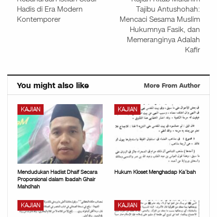
Hadis di Era Modern
Tajibu Antushohah:
Kontemporer
Mencaci Sesama Muslim
Hukumnya Fasik, dan
Memeranginya Adalah
Kafir
You might also like
More From Author
KAJIAN
KAJIAN
Mendudukan Hadist Dhaif Secara
Hukum Kloset Menghadap Ka’bah
Proporsional dalam Ibadah Ghair
Mahdhah
KAJIAN
KAJIAN