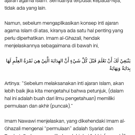
ajaran agama Islam. Semuanya terpusat kepada-Nya,
tidak ada yang lain.
Namun, sebelum mengaplikasikan konsep inti ajaran
agama Islam di atas, kiranya ada satu hal penting yang
perlu diperhatikan. Imam al-Ghazali, hendak
menjelaskannya sebagaimana di bawah ini,
يَنْبَغِيْ لَكَ أَنْ تَعْلَمَ قَبْلَ كُلِّ شَيْءٍ أَنَّ الهِدَايَةَ الَّتِيْ هِيَ ثَمْرَةُ العِلْمِ لَهَا
بِدَايَةٌ وَنِهَايَةٌ
Artinya: “Sebelum melaksanakan inti ajaran Islam, akan
lebih baik jika kita mengetahui bahwa petunjuk, (dalam
hal ini adalah buah dari ilmu pengetahuan) memiliki
permulaan dan akhir (puncak).“
Imam Nawawi menjelaskan, yang dikehendaki Imam al-
Ghazali mengenai “permulaan” adalah Syariat dan