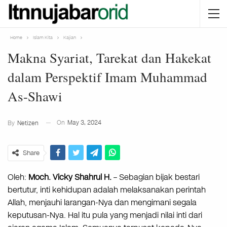
Home
Islam Kita
Kajian
Makna Syariat, Tarekat dan Hakekat
dalam Perspektif Imam Muhammad
As-Shawi
On
May 3, 2024
By
Netizen
Share
Oleh:
Moch. Vicky Shahrul H.
– Sebagian bijak bestari
bertutur, inti kehidupan adalah melaksanakan perintah
Allah, menjauhi larangan-Nya dan mengimani segala
keputusan-Nya. Hal itu pula yang menjadi nilai inti dari