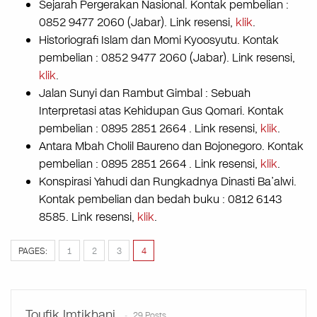
Sejarah Pergerakan Nasional. Kontak pembelian :
0852 9477 2060 (Jabar). Link resensi,
klik
.
Historiografi Islam dan Momi Kyoosyutu. Kontak
pembelian : 0852 9477 2060 (Jabar). Link resensi,
klik
.
Jalan Sunyi dan Rambut Gimbal : Sebuah
Interpretasi atas Kehidupan Gus Qomari. Kontak
pembelian : 0895 2851 2664 . Link resensi,
klik
.
Antara Mbah Cholil Baureno dan Bojonegoro. Kontak
pembelian : 0895 2851 2664 . Link resensi,
klik
.
Konspirasi Yahudi dan Rungkadnya Dinasti Ba’alwi.
Kontak pembelian dan bedah buku : 0812 6143
8585. Link resensi,
klik
.
PAGES:
1
2
3
4
Toufik Imtikhani
29 Posts