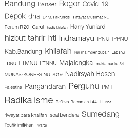
Bogor
Bandung
Covid-19
Banser
Depok
dna
Fatayat Muslimat NU
Dr M. Fakrurrozi
Harry Yuniardi
Forum R20
Garut
hadis khilafah
hizbut tahrir
hti
Indramayu
IPNU
IPPNU
khilafah
Kab.Bandung
Lazisnu
kiai maimoen zubair
Majalengka
LTMNU
LTNNU
LDNU
muktamar ke-34
Nadirsyah Hosen
MUNAS-KONBES NU 2019
Pergunu
Pangandaran
PMII
Palestina
Radikalisme
Refleksi Ramadlan 1441 H
riba
Sumedang
soal bendera
riwayat para khalifah
Toufik Imtikhani
Warta