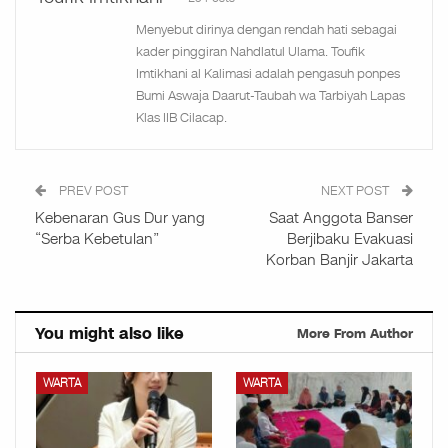
Menyebut dirinya dengan rendah hati sebagai
kader pinggiran Nahdlatul Ulama. Toufik
Imtikhani al Kalimasi adalah pengasuh ponpes
Bumi Aswaja Daarut-Taubah wa Tarbiyah Lapas
Klas IIB Cilacap.
PREV POST
NEXT POST
Kebenaran Gus Dur yang
Saat Anggota Banser
“Serba Kebetulan”
Berjibaku Evakuasi
Korban Banjir Jakarta
You might also like
More From Author
WARTA
WARTA