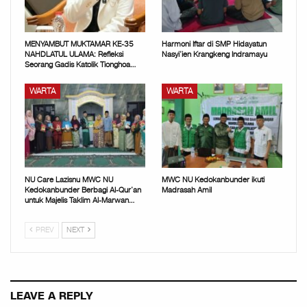
MENYAMBUT MUKTAMAR KE-35
Harmoni Iftar di SMP Hidayatun
NAHDLATUL ULAMA: Refleksi
Nasyi’ien Krangkeng Indramayu
Seorang Gadis Katolik Tionghoa…
WARTA
WARTA
NU Care Lazisnu MWC NU
MWC NU Kedokanbunder ikuti
Kedokanbunder Berbagi Al-Qur’an
Madrasah Amil
untuk Majelis Taklim Al-Marwan…
PREV
NEXT
LEAVE A REPLY