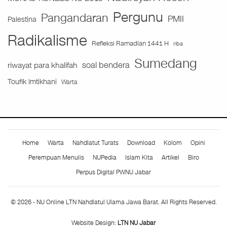
Pergunu
Pangandaran
PMII
Palestina
Radikalisme
Refleksi Ramadlan 1441 H
riba
Sumedang
soal bendera
riwayat para khalifah
Toufik Imtikhani
Warta
Home
Warta
Nahdlatut Turats
Download
Kolom
Opini
Perempuan Menulis
NUPedia
Islam Kita
Artikel
Biro
Perpus Digital PWNU Jabar
© 2026 - NU Online LTN Nahdlatul Ulama Jawa Barat. All Rights Reserved.
Website Design:
LTN NU Jabar