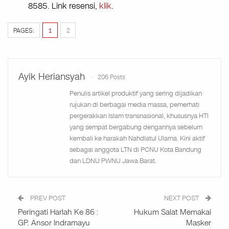
8585. Link resensi,
klik
.
PAGES:
1
2
Ayik Heriansyah
206 Posts
Penulis artikel produktif yang sering dijadikan
rujukan di berbagai media massa, pemerhati
pergerakkan Islam transnasional, khususnya HTI
yang sempat bergabung dengannya sebelum
kembali ke harakah Nahdlatul Ulama. Kini aktif
sebagai anggota LTN di PCNU Kota Bandung
dan LDNU PWNU Jawa Barat.
PREV POST
NEXT POST
Peringati Harlah Ke 86 :
Hukum Salat Memakai
GP. Ansor Indramayu
Masker