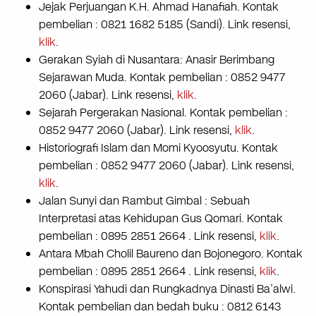
Jejak Perjuangan K.H. Ahmad Hanafiah. Kontak
pembelian : 0821 1682 5185 (Sandi). Link resensi,
klik
.
Gerakan Syiah di Nusantara: Anasir Berimbang
Sejarawan Muda. Kontak pembelian : 0852 9477
2060 (Jabar). Link resensi,
klik
.
Sejarah Pergerakan Nasional. Kontak pembelian :
0852 9477 2060 (Jabar). Link resensi,
klik
.
Historiografi Islam dan Momi Kyoosyutu. Kontak
pembelian : 0852 9477 2060 (Jabar). Link resensi,
klik
.
Jalan Sunyi dan Rambut Gimbal : Sebuah
Interpretasi atas Kehidupan Gus Qomari. Kontak
pembelian : 0895 2851 2664 . Link resensi,
klik
.
Antara Mbah Cholil Baureno dan Bojonegoro. Kontak
pembelian : 0895 2851 2664 . Link resensi,
klik
.
Konspirasi Yahudi dan Rungkadnya Dinasti Ba’alwi.
Kontak pembelian dan bedah buku : 0812 6143