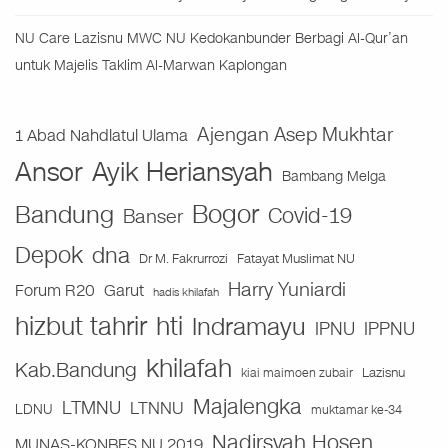
NU Care Lazisnu MWC NU Kedokanbunder Berbagi Al-Qur’an
untuk Majelis Taklim Al-Marwan Kaplongan
Ajengan Asep Mukhtar
1 Abad Nahdlatul Ulama
Ansor
Ayik Heriansyah
Bambang Melga
Bogor
Bandung
Covid-19
Banser
Depok
dna
Fatayat Muslimat NU
Dr M. Fakrurrozi
Harry Yuniardi
Forum R20
Garut
hadis khilafah
hizbut tahrir
hti
Indramayu
IPNU
IPPNU
khilafah
Kab.Bandung
Lazisnu
kiai maimoen zubair
Majalengka
LTMNU
LTNNU
LDNU
muktamar ke-34
Nadirsyah Hosen
MUNAS-KONBES NU 2019