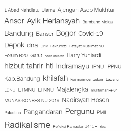
Ajengan Asep Mukhtar
1 Abad Nahdlatul Ulama
Ansor
Ayik Heriansyah
Bambang Melga
Bogor
Bandung
Covid-19
Banser
Depok
dna
Fatayat Muslimat NU
Dr M. Fakrurrozi
Harry Yuniardi
Forum R20
Garut
hadis khilafah
hizbut tahrir
hti
Indramayu
IPNU
IPPNU
khilafah
Kab.Bandung
Lazisnu
kiai maimoen zubair
Majalengka
LTMNU
LTNNU
LDNU
muktamar ke-34
Nadirsyah Hosen
MUNAS-KONBES NU 2019
Pergunu
Pangandaran
PMII
Palestina
Radikalisme
Refleksi Ramadlan 1441 H
riba