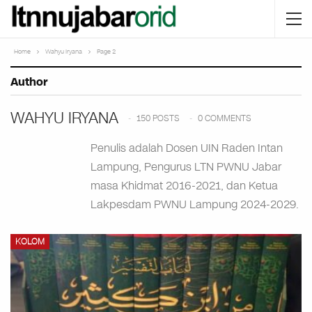
Home
Wahyu Iryana
Page 2
Author
WAHYU IRYANA
150 POSTS
0 COMMENTS
Penulis adalah Dosen UIN Raden Intan
Lampung, Pengurus LTN PWNU Jabar
masa Khidmat 2016-2021, dan Ketua
Lakpesdam PWNU Lampung 2024-2029.
KOLOM