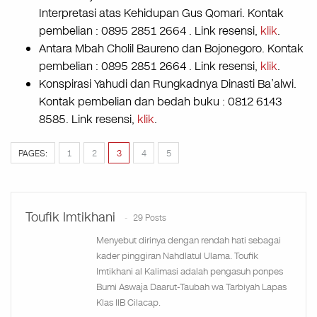
Interpretasi atas Kehidupan Gus Qomari. Kontak
pembelian : 0895 2851 2664 . Link resensi,
klik
.
Antara Mbah Cholil Baureno dan Bojonegoro. Kontak
pembelian : 0895 2851 2664 . Link resensi,
klik
.
Konspirasi Yahudi dan Rungkadnya Dinasti Ba’alwi.
Kontak pembelian dan bedah buku : 0812 6143
8585. Link resensi,
klik
.
PAGES:
1
2
3
4
5
Toufik Imtikhani
29 Posts
Menyebut dirinya dengan rendah hati sebagai
kader pinggiran Nahdlatul Ulama. Toufik
Imtikhani al Kalimasi adalah pengasuh ponpes
Bumi Aswaja Daarut-Taubah wa Tarbiyah Lapas
Klas IIB Cilacap.