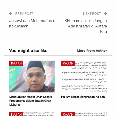
PREV POST
NEXT POST
Jokowi dan Metamorfosa
KH Imam Jazuli: Jangan
Kekuasaan
Ada Khilafah di Antara
Kita
You might also like
More From Author
KAJIAN
KAJIAN
Mendudukan Hadist Dhaif Secara
Hukum Kloset Menghadap Ka’bah
Proporsional dalam Ibadah Ghair
Mahdhah
KAJIAN
KAJIAN