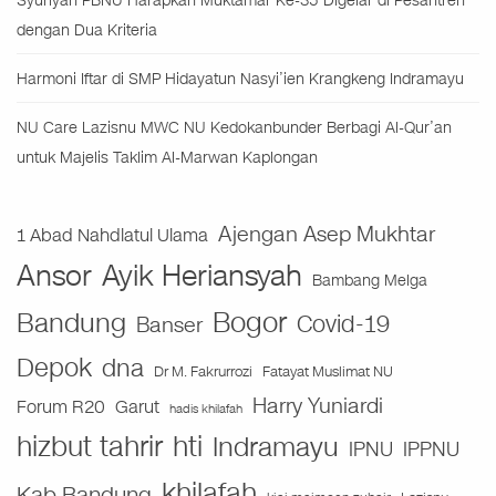
Syuriyah PBNU Harapkan Muktamar Ke-35 Digelar di Pesantren
dengan Dua Kriteria
Harmoni Iftar di SMP Hidayatun Nasyi’ien Krangkeng Indramayu
NU Care Lazisnu MWC NU Kedokanbunder Berbagi Al-Qur’an
untuk Majelis Taklim Al-Marwan Kaplongan
Ajengan Asep Mukhtar
1 Abad Nahdlatul Ulama
Ansor
Ayik Heriansyah
Bambang Melga
Bogor
Bandung
Covid-19
Banser
Depok
dna
Fatayat Muslimat NU
Dr M. Fakrurrozi
Harry Yuniardi
Forum R20
Garut
hadis khilafah
hizbut tahrir
hti
Indramayu
IPNU
IPPNU
khilafah
Kab.Bandung