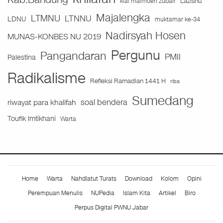
Lazisnu
kiai maimoen zubair
Majalengka
LTMNU
LTNNU
LDNU
muktamar ke-34
Nadirsyah Hosen
MUNAS-KONBES NU 2019
Pergunu
Pangandaran
PMII
Palestina
Radikalisme
Refleksi Ramadlan 1441 H
riba
Sumedang
soal bendera
riwayat para khalifah
Toufik Imtikhani
Warta
Home
Warta
Nahdlatut Turats
Download
Kolom
Opini
Perempuan Menulis
NUPedia
Islam Kita
Artikel
Biro
Perpus Digital PWNU Jabar