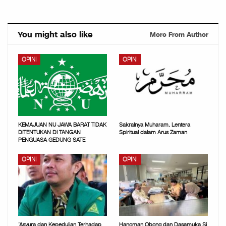
You might also like
More From Author
OPINI
OPINI
KEMAJUAN NU JAWA BARAT TIDAK
Sakralnya Muharam, Lentera
DITENTUKAN DI TANGAN
Spiritual dalam Arus Zaman
PENGUASA GEDUNG SATE
OPINI
OPINI
’Asyura dan Kepedulian Terhadap
Hanoman Obong dan Dasamuka Si