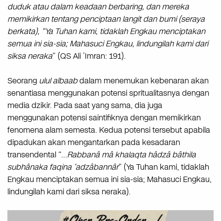
duduk atau dalam keadaan berbaring, dan mereka
memikirkan tentang penciptaan langit dan bumi (seraya
berkata), “Ya Tuhan kami, tidaklah Engkau menciptakan
semua ini sia-sia; Mahasuci Engkau, lindungilah kami dari
siksa neraka
” (QS Ali ‘Imran: 191).
Seorang
ulul albaab
dalam menemukan kebenaran akan
senantiasa menggunakan potensi spritualitasnya dengan
media dzikir. Pada saat yang sama, dia juga
menggunakan potensi saintifiknya dengan memikirkan
fenomena alam semesta. Kedua potensi tersebut apabila
dipadukan akan mengantarkan pada kesadaran
transendental “…
Rabbanâ mâ khalaqta hâdzâ bâthila
subhânaka faqina ‘adzâbannâr
” (Ya Tuhan kami, tidaklah
Engkau menciptakan semua ini sia-sia; Mahasuci Engkau,
lindungilah kami dari siksa neraka).