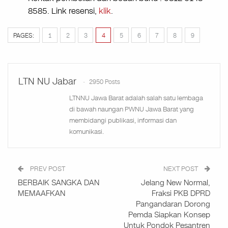
8585. Link resensi,
klik
.
PAGES:
1
2
3
4
5
6
7
8
9
LTN NU Jabar
2950 Posts
LTNNU Jawa Barat adalah salah satu lembaga
di bawah naungan PWNU Jawa Barat yang
membidangi publikasi, informasi dan
komunikasi.
PREV POST
NEXT POST
BERBAIK SANGKA DAN
Jelang New Normal,
MEMAAFKAN
Fraksi PKB DPRD
Pangandaran Dorong
Pemda Siapkan Konsep
Untuk Pondok Pesantren