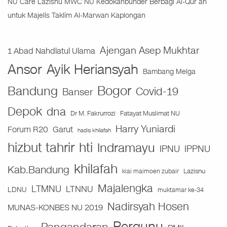
NU Care Lazisnu MWC NU Kedokanbunder Berbagi Al-Qur’an
untuk Majelis Taklim Al-Marwan Kaplongan
Ajengan Asep Mukhtar
1 Abad Nahdlatul Ulama
Ansor
Ayik Heriansyah
Bambang Melga
Bogor
Bandung
Covid-19
Banser
Depok
dna
Fatayat Muslimat NU
Dr M. Fakrurrozi
Harry Yuniardi
Forum R20
Garut
hadis khilafah
hizbut tahrir
hti
Indramayu
IPNU
IPPNU
khilafah
Kab.Bandung
Lazisnu
kiai maimoen zubair
Majalengka
LTMNU
LTNNU
LDNU
muktamar ke-34
Nadirsyah Hosen
MUNAS-KONBES NU 2019
Pergunu