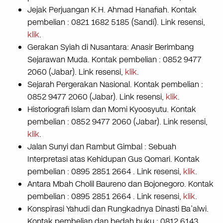
Jejak Perjuangan K.H. Ahmad Hanafiah. Kontak
pembelian : 0821 1682 5185 (Sandi). Link resensi,
klik
.
Gerakan Syiah di Nusantara: Anasir Berimbang
Sejarawan Muda. Kontak pembelian : 0852 9477
2060 (Jabar). Link resensi,
klik
.
Sejarah Pergerakan Nasional. Kontak pembelian :
0852 9477 2060 (Jabar). Link resensi,
klik
.
Historiografi Islam dan Momi Kyoosyutu. Kontak
pembelian : 0852 9477 2060 (Jabar). Link resensi,
klik
.
Jalan Sunyi dan Rambut Gimbal : Sebuah
Interpretasi atas Kehidupan Gus Qomari. Kontak
pembelian : 0895 2851 2664 . Link resensi,
klik
.
Antara Mbah Cholil Baureno dan Bojonegoro. Kontak
pembelian : 0895 2851 2664 . Link resensi,
klik
.
Konspirasi Yahudi dan Rungkadnya Dinasti Ba’alwi.
Kontak pembelian dan bedah buku : 0812 6143