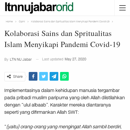
Home
Opini
Kolaborasi Sains dan Spritualitas Islam Menyikapi Pandemi Covid-19
Kolaborasi Sains dan Spritualitas
Islam Menyikapi Pandemi Covid-19
Last updated
May 27, 2020
By
LTN NU Jabar
Share
Implementasinya dalam kehidupan manusia tergambar
pada pribadi muslim paripurna yang oleh Allah diistilahkan
dengan “ulul albaab”. Karakter mereka diantaranya
seperti yang difirmankan Allah SWT:
“
(yaitu) orang-orang yang mengingat Allah sambil berdiri,