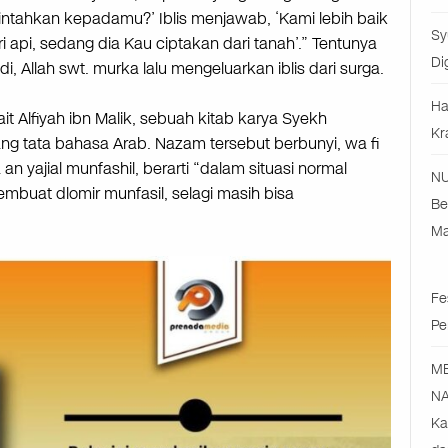
ntahkan kepadamu?’ Iblis menjawab, ‘Kami lebih baik
Sy
 api, sedang dia Kau ciptakan dari tanah’.” Tentunya
Di
i, Allah swt. murka lalu mengeluarkan iblis dari surga.
Ha
ait Alfiyah ibn Malik, sebuah kitab karya Syekh
Kr
ng tata bahasa Arab. Nazam tersebut berbunyi, wa fi
a an yajial munfashil, berarti “dalam situasi normal
NU
embuat dlomir munfasil, selagi masih bisa
Be
Ma
Fe
Pe
M
NA
Ka