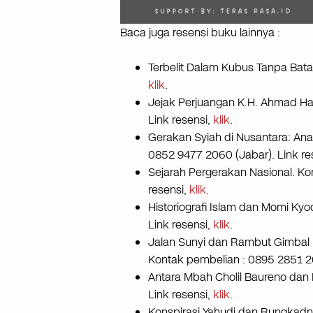
Baca juga resensi buku lainnya :
Terbelit Dalam Kubus Tanpa Bata
klik
.
Jejak Perjuangan K.H. Ahmad Han
Link resensi,
klik
.
Gerakan Syiah di Nusantara: An
0852 9477 2060 (Jabar). Link re
Sejarah Pergerakan Nasional. Ko
resensi,
klik
.
Historiografi Islam dan Momi Ky
Link resensi,
klik
.
Jalan Sunyi dan Rambut Gimbal 
Kontak pembelian : 0895 2851 26
Antara Mbah Cholil Baureno dan
Link resensi,
klik
.
Konspirasi Yahudi dan Rungkadn