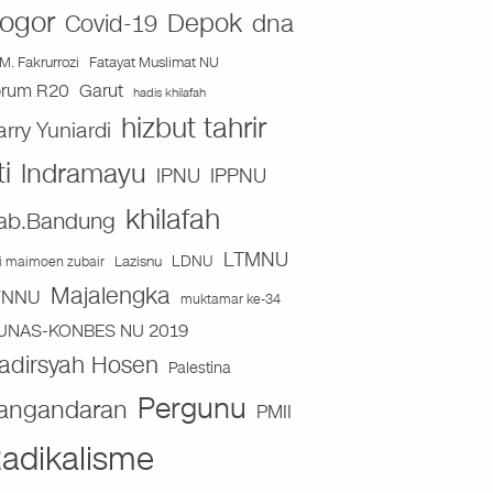
ogor
Depok
dna
Covid-19
Fatayat Muslimat NU
M. Fakrurrozi
orum R20
Garut
hadis khilafah
hizbut tahrir
arry Yuniardi
ti
Indramayu
IPNU
IPPNU
khilafah
ab.Bandung
LTMNU
Lazisnu
LDNU
ai maimoen zubair
Majalengka
TNNU
muktamar ke-34
UNAS-KONBES NU 2019
adirsyah Hosen
Palestina
Pergunu
angandaran
PMII
adikalisme