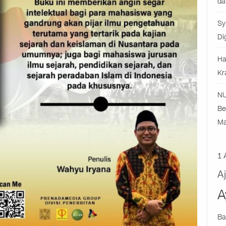
da
Sy
Di
Ha
Kr
NU
Be
Ma
1 
A
A
Ba