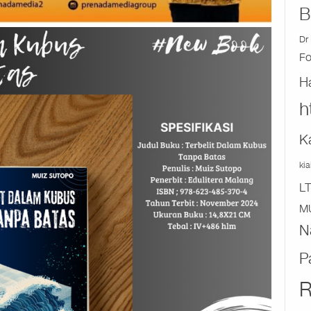
B
Dr 
F
H
h
K
ki
L
M
N
P
R