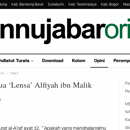
dung
Kab. Bandung Barat
Sukabumi
Kab. Tasikmalaya
Kab. Bogor
Maj
hdlatut Turats
Download
Kolom
Opini
Peremp
alik
Page 3
a ‘Lensa’ Alfiyah ibn Malik
Fe
Pe
9
M
NA
Ka
surat al-A’raf ayat 12, “’Apakah yang menghalangimu
da