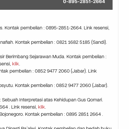
s. Kontak pembelian : 0895-2851-2664. Link resensi,
afiah. Kontak pembelian : 0821 1682 5185 (Sandi).
asir Berimbang Sejarawan Muda. Kontak pembelian :
sensi,
klik
.
ntak pembelian : 0852 9477 2060 (Jabar). Link
oosyutu. Kontak pembelian : 0852 9477 2060 (Jabar).
: Sebuah Interpretasi atas Kehidupan Gus Qomari.
64 . Link resensi,
klik
.
 Bojonegoro. Kontak pembelian : 0895 2851 2664 .
ya Dinasti Ba’alwi. Kontak pembelian dan bedah buku