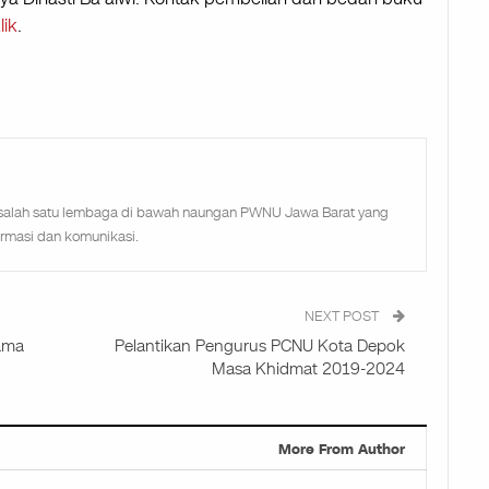
lik
.
salah satu lembaga di bawah naungan PWNU Jawa Barat yang
ormasi dan komunikasi.
NEXT POST
ama
Pelantikan Pengurus PCNU Kota Depok
Masa Khidmat 2019-2024
More From Author