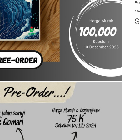
Re
ri
S