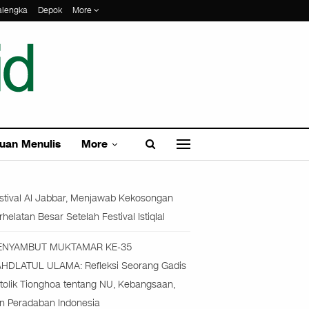
alengka
Depok
More
uan Menulis
More
stival Al Jabbar, Menjawab Kekosongan
rhelatan Besar Setelah Festival Istiqlal
ENYAMBUT MUKTAMAR KE-35
HDLATUL ULAMA: Refleksi Seorang Gadis
tolik Tionghoa tentang NU, Kebangsaan,
n Peradaban Indonesia