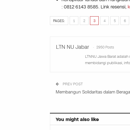
: 0812 6143 8585. Link resensi,
k
PAGES:
1
2
3
4
5
6
LTN NU Jabar
2950 Posts
LTNNU Jawa Barat adalah 
membidangi publikasi, inf
PREV POST
Membangun Solidaritas dalam Berag
You might also like