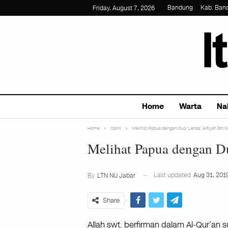
Bandung
Kab. Ban
Friday, August 7, 2026
Home
Warta
Na
Home
Opini
Melihat Papua dengan Dua ‘Lensa’ Alfiyah ibn M
Melihat Papua dengan Du
Last updated
Aug 31, 201
By
LTN NU Jabar
Share
Allah swt. berfirman dalam Al-Qur’an 