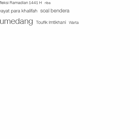
fleksi Ramadlan 1441 H
riba
soal bendera
wayat para khalifah
umedang
Toufik Imtikhani
Warta