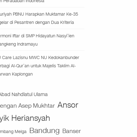
n Peradaban Indonesia
uriyah PBNU Harapkan Muktamar Ke-35
gelar di Pesantren dengan Dua Kriteria
rmoni Iftar di SMP Hidayatun Nasyi’ien
angkeng Indramayu
 Care Lazisnu MWC NU Kedokanbunder
rbagi Al-Qur’an untuk Majelis Taklim Al-
rwan Kaplongan
Abad Nahdlatul Ulama
Ansor
jengan Asep Mukhtar
yik Heriansyah
Bandung
Banser
mbang Melga