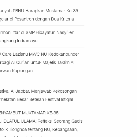
uriyah PBNU Harapkan Muktamar Ke-35
gelar di Pesantren dengan Dua Kriteria
rmoni Iftar di SMP Hidayatun Nasyi’ien
angkeng Indramayu
 Care Lazisnu MWC NU Kedokanbunder
rbagi Al-Qur’an untuk Majelis Taklim Al-
rwan Kaplongan
stival Al Jabbar, Menjawab Kekosongan
rhelatan Besar Setelah Festival Istiqlal
ENYAMBUT MUKTAMAR KE-35
HDLATUL ULAMA: Refleksi Seorang Gadis
tolik Tionghoa tentang NU, Kebangsaan,